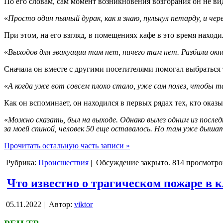
По его словам, сам момент возникновения возгорания он не ви
«
Просто один пьяный дурак, как я знаю, пульнул петарду, и чер
При этом, на его взгляд, в помещениях кафе в это время наход
«
Выходов для эвакуации там нет, ничего там нет. Разбили окн
Сначала он вместе с другими посетителями помогал выбраться т
«
А когда уже вот совсем плохо стало, уже сам полез, чтобы та
Как он вспоминает, он находился в первых рядах тех, кто ока
«
Можно сказать, был на выходе. Однако вылез одним из послед
за моей спиной, человек 50 еще оставалось. Но там уже дыш
Прочитать остальную часть записи »
Рубрика:
Происшествия
|
Обсуждение закрыто.
814 просмотро
Что известно о трагическом пожаре в 
05.11.2022 |
Автор:
viktor