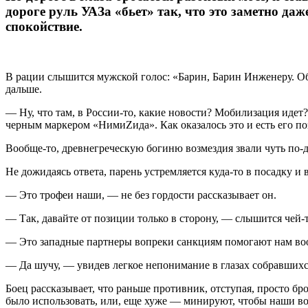
дороге руль УАЗа «бьет» так, что это заметно да
спокойствие.
В рации слышится мужской голос: «Барин, Барин Инженеру. Обс
дальше.
— Ну, что там, в России-то, какие новости? Мобилизация идет
черным маркером «НимиZида». Как оказалось это и есть его 
Вообще-то, древнегреческую богиню возмездия звали чуть по-д
Не дожидаясь ответа, парень устремляется куда-то в посадку и
— Это трофеи наши, — не без гордости рассказывает он.
— Так, давайте от позиции только в сторону, — слышится чей-т
— Это западные партнеры вопреки санкциям помогают нам воор
— Да шучу, — увидев легкое непонимание в глазах собравшихся
Боец рассказывает, что раньше противник, отступая, просто б
было использовать, или, еще хуже — минируют, чтобы наши в