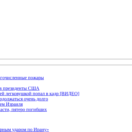
ногочисленные пожары
ся в президенты США
щей легковушкой попал в кадр [ВИДЕО]
родолжаться очень долго
ием Израиля
ласти, пятеро погибших
ерным ударом по Ирану»