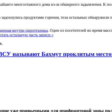
жайшего многоэтажного дома из-за обширного задымления. К поло
о задохнулись продуктами горения, тела остальных обнаружили п
щенная внутри пиротехника
. Один из посетителей во время мас
тать остальную часть записи »
в.
у ВСУ называют Бахмут проклятым мест
ставшие уже привычными для прифронтовой зоны п