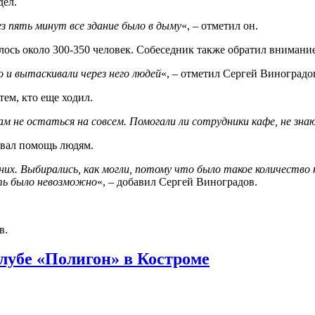
дел.
ез пять минут все здание было в дыму
«, – отметил он.
илось около 300-350 человек. Собеседник также обратил внимани
о и вытаскивали через него людей
«, – отметил Сергей Виноградо
ем, кто еще ходил.
м не остаться на совсем. Помогали ли сотрудники кафе, не знаю
зывал помощь людям.
них. Выбирались, как могли, потому что было такое количество 
ать было невозможно
«, – добавил Сергей Виноградов.
в.
клубе «Полигон» в Костроме