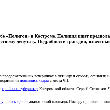
убе «Полигон» в Костроме. Полиция ищет предпола
стному депутату. Подробности трагедии, известны
 о продолжительных вечеринках в пятницу и субботу объявили н
аспоряжении
появились кадры
с места ЧП.
ре
прибыл и губернатор
Костромской области Сергей Ситников. 
рушилась кровля
аналогичной площади. Пожару присвоили повы