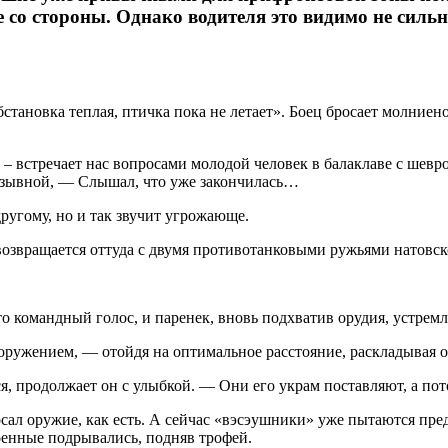
же со стороны. Однако водителя это видимо не силь
тановка теплая, птичка пока не летает». Боец бросает молниено
? – встречает нас вопросами молодой человек в балаклаве с шев
позывной, — Слышал, что уже закончилась…
ругому, но и так звучит угрожающе.
 возвращается оттуда с двумя противотанковыми ружьями натовск
о командный голос, и паренек, вновь подхватив орудия, устремл
ужением, — отойдя на оптимальное расстояние, раскладывая ор
, продолжает он с улыбкой. — Они его украм поставляют, а пото
росал оружие, как есть. А сейчас «вэсэушники» уже пытаются п
оенные подрывались, подняв трофей.