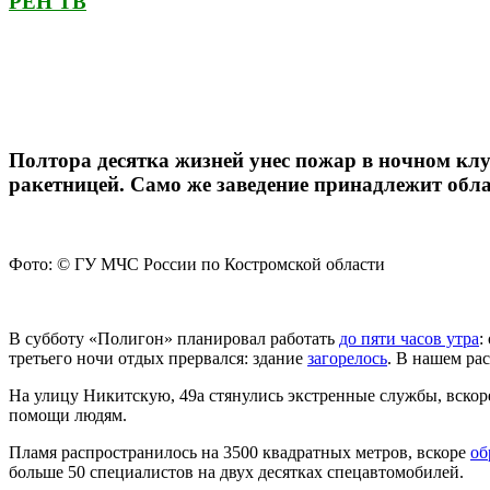
РЕН ТВ
Полтора десятка жизней унес пожар в ночном кл
ракетницей. Само же заведение принадлежит обла
Фото: © ГУ МЧС России по Костромской области
В субботу «Полигон» планировал работать
до пяти часов утра
:
третьего ночи отдых прервался: здание
загорелось
. В нашем р
На улицу Никитскую, 49а стянулись экстренные службы, вско
помощи людям.
Пламя распространилось на 3500 квадратных метров, вскоре
об
больше 50 специалистов на двух десятках спецавтомобилей.