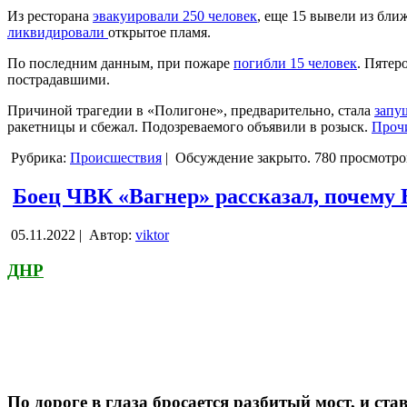
Из ресторана
эвакуировали 250 человек
, еще 15 вывели из бли
ликвидировали
открытое пламя.
По последним данным, при пожаре
погибли 15 человек
. Пятер
пострадавшими.
Причиной трагедии в «Полигоне», предварительно, стала
запу
ракетницы и сбежал. Подозреваемого объявили в розыск.
Прочи
Рубрика:
Происшествия
|
Обсуждение закрыто.
780 просмотро
Боец ЧВК «Вагнер» рассказал, почем
05.11.2022 |
Автор:
viktor
ДНР
По дороге в глаза бросается разбитый мост, и 