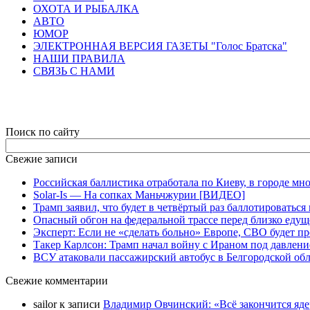
ОХОТА И РЫБАЛКА
АВТО
ЮМОР
ЭЛЕКТРОННАЯ ВЕРСИЯ ГАЗЕТЫ "Голос Братска"
НАШИ ПРАВИЛА
СВЯЗЬ С НАМИ
Поиск по сайту
Свежие записи
Российская баллистика отработала по Киеву, в городе м
Solar-Is — На сопках Маньчжурии [ВИДЕО]
Трамп заявил, что будет в четвёртый раз баллотировать
Опасный обгон на федеральной трассе перед близко еду
Эксперт: Если не «сделать больно» Европе, СВО будет п
Такер Карлсон: Трамп начал войну с Ираном под давлен
ВСУ атаковали пассажирский автобус в Белгородской об
Свежие комментарии
sailor
к записи
Владимир Овчинский: «Всё закончится яд