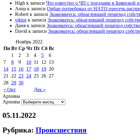
High
к записи
Что известно о ЧП с поездами в Брянской и
Anna
к записи
Орбан потребовал от НАТО пресечь расп
Robert
к записи
Знакомьтесь: обнаглевший пешеход собс
viktor
к записи
Знакомьтесь: обнаглевший пешеход собст
Даня
к записи
Знакомьтесь: обнаглевший пешеход собст
David
к записи
Знакомьтесь: обнаглевший пешеход собст
Ноябрь 2022
Пн
Вт
Ср
Чт
Пт
Сб
Вс
1
2
3
4
5
6
7
8
9
10
11
12
13
14
15
16
17
18
19
20
21
22
23
24
25
26
27
28
29
30
« Окт
Дек »
Архивы
Архивы
05.11.2022
Рубрика:
Происшествия