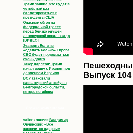
Трамп заявил, что будет в
четвёртый раз
баллотироваться в
президенты США
Опасный обгон на
федеральной трассе
перед близко едущей
легковушкой попал в кадр
[ВИДЕО]
Эксперт: Если не
«сделать больно» Европе,
СВО будет продолжаться
очень долго
Пешеходный
Такер Карлсон: Трамп
начал войну с Ираном под
Выпуск 104
давлением Израиля
ВСУ атаковали
пассажирский автобус в
Белгородской области,
пятеро погибших
Свежие комментарии
sailor
к записи
Владимир
Овчинский: «Всё
закончится ядерным