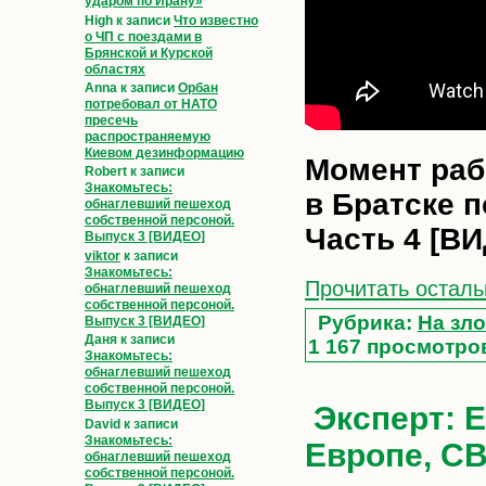
ударом по Ирану»
High
к записи
Что известно
о ЧП с поездами в
Брянской и Курской
областях
Anna
к записи
Орбан
потребовал от НАТО
пресечь
распространяемую
Киевом дезинформацию
Момент раб
Robert
к записи
Знакомьтесь:
в Братске п
обнаглевший пешеход
собственной персоной.
Часть 4 [В
Выпуск 3 [ВИДЕО]
viktor
к записи
Знакомьтесь:
Прочитать осталь
обнаглевший пешеход
собственной персоной.
Рубрика:
На зло
Выпуск 3 [ВИДЕО]
Даня
к записи
1 167 просмотро
Знакомьтесь:
обнаглевший пешеход
собственной персоной.
Выпуск 3 [ВИДЕО]
Эксперт: 
David
к записи
Знакомьтесь:
Европе, С
обнаглевший пешеход
собственной персоной.