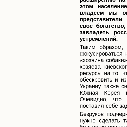
этом населени
владеем мы ок
представители 
свое богатство
завладеть росс
устремлений.
Таким образом,
фокусироваться н
«хозяина собаки»
хозяева киевско
ресурсы на то, ч
обескровить и и
Украину также с
Южная Корея и
Очевидно, что 
поставил себе за
Безруков подчерк
нужно сделать т
больно за приня