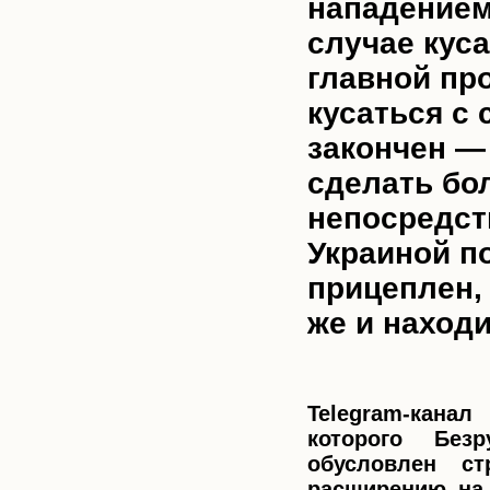
нападением
случае кус
главной пр
кусаться с 
закончен —
сделать бол
непосредств
Украиной п
прицеплен, 
же и наход
Telegram-канал
которого Без
обусловлен с
расширению на 