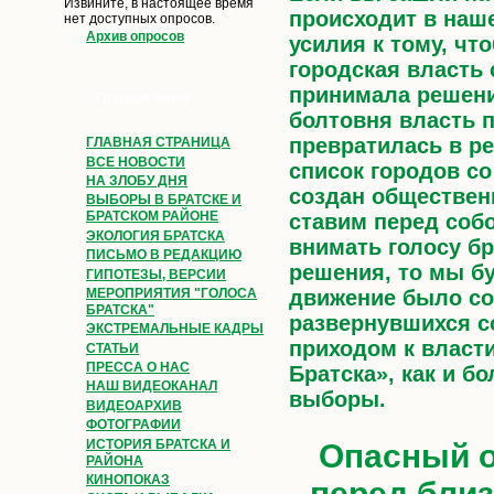
Извините, в настоящее время
происходит в наш
нет доступных опросов.
Архив опросов
усилия к тому, ч
городская власть
принимала решения
Главное меню
болтовня власть 
превратилась в р
ГЛАВНАЯ СТРАНИЦА
ВСЕ НОВОСТИ
список городов со
НА ЗЛОБУ ДНЯ
создан обществен
ВЫБОРЫ В БРАТСКЕ И
БРАТСКОМ РАЙОНЕ
ставим перед собо
ЭКОЛОГИЯ БРАТСКА
внимать голосу бр
ПИСЬМО В РЕДАКЦИЮ
решения, то мы б
ГИПОТЕЗЫ, ВЕРСИИ
МЕРОПРИЯТИЯ "ГОЛОСА
движение было со
БРАТСКА"
развернувшихся со
ЭКСТРЕМАЛЬНЫЕ КАДРЫ
приходом к власти
СТАТЬИ
ПРЕССА О НАС
Братска», как и б
НАШ ВИДЕОКАНАЛ
выборы.
ВИДЕОАРХИВ
ФОТОГРАФИИ
ИСТОРИЯ БРАТСКА И
Опасный о
РАЙОНА
КИНОПОКАЗ
перед бли