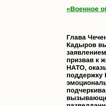
«Военное о
Глава Чече
Кадыров вы
заявлением
призвав к 
НАТО, ока
поддержку 
эмоциональ
подчеркива
вызывающе
разведданн