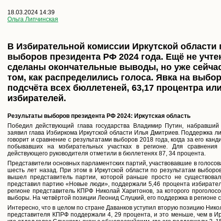
18.03.2024 14:39
Ольга Липчинская
В Избирательной комиссии Иркутской области 
выборов президента РФ 2024 года. Ещё не учте
сделаны окончательные выводы, но уже сейча
том, как распределились голоса. Явка на выбор
подсчёта всех бюллетеней, 63,17 процентра ил
избирателей.
Результаты выборов президента РФ 2024: Иркутская область
Победил действующий глава государства Владимир Путин, набравший 
заявил глава Избиркома Иркутской области Илья Дмитриев. Поддержка ли
говорит и сравнение с результатами выборов 2018 года, когда за его кан
побывавших на мзбирательных участках в регионе. Для сравнен
действующего руководителя отметили в бюллетенях 87, 34 процента.
Представители основных парламентских партий, участвовавшие в голосов
шесть лет назад. При этом в Иркутской области по результатам выборо
вышел представитель партии, которой раньше просто не существовал
представил партию «Новые люди», поддержали 5,46 процента избирате
регионе представитель КПРФ Николай Харитонов, за которого проголос
выборы. На четвёртой позиции Леонид Слуцкий, его поддержка в регионе с
Интересно, что в целом по стране Даванков уступил вторую позицию Никол
представителя КПРФ поддержали 4, 29 процента, и это меньше, чем в Ирк