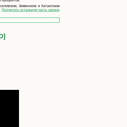
5 процентов.
галовском, Зиминском и Катангском
.
Прочитать остальную часть записи
О]