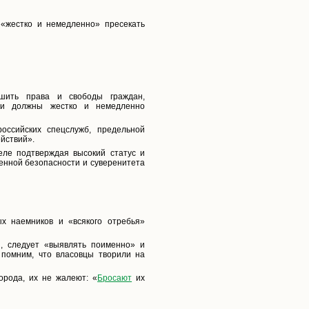
 «жестко и немедленно» пресекать
ушить права и свободы граждан,
ти должны жестко и немедленно
оссийских спецслужб, предельной
йствий».
еле подтверждая высокий статус и
венной безопасности и суверенитета
х наемников и «всякого отребья»
ы, следует «выявлять поименно» и
 помним, что власовцы творили на
орода, их не жалеют: «
Бросают
их