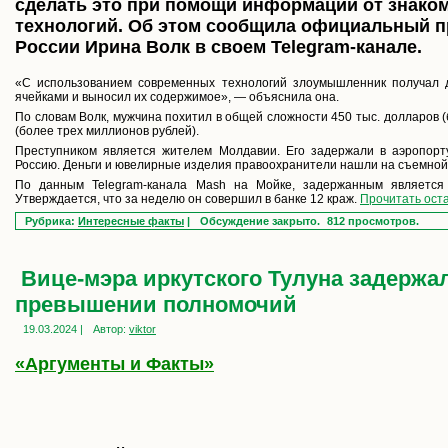
сделать это при помощи информации от знако
технологий. Об этом сообщила официальный 
России Ирина Волк в своем Telegram-канале.
«С использованием современных технологий злоумышленник получал 
ячейками и выносил их содержимое», — объяснила она.
По словам Волк, мужчина похитил в общей сложности 450 тыс. долларов (б
(более трех миллионов рублей).
Преступником является жителем Молдавии. Его задержали в аэропорту
Россию. Деньги и ювелирные изделия правоохранители нашли на съемной
По данным Telegram-канала Mash на Мойке, задержанным является
Утверждается, что за неделю он совершил в банке 12 краж.
Прочитать оста
Рубрика:
Интересные факты
|
Обсуждение закрыто.
812 просмотров.
Вице-мэра иркутского Тулуна задержал
превышении полномочий
19.03.2024 |
Автор:
viktor
«Аргументы и Факты»