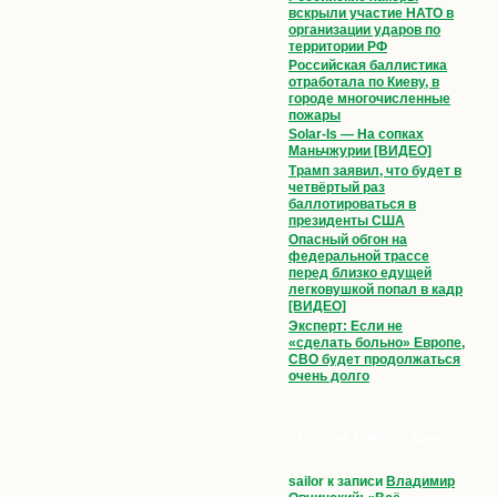
вскрыли участие НАТО в
организации ударов по
территории РФ
Российская баллистика
отработала по Киеву, в
городе многочисленные
пожары
Solar-Is — На сопках
Маньчжурии [ВИДЕО]
Трамп заявил, что будет в
четвёртый раз
баллотироваться в
президенты США
Опасный обгон на
федеральной трассе
перед близко едущей
легковушкой попал в кадр
[ВИДЕО]
Эксперт: Если не
«сделать больно» Европе,
СВО будет продолжаться
очень долго
Свежие комментарии
sailor
к записи
Владимир