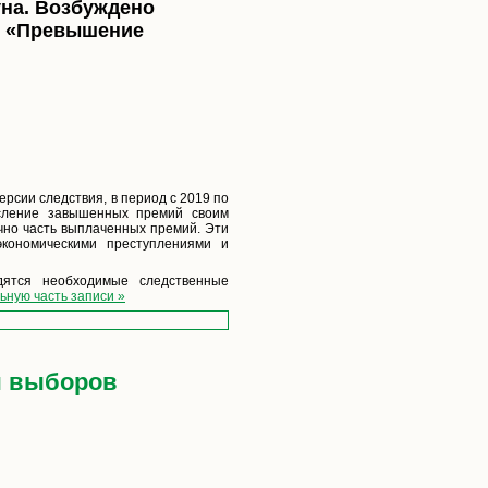
уна. Возбуждено
и «Превышение
ерсии следствия, в период с 2019 по
исление завышенных премий своим
чно часть выплаченных премий. Эти
экономическими преступлениями и
дятся необходимые следственные
ьную часть записи »
ы выборов