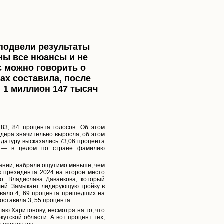
подвели результаты
ны все нюансы и не
с можно говорить о
ах составила, после
и 1 миллион 147 тысяч
83, 84 процента голосов. Об этом
дера значительно выросла, об этом
дидатуру высказались 73,06 процента
ия — в целом по стране фамилию
ании, набрали ощутимо меньше, чем
в президента 2024 на второе место
о. Владислава Даванкова, который
лей. Замыкает лидирующую тройку в
овало 4, 69 процента пришедших на
оставила 3, 55 процента.
аю Харитонову, несмотря на то, что
утской области. А вот процент тех,