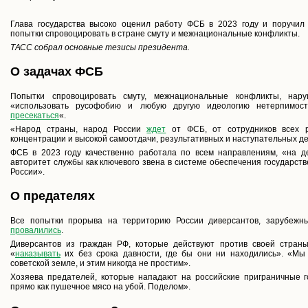
Глава государства высоко оценил работу ФСБ в 2023 году и поручил
попытки спровоцировать в стране смуту и межнациональные конфликты.
ТАСС собрал основные тезисы президента.
О задачах ФСБ
Попытки спровоцировать смуту, межнациональные конфликты, нар
«использовать русофобию и любую другую идеологию нетерпимос
пресекаться
«.
«Народ страны, народ России
ждет
от ФСБ, от сотрудников всех р
концентрации и высокой самоотдачи, результативных и наступательных де
ФСБ в 2023 году качественно работала по всем направлениям, «на д
авторитет службы как ключевого звена в системе обеспечения государст
России».
О предателях
Все попытки прорыва на территорию России диверсантов, зарубежны
провалились
.
Диверсантов из граждан РФ, которые действуют против своей стран
«
наказывать
их без срока давности, где бы они ни находились». «Мы
советской земле, и этим никогда не простим».
Хозяева предателей, которые нападают на российские приграничные г
прямо как пушечное мясо на убой. Поделом».