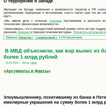
О терроризме и Западе
Звучащие на Западе заявления о возможности терактов в РФ «нап
проявлениями терроризма и экстремизма «часто торчат уши тех же са
идут».
«Мы имеем дело с сильным,
опасным
противником, в арсенале ко
технические, финансовые возможности».
«Закономерно, что и неонацистский киевский режим, опять же при поддерж
указанию,
перешел
к террористическим методам».
Прочитать остальную ча
Рубрика:
Общество
|
1 комментарий »
1 270 просмотров.
В МВД объяснили, как вор вынес из б
более 1 млрд рублей
19.03.2024 |
Автор:
viktor
«Аргументы и Факты»
Злоумышленнику, похитившему из банка в Пете
ювелирные украшения на сумму более 1 млрд р