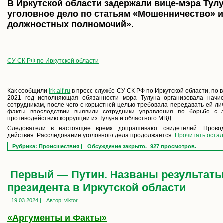
В Иркутской области задержали вице-мэра Тул
уголовное дело по статьям «Мошенничество» 
должностных полномочий».
СУ СК РФ по Иркутской области
Как сообщили
irk.aif.ru
в пресс-службе СУ СК РФ по Иркутской области, по в
2021 год исполняющая обязанности мэра Тулуна организовала нач
сотрудникам, после чего с корыстной целью требовала передавать ей ли
факты впоследствии выявили сотрудники управления по борьбе с 
противодействию коррупции из Тулуна и областного МВД.
Следователи в настоящее время допрашивают свидетелей. Прово
действия. Расследование уголовного дела продолжается.
Прочитать остал
Рубрика:
Происшествия
|
Обсуждение закрыто.
927 просмотров.
Первый — Путин. Названы результат
президента в Иркутской области
19.03.2024 |
Автор:
viktor
«Аргументы и Факты»