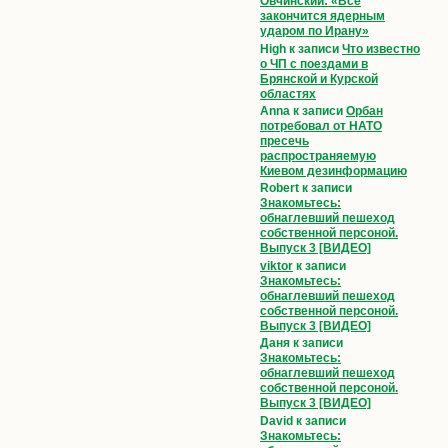
Овчинский: «Всё
закончится ядерным
ударом по Ирану»
High
к записи
Что известно
о ЧП с поездами в
Брянской и Курской
областях
Anna
к записи
Орбан
потребовал от НАТО
пресечь
распространяемую
Киевом дезинформацию
Robert
к записи
Знакомьтесь:
обнаглевший пешеход
собственной персоной.
Выпуск 3 [ВИДЕО]
viktor
к записи
Знакомьтесь:
обнаглевший пешеход
собственной персоной.
Выпуск 3 [ВИДЕО]
Даня
к записи
Знакомьтесь:
обнаглевший пешеход
собственной персоной.
Выпуск 3 [ВИДЕО]
David
к записи
Знакомьтесь: