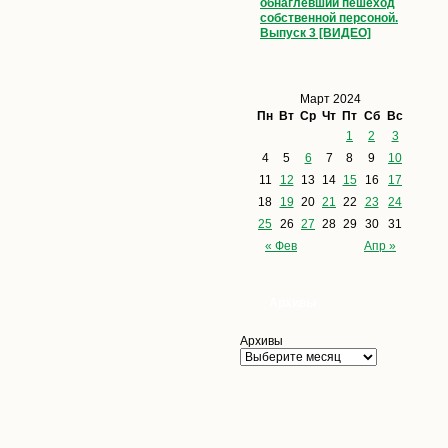
обнаглевший пешеход
собственной персоной.
Выпуск 3 [ВИДЕО]
Март 2024
Пн
Вт
Ср
Чт
Пт
Сб
Вс
1
2
3
4
5
6
7
8
9
10
11
12
13
14
15
16
17
18
19
20
21
22
23
24
25
26
27
28
29
30
31
« Фев
Апр »
Архивы
Архивы