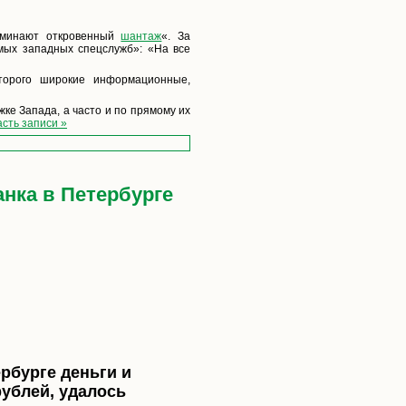
оминают откровенный
шантаж
«. За
мых западных спецслужб»: «На все
торого широкие информационные,
ке Запада, а часто и по прямому их
сть записи »
анка в Петербурге
рбурге деньги и
ублей, удалось