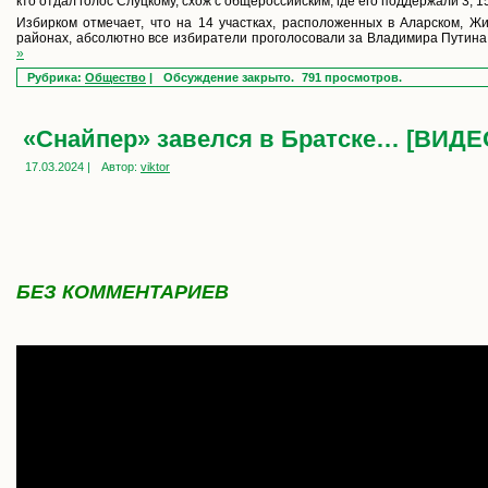
кто отдал голос Слуцкому, схож с общероссийским, где его поддержали 3, 1
Избирком отмечает, что на 14 участках, расположенных в Аларском, Жи
районах, абсолютно все избиратели проголосовали за Владимира Путина
»
Рубрика:
Общество
|
Обсуждение закрыто.
791 просмотров.
«Снайпер» завелся в Братске… [ВИДЕ
17.03.2024 |
Автор:
viktor
БЕЗ КОММЕНТАРИЕВ