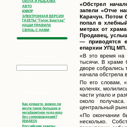
ОХОТА И РЫБАЛКА
«Обстрел начал
АВТО
запели «Отче на
ЮМОР
Карачун. Потом 
ЭЛЕКТРОННАЯ ВЕРСИЯ
ГАЗЕТЫ "Голос Братска"
попал в хлебный
НАШИ ПРАВИЛА
метрах от храма
СВЯЗЬ С НАМИ
Продавец, услыш
— приводятся 
епархии УПЦ МП.
«В это время на
Поиск по сайту
тысячи. В храме 
дворе собрались 
начала обстрела в
По его словам, 
коленях, молилис
Свежие записи
части упало и ра
около получаса
Как думаете, можно ли
центральный рыно
везти такое большое и
негабаритное чудо-юдо
«По окончании б
без сопровождения?
несколько. Соб
[ВИДЕО]
Российские хакеры