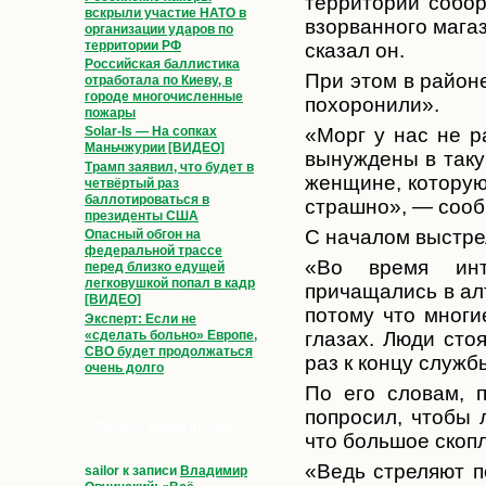
территории собор
вскрыли участие НАТО в
взорванного магаз
организации ударов по
территории РФ
сказал он.
Российская баллистика
При этом в район
отработала по Киеву, в
городе многочисленные
похоронили».
пожары
Solar-Is — На сопках
«Морг у нас не ра
Маньчжурии [ВИДЕО]
вынуждены в таку
Трамп заявил, что будет в
женщине, которую
четвёртый раз
баллотироваться в
страшно», — сооб
президенты США
С началом выстре
Опасный обгон на
федеральной трассе
«Во время инте
перед близко едущей
легковушкой попал в кадр
причащались в ал
[ВИДЕО]
потому что многи
Эксперт: Если не
«сделать больно» Европе,
глазах. Люди сто
СВО будет продолжаться
раз к концу служб
очень долго
По его словам, 
попросил, чтобы 
Свежие комментарии
что большое скоп
«Ведь стреляют п
sailor
к записи
Владимир