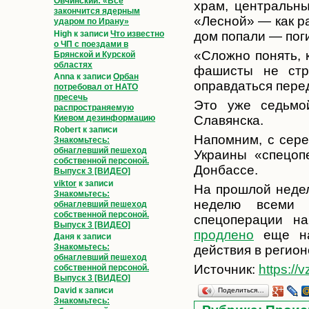
Овчинский: «Всё
храм, центральн
закончится ядерным
«Лесной» — как р
ударом по Ирану»
High
к записи
Что известно
дом попали — поги
о ЧП с поездами в
«Сложно понять, 
Брянской и Курской
областях
фашисты не стр
Anna
к записи
Орбан
оправдаться пере
потребовал от НАТО
пресечь
Это уже седьмо
распространяемую
Киевом дезинформацию
Славянска.
Robert
к записи
Напомним, с сер
Знакомьтесь:
обнаглевший пешеход
Украины «спецоп
собственной персоной.
Донбассе.
Выпуск 3 [ВИДЕО]
viktor
к записи
На прошлой нед
Знакомьтесь:
неделю всеми 
обнаглевший пешеход
собственной персоной.
спецоперации н
Выпуск 3 [ВИДЕО]
продлено
еще на
Даня
к записи
Знакомьтесь:
действия в регио
обнаглевший пешеход
Источник:
https://
собственной персоной.
Выпуск 3 [ВИДЕО]
David
к записи
Поделиться…
Знакомьтесь: