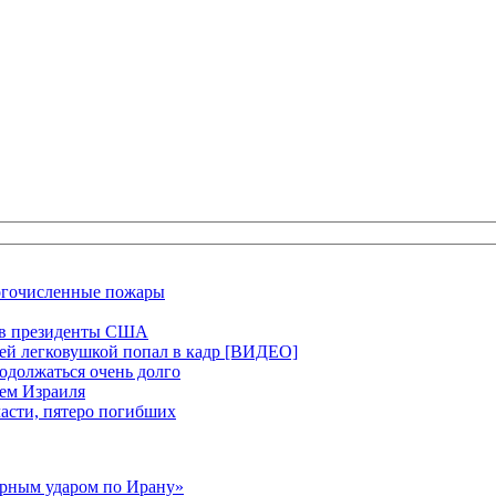
ногочисленные пожары
ся в президенты США
щей легковушкой попал в кадр [ВИДЕО]
родолжаться очень долго
ием Израиля
ласти, пятеро погибших
ерным ударом по Ирану»