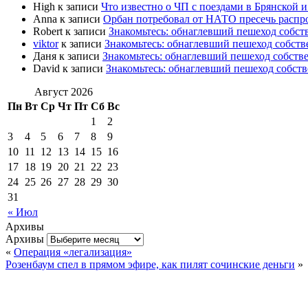
High
к записи
Что известно о ЧП с поездами в Брянской и
Anna
к записи
Орбан потребовал от НАТО пресечь расп
Robert
к записи
Знакомьтесь: обнаглевший пешеход собс
viktor
к записи
Знакомьтесь: обнаглевший пешеход собст
Даня
к записи
Знакомьтесь: обнаглевший пешеход собст
David
к записи
Знакомьтесь: обнаглевший пешеход собст
Август 2026
Пн
Вт
Ср
Чт
Пт
Сб
Вс
1
2
3
4
5
6
7
8
9
10
11
12
13
14
15
16
17
18
19
20
21
22
23
24
25
26
27
28
29
30
31
« Июл
Архивы
Архивы
«
Операция «легализация»
Розенбаум спел в прямом эфире, как пилят сочинские деньги
»