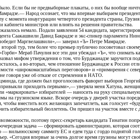
ыло. Если бы не предвыборные плакаты, о них бы вообще ничто
 Мамрадзе.— Народ осознает, что мы впервые выбираем президе
лу с момента инаугурации четвертого президента страны, Грузия
и кабинета министров или влиять на решения правительства.
казалось немало. Подали заявления 54 кандидата, зарегистриро
дента Саакашвили Давид Бакрадзе и экс-спикер парламента Нин
 победит Маргвелашвили»,— заверил «Ъ» Петре Мамрадзе.
 второй тур, тем более что премьер публично посоветовал своему
«Горби» Мераб Пачулия все эти дни убеждал «Ъ», что снимать к
назвал мифом утверждения о том, что Бурджанадзе заручится по
е осталось, а во-вторых, чем отношение Бурджанадзе к России 
одимости «широкомасштабных переговоров» и «примирения с севе
не говоря уже об отказе от стремления в НАТО.
ацминда, где должен был проголосовать фаворит выборов Георги
мы привыкли приходить первыми»,— уверяла меня Хатуна, женщин
али «маркировать» избирателей — наносить на руку специальную
мы на грузинском языке. Вскоре очередь у дверей участка пореде
 чтобы вместить всех желающих запечатлеть, как голосует «буд
чить избирательный бюллетень. Он пришел на участок вместе с 
возможности, поэтому пресс-секретарь кандидата Тинатин попрос
очередная задача — сформировать администрацию, которая соот
— вильнюсскому саммиту ЕС и едем туда с гордо поднятой гол
мьер. «Сегодня впервые за очень долгое время грузины могут с