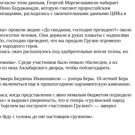
огласно этим данным, Георгий Маргвелашвили набирает
а Нино Бурджанадзе, которую считают пророссийским
ганизациями, расходились с окончательными данными ЦИКа в
» провели акцию «До свидания, господин президент!» около
 полсотни человек. Они держали в руках плакаты с надписями
бо, господин президент, что вы придали Грузии огромную
 народного героя.
ылась: окно распахнулось под одобрительные вопли толпы, но
режима». Среди участников было немало тбилисцев, а их
л из окна Авлабарского дворца, чтобы поблагодарить
премьера Бидзины Иванишвили — рэпера Беры. 18-летний Бера
вно включиться еще в прошлогоднюю парламентскую кампанию.
часа, когда представление с явно немалым бюджетом подходило
х» и выразил уверенность, что и теперь «грузинский народ
Георгием вы построите счастливую Грузию!» — заверил
о буду с головы до пят настоящим грузином».