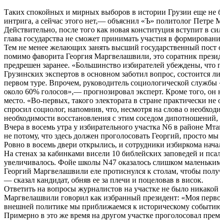
Таких спокойных и мирных выборов в истории Грузии еще не б
интрига, а сейчас этого нет,— объяснил «Ъ» политолог Петре
Действительно, после того как новая конституция вступит в си
глава государства не сможет принимать участия в формировани
Тем не менее желающих занять высший государственный пост о
помимо фаворита Георгия Маргвелашвили, это соратник прези
предрешен заранее. «Большинство избирателей убеждены, что
Грузинских экспертов в основном заботил вопрос, состоится ли
первом туре. Впрочем, руководитель социологической службы 
около 60% голосов»,— прогнозировал эксперт. Кроме того, он 
место. «Во-первых, такого электората в стране практически н
спросил социолог, напомнив, что, несмотря на слова о необх
необходимости восстановления с этим соседом дипотношений, 
Вчера в восемь утра у избирательного участка N6 в районе Мт
не потому, что здесь должен проголосовать Георгий, просто 
Ровно в восемь двери открылись, и сотрудники избиркома нач
На стенах за кабинками висели 10 библейских заповедей и псал
увеличивалось. Фойе школы N47 оказалось слишком маленьким,
Георгий Маргвелашвили еле протиснулся к столам, чтобы полу
— сказал кандидат, обняв ее за плечи и поцеловав в висок.
Ответить на вопросы журналистов на участке не было никакой 
Маргвелашвили говорил как избранный президент: «Моя перво
внешней политике мы приближаемся к историческому событию 
Примерно в это же время на другом участке проголосовал пре