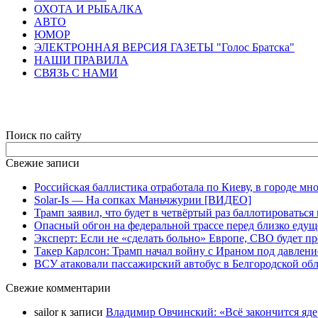
ОХОТА И РЫБАЛКА
АВТО
ЮМОР
ЭЛЕКТРОННАЯ ВЕРСИЯ ГАЗЕТЫ "Голос Братска"
НАШИ ПРАВИЛА
СВЯЗЬ С НАМИ
Поиск по сайту
Свежие записи
Российская баллистика отработала по Киеву, в городе м
Solar-Is — На сопках Маньчжурии [ВИДЕО]
Трамп заявил, что будет в четвёртый раз баллотировать
Опасный обгон на федеральной трассе перед близко еду
Эксперт: Если не «сделать больно» Европе, СВО будет п
Такер Карлсон: Трамп начал войну с Ираном под давлен
ВСУ атаковали пассажирский автобус в Белгородской об
Свежие комментарии
sailor
к записи
Владимир Овчинский: «Всё закончится яд