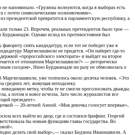
 не напоминало. «Грузины волнуются, когда в выборах есть
нта с почти символическими полномочиями».
 из президентской превратится в парламентскую республику, а
вали только 23. Впрочем, реальных претендентов было трое —
о Бурджанадзе. Однако исход их противостояния был
 фавориту снять кандидатуру, если тот не победит уже в
андидатуру Маргвелашвили не придется. «Он наберет где-то
ддержкой «пророссийского электората» и выйдет на второе
отличается от отношения Маргвелашвили?» — риторически
рным соседом», Нино Бурджанадзе ни разу не обмолвилась о
й Маргвелашвили, уже толпилось около десятка человек. «Это
а средних лет, живущая неподалеку.
 невидимую метку, чтобы те не смогли проголосовать дважды.
ла, а потом и вовсе исчезла. Зато число журналистов все
ущий президент».
дочкой — 20-летней Анной. «Моя девочка голосует впервые»,
ила всех выйти во двор, где и состоялся брифинг. Георгий
ветствовала бы новым функциям главы государства. Во
овой».
вободно делать свой выбор»,— сказал Бидзина Иванишвили. А