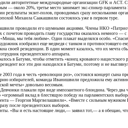
водили авторитетные международные организации GFK и ACT. С
рым — около 20%, третье место занимает экс-спикер парламент
зии результаты экзит-полов, проводимых сразу несколькими ор
 эпохой Михаила Саакашвили состоялось уже в первом туре.
ашвили проводили его шумными акциями. Члены НКО «Патриоты
 с почетом проводить главу государства оказалось немного — с
, «Миша, мы тебя любим». Один плакат выделялся особо. «Спаси
удожник изобразил еще медведя с танком и противостоящего ему
окна своей резиденции. В один момент казалось, что их мечта сб
сотрудник президентского аппарата.
алось в Батуми, чтобы отметить «конец кровавого нацистского 
езидент все эти дни находился в Батуми, поэтому и не выгляну
е 2003 года в честь «революции роз», состоялся концерт сына 
егорию избирателей, команда Иванишвили предложила ему акти
ской мечты» довольно весомым.
 Девчонки плакали при виде импозантного блондина. Через два 
о «огромный вклад в блестящую победу на парламентских выбора
идента — Георгия Маргвелашвили». «Вместе с сильным мужиком 
разу после президентских выборов.
енты. «Вы и есть настоящие люди,— заявил тот,— а я обещаю, чт