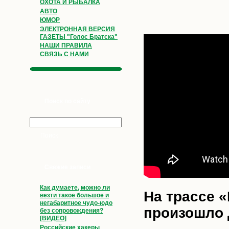
ОХОТА И РЫБАЛКА
АВТО
ЮМОР
ЭЛЕКТРОННАЯ ВЕРСИЯ
ГАЗЕТЫ "Голос Братска"
НАШИ ПРАВИЛА
СВЯЗЬ С НАМИ
Поиск по сайту
Свежие записи
Как думаете, можно ли
На трассе 
везти такое большое и
негабаритное чудо-юдо
произошло
без сопровождения?
[ВИДЕО]
Российские хакеры