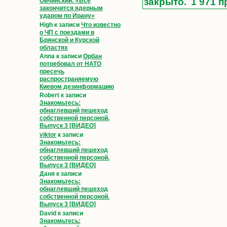
закрыто.
1 971 п
Овчинский: «Всё
закончится ядерным
ударом по Ирану»
High
к записи
Что известно
о ЧП с поездами в
Брянской и Курской
областях
Anna
к записи
Орбан
потребовал от НАТО
пресечь
распространяемую
Киевом дезинформацию
Robert
к записи
Знакомьтесь:
обнаглевший пешеход
собственной персоной.
Выпуск 3 [ВИДЕО]
viktor
к записи
Знакомьтесь:
обнаглевший пешеход
собственной персоной.
Выпуск 3 [ВИДЕО]
Даня
к записи
Знакомьтесь:
обнаглевший пешеход
собственной персоной.
Выпуск 3 [ВИДЕО]
David
к записи
Знакомьтесь: