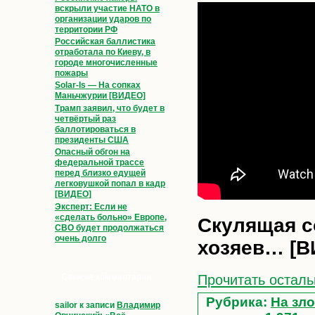
вскрыли участие НАТО в
организации ударов по
территории РФ
Российская баллистика
отработала по Киеву, в
городе многочисленные
пожары
Solar-Is — На сопках
Маньчжурии [ВИДЕО]
Трамп заявил, что будет в
четвёртый раз
баллотироваться в
президенты США
Опасный обгон на
федеральной трассе
перед близко едущей
легковушкой попал в кадр
[ВИДЕО]
Эксперт: Если не
«сделать больно» Европе,
Скулящая с
СВО будет продолжаться
очень долго
хозяев… [В
Прочитать осталь
Свежие комментарии
Рубрика:
На зло
sailor
к записи
Владимир