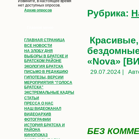
Извините, в настоящее время
нет доступных опросов.
Рубрика:
Н
Архив опросов
Главное меню
Красивые,
ГЛАВНАЯ СТРАНИЦА
ВСЕ НОВОСТИ
бездомные 
НА ЗЛОБУ ДНЯ
ВЫБОРЫ В БРАТСКЕ И
«Nova» [В
БРАТСКОМ РАЙОНЕ
ЭКОЛОГИЯ БРАТСКА
29.07.2024 |
Авт
ПИСЬМО В РЕДАКЦИЮ
ГИПОТЕЗЫ, ВЕРСИИ
МЕРОПРИЯТИЯ "ГОЛОСА
БРАТСКА"
ЭКСТРЕМАЛЬНЫЕ КАДРЫ
СТАТЬИ
ПРЕССА О НАС
НАШ ВИДЕОКАНАЛ
ВИДЕОАРХИВ
ФОТОГРАФИИ
ИСТОРИЯ БРАТСКА И
БЕЗ КОММ
РАЙОНА
КИНОПОКАЗ