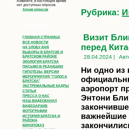
Извините, в настоящее время
нет доступных опросов.
Рубрика:
И
Архив опросов
Главное меню
Визит Бли
ГЛАВНАЯ СТРАНИЦА
ВСЕ НОВОСТИ
перед Кит
НА ЗЛОБУ ДНЯ
ВЫБОРЫ В БРАТСКЕ И
28.04.2024 |
Авт
БРАТСКОМ РАЙОНЕ
ЭКОЛОГИЯ БРАТСКА
ПИСЬМО В РЕДАКЦИЮ
Ни одно из
ГИПОТЕЗЫ, ВЕРСИИ
МЕРОПРИЯТИЯ "ГОЛОСА
официальны
БРАТСКА"
ЭКСТРЕМАЛЬНЫЕ КАДРЫ
аэропорт п
СТАТЬИ
Энтони Бли
ПРЕССА О НАС
НАШ ВИДЕОКАНАЛ
закончивше
ВИДЕОАРХИВ
ФОТОГРАФИИ
важнейшие 
ИСТОРИЯ БРАТСКА И
РАЙОНА
закончилис
КИНОПОКАЗ