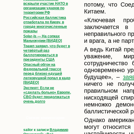
потому, что Сое
вскрыли участие НАТО в
организации ударов по
Китаем.
территории РФ
Российская баллистика
«Ключевая про
отработала по Киеву, в
заключается в
городе многочисленные
пожары
неправильного пр
Solar-Is — На сопках
и врага, а не пар
Маньчжурии [ВИДЕО]
Трамп заявил, что будет в
А ведь Китай пре
четвёртый раз
уважение, ми
баллотироваться в
президенты США
сотрудничество
Опасный обгон на
одновременно ур
федеральной трассе
перед близко едущей
будущее», –
зая
легковушкой попал в кадр
ничего не полу
[ВИДЕО]
Эксперт: Если не
правильном нап
«сделать больно» Европе,
нисходящей спи
СВО будет продолжаться
очень долго
немножко демон
баллистической р
Свежие комментарии
Однако американ
могут относится
sailor
к записи
Владимир
настойчивости 