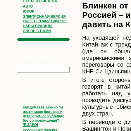
ОХОТА И РЫБАЛКА
Блинкен от
АВТО
ЮМОР
Россией – 
ЭЛЕКТРОННАЯ ВЕРСИЯ
ГАЗЕТЫ "Голос Братска"
давить на 
НАШИ ПРАВИЛА
СВЯЗЬ С НАМИ
На уходящей нед
Китай аж с трех
(где он обща
американскими 
Поиск по сайту
переговоры со с
КНР Си Цзиньпин
В итоге стороны
говорят в кита
работать над у
Свежие записи
проводить диску
культурные обме
Как думаете, можно ли
везти такое большое и
двух стран.
негабаритное чудо-юдо
без сопровождения?
В переводе с ди
[ВИДЕО]
Вашингтон и Пеки
Российские хакеры