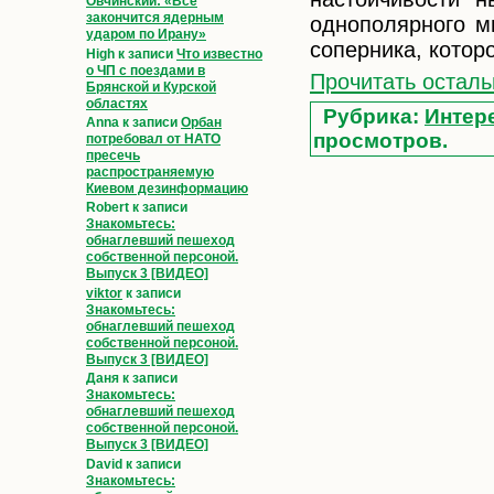
Овчинский: «Всё
закончится ядерным
однополярного м
ударом по Ирану»
соперника, котор
High
к записи
Что известно
о ЧП с поездами в
Прочитать осталь
Брянской и Курской
областях
Рубрика:
Интер
Anna
к записи
Орбан
просмотров.
потребовал от НАТО
пресечь
распространяемую
Киевом дезинформацию
Robert
к записи
Знакомьтесь:
обнаглевший пешеход
собственной персоной.
Выпуск 3 [ВИДЕО]
viktor
к записи
Знакомьтесь:
обнаглевший пешеход
собственной персоной.
Выпуск 3 [ВИДЕО]
Даня
к записи
Знакомьтесь:
обнаглевший пешеход
собственной персоной.
Выпуск 3 [ВИДЕО]
David
к записи
Знакомьтесь: