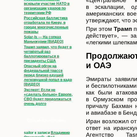
«Центральное
вскрыли участие НАТО в
в эскалации, о
организации ударов по
американских вое
территории РФ
Российская баллистика
утверждают, что 
отработала по Киеву, в
городе многочисленные
При этом
Трамп
п
пожары
действует», — з
Solar-Is — На сопках
«легкими шлепкам
Маньчжурии [ВИДЕО]
Трамп заявил, что будет в
четвёртый раз
Продолжают
баллотироваться в
президенты США
и ОАЭ
Опасный обгон на
федеральной трассе
перед близко едущей
Эмираты заявили
легковушкой попал в кадр
[ВИДЕО]
и беспилотниками.
Эксперт: Если не
как были атаков
«сделать больно» Европе,
в Ормузском про
СВО будет продолжаться
очень долго
причалу Бахман 
и авиабазе в Бен
Иран возложил от
Свежие комментарии
ответ на иранску
sailor
к записи
Владимир
Агентство Tas