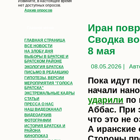
Извините, в настоящее время
нет доступных опросов.
Архив опросов
Иран повр
Главное меню
Сводка во
ГЛАВНАЯ СТРАНИЦА
ВСЕ НОВОСТИ
8 мая
НА ЗЛОБУ ДНЯ
ВЫБОРЫ В БРАТСКЕ И
БРАТСКОМ РАЙОНЕ
08.05.2026 |
Авт
ЭКОЛОГИЯ БРАТСКА
ПИСЬМО В РЕДАКЦИЮ
ГИПОТЕЗЫ, ВЕРСИИ
Пока идут 
МЕРОПРИЯТИЯ "ГОЛОСА
начали нано
БРАТСКА"
ЭКСТРЕМАЛЬНЫЕ КАДРЫ
ударили
по 
СТАТЬИ
ПРЕССА О НАС
Аббас. При 
НАШ ВИДЕОКАНАЛ
ВИДЕОАРХИВ
что это не 
ФОТОГРАФИИ
ИСТОРИЯ БРАТСКА И
А иранские
РАЙОНА
КИНОПОКАЗ
Стороны п