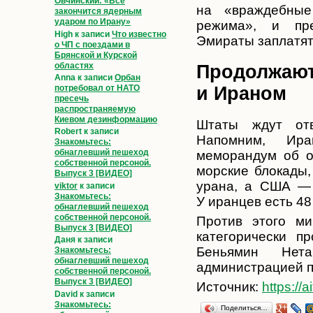
Овчинский: «Всё
на «враждебные
закончится ядерным
ударом по Ирану»
режима», и пре
High
к записи
Что известно
Эмираты заплатят 
о ЧП с поездами в
Брянской и Курской
областях
Продолжают
Anna
к записи
Орбан
и Ираном
потребовал от НАТО
пресечь
распространяемую
Киевом дезинформацию
Штаты ждут отв
Robert
к записи
Напомним, Ира
Знакомьтесь:
обнаглевший пешеход
меморандум об о
собственной персоной.
морские блокады,
Выпуск 3 [ВИДЕО]
урана, а США — 
viktor
к записи
Знакомьтесь:
У иранцев есть 48 
обнаглевший пешеход
собственной персоной.
Против этого ми
Выпуск 3 [ВИДЕО]
категорически п
Даня
к записи
Беньямин Нет
Знакомьтесь:
обнаглевший пешеход
администрацией п
собственной персоной.
Выпуск 3 [ВИДЕО]
Источник:
https://ai
David
к записи
Знакомьтесь:
Поделиться…