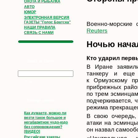
ОХОТА И РЫБАЛКА
АВТО
ЮМОР
ЭЛЕКТРОННАЯ ВЕРСИЯ
ГАЗЕТЫ "Голос Братска"
Военно-морские 
НАШИ ПРАВИЛА
Reuters
СВЯЗЬ С НАМИ
Ночью нача
Кто ударил первы
Поиск по сайту
В Иране заявил
танкеру и еще 
к Ормузскому пр
прибрежных район
по трем эсминцам
подчеркивается, 
Свежие записи
режима прекраще
Как думаете, можно ли
В свою очередь,
везти такое большое и
атаки на эсминц
негабаритное чудо-юдо
без сопровождения?
он назвал самооб
[ВИДЕО]
Российские хакеры