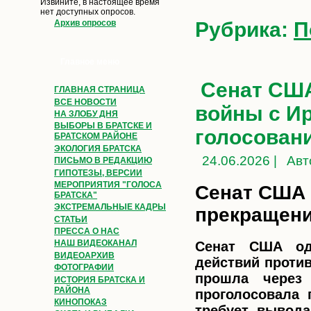
Извините, в настоящее время
нет доступных опросов.
Рубрика:
П
Архив опросов
Главное меню
Сенат США
ГЛАВНАЯ СТРАНИЦА
ВСЕ НОВОСТИ
войны с Ир
НА ЗЛОБУ ДНЯ
ВЫБОРЫ В БРАТСКЕ И
голосован
БРАТСКОМ РАЙОНЕ
ЭКОЛОГИЯ БРАТСКА
24.06.2026 |
Авт
ПИСЬМО В РЕДАКЦИЮ
ГИПОТЕЗЫ, ВЕРСИИ
МЕРОПРИЯТИЯ "ГОЛОСА
Сенат США 
БРАТСКА"
ЭКСТРЕМАЛЬНЫЕ КАДРЫ
прекращени
СТАТЬИ
ПРЕССА О НАС
НАШ ВИДЕОКАНАЛ
Сенат США од
ВИДЕОАРХИВ
действий против
ФОТОГРАФИИ
прошла через
ИСТОРИЯ БРАТСКА И
РАЙОНА
проголосовала 
КИНОПОКАЗ
требует вывода