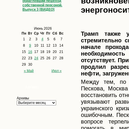
возникнове
обнаглевший пешеход
собственной персоной.
энергоноси
Выпуск 3 [ВИДЕО]
Июнь 2026
Трамп также 
Пн
Вт
Ср
Чт
Пт
Сб
Вс
1
2
3
4
5
6
7
стремительно с
8
9
10
11
12
13
14
начале проход
15
16
17
18
19
20
21
необходимость
22
23
24
25
26
27
28
отсутствует. Пр
29
30
продлил разре
« Май
Июл »
нефти, загружен
Между тем, по 
Архивы
Пескова, Москва
восстановить от
Архивы
увязывают разв
украинского криз
ошибочным. Песко
вопросе терпел
помогать в мир