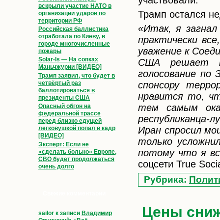
вскрыли участие НАТО в
Трамп остался н
организации ударов по
территории РФ
«Итак, я загнал
Российская баллистика
отработала по Киеву, в
практически все
городе многочисленные
уважение к Соед
пожары
Solar-Is — На сопках
США решает пр
Маньчжурии [ВИДЕО]
голосование по 
Трамп заявил, что будет в
спонсору терр
четвёртый раз
баллотироваться в
нравится то, чт
президенты США
тем самым ока
Опасный обгон на
федеральной трассе
республиканца-л
перед близко едущей
Иран спросил мо
легковушкой попал в кадр
[ВИДЕО]
только усложнил
Эксперт: Если не
потому что я вс
«сделать больно» Европе,
СВО будет продолжаться
соцсети True Soci
очень долго
Рубрика:
Полит
Свежие комментарии
Цены сниж
sailor
к записи
Владимир