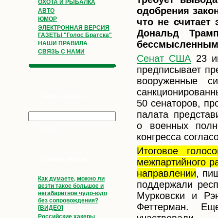
ОХОТА И РЫБАЛКА
одобрения зако
АВТО
ЮМОР
что не считает
ЭЛЕКТРОННАЯ ВЕРСИЯ
Дональд Трам
ГАЗЕТЫ "Голос Братска"
бессмысленным
НАШИ ПРАВИЛА
СВЯЗЬ С НАМИ
Сенат
США
23 ию
предписывает пр
вооруженные с
санкционирован
Поиск по сайту
50 сенаторов, пр
палата представ
о военных полн
конгресса согла
Итоговое голос
Свежие записи
межпартийного ра
направлении
, пи
Как думаете, можно ли
поддержали рес
везти такое большое и
негабаритное чудо-юдо
Мурковски и Рэ
без сопровождения?
Феттерман. Ещ
[ВИДЕО]
участвовали.
Российские хакеры