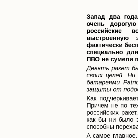
Запад два год
очень дорогу
российские в
выстроенную з
фактически бес
специально для
ПВО не сумели п
Девять ракет бы
своих целей. Ни
батареями Patri
защиты от подоб
Как подчеркивае
Причем не по тех
российских раке
как бы ни было э
способны перехва
А самое главное,