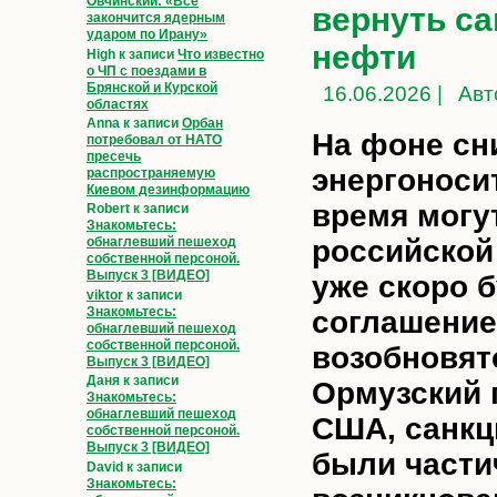
Овчинский: «Всё
вернуть са
закончится ядерным
ударом по Ирану»
нефти
High
к записи
Что известно
о ЧП с поездами в
Брянской и Курской
16.06.2026 |
Авт
областях
Anna
к записи
Орбан
На фоне сн
потребовал от НАТО
пресечь
энергоноси
распространяемую
Киевом дезинформацию
время могу
Robert
к записи
Знакомьтесь:
российской
обнаглевший пешеход
собственной персоной.
Выпуск 3 [ВИДЕО]
уже скоро 
viktor
к записи
Знакомьтесь:
соглашение
обнаглевший пешеход
собственной персоной.
возобновят
Выпуск 3 [ВИДЕО]
Даня
к записи
Ормузский 
Знакомьтесь:
обнаглевший пешеход
США, санкц
собственной персоной.
Выпуск 3 [ВИДЕО]
были части
David
к записи
Знакомьтесь: