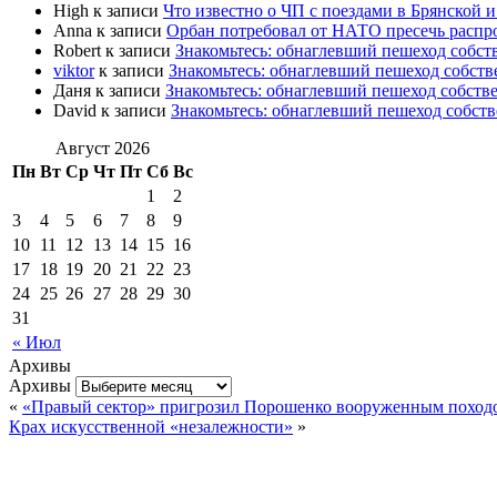
High
к записи
Что известно о ЧП с поездами в Брянской и
Anna
к записи
Орбан потребовал от НАТО пресечь расп
Robert
к записи
Знакомьтесь: обнаглевший пешеход собс
viktor
к записи
Знакомьтесь: обнаглевший пешеход собст
Даня
к записи
Знакомьтесь: обнаглевший пешеход собст
David
к записи
Знакомьтесь: обнаглевший пешеход собст
Август 2026
Пн
Вт
Ср
Чт
Пт
Сб
Вс
1
2
3
4
5
6
7
8
9
10
11
12
13
14
15
16
17
18
19
20
21
22
23
24
25
26
27
28
29
30
31
« Июл
Архивы
Архивы
«
«Правый сектор» пригрозил Порошенко вооруженным поход
Крах искусственной «незалежности»
»