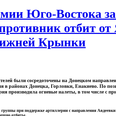
мии Юго-Востока за 
 противник отбит от
Нижней Крынки
рателей были сосредоточены на Донецком направл
я в районах Донецка, Горловки, Енакиево. По по
ия производила огневые налеты, в том числе с пр
кой группы при поддержке артиллерии с направления Авдеев
пешно отбиты.