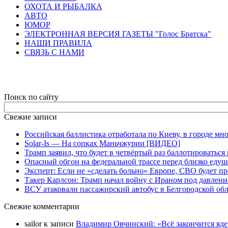
ОХОТА И РЫБАЛКА
АВТО
ЮМОР
ЭЛЕКТРОННАЯ ВЕРСИЯ ГАЗЕТЫ "Голос Братска"
НАШИ ПРАВИЛА
СВЯЗЬ С НАМИ
Поиск по сайту
Свежие записи
Российская баллистика отработала по Киеву, в городе м
Solar-Is — На сопках Маньчжурии [ВИДЕО]
Трамп заявил, что будет в четвёртый раз баллотировать
Опасный обгон на федеральной трассе перед близко еду
Эксперт: Если не «сделать больно» Европе, СВО будет п
Такер Карлсон: Трамп начал войну с Ираном под давлен
ВСУ атаковали пассажирский автобус в Белгородской об
Свежие комментарии
sailor
к записи
Владимир Овчинский: «Всё закончится яд