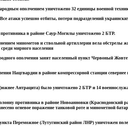
ародным ополчением уничтожено 32 единицы военной техники
се атаки успешно отбиты, потери подразделений украинских
м противника в районе Саур-Могилы уничтожено 2 БТР.
нением минометов и ствольной артиллерии вела обстрелы ж
 среди мирного населения
родного ополчения занят населенный пункт Червоный Жовтен
еления Нацгвардии в районе компрессорной станции севернее
 (южнее Антрацита) было уничтожено 2 БТР и 14 военнослуж
колонну противника в районе Новоанновки (Краснодонский ра
несено огневое поражение танковой роте и минометной батар
 пункта Переможное (Лутугинский район ЛНР) уничтожен поле