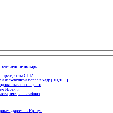
ногочисленные пожары
ся в президенты США
щей легковушкой попал в кадр [ВИДЕО]
родолжаться очень долго
ием Израиля
ласти, пятеро погибших
ерным ударом по Ирану»