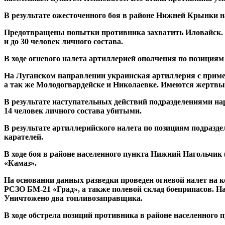
В результате ожесточенного боя в районе Нижней Крынки н
Предотвращены попытки противника захватить Иловайск. В
и до 30 человек личного состава.
В ходе огневого налета артиллерией ополчения по позиция
На Луганском направлении украинская артиллерия с приме
а так же Молодогвардейске и Николаевке. Имеются жертвы
В результате наступательных действий подразделениями на
14 человек личного состава убитыми.
В результате артиллерийского налета по позициям подразд
карателей.
В ходе боя в районе населенного пункта Нижний Нагольчик
«Камаз».
На основании данных разведки проведен огневой налет на 
РСЗО БМ-21 «Град», а также полевой склад боеприпасов. На
Уничтожено два топливозаправщика.
В ходе обстрела позиций противника в районе населенного