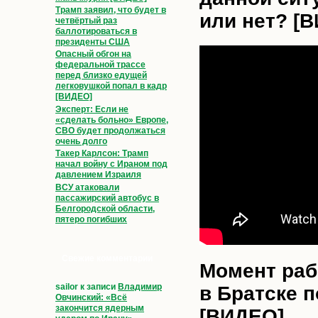
Трамп заявил, что будет в
или нет? [
четвёртый раз
баллотироваться в
президенты США
Опасный обгон на
федеральной трассе
перед близко едущей
легковушкой попал в кадр
[ВИДЕО]
Эксперт: Если не
«сделать больно» Европе,
СВО будет продолжаться
очень долго
Такер Карлсон: Трамп
начал войну с Ираном под
давлением Израиля
ВСУ атаковали
пассажирский автобус в
Белгородской области,
пятеро погибших
Свежие комментарии
Момент раб
sailor
к записи
Владимир
в Братске 
Овчинский: «Всё
закончится ядерным
[ВИДЕО]