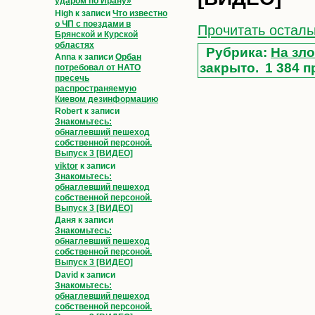
ударом по Ирану»
High
к записи
Что известно
о ЧП с поездами в
Прочитать осталь
Брянской и Курской
областях
Рубрика:
На зло
Anna
к записи
Орбан
закрыто.
1 384 п
потребовал от НАТО
пресечь
распространяемую
Киевом дезинформацию
Robert
к записи
Знакомьтесь:
обнаглевший пешеход
собственной персоной.
Выпуск 3 [ВИДЕО]
viktor
к записи
Знакомьтесь:
обнаглевший пешеход
собственной персоной.
Выпуск 3 [ВИДЕО]
Даня
к записи
Знакомьтесь:
обнаглевший пешеход
собственной персоной.
Выпуск 3 [ВИДЕО]
David
к записи
Знакомьтесь:
обнаглевший пешеход
собственной персоной.