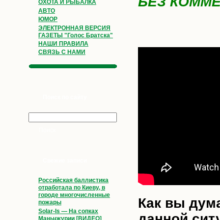
БЕЗ КОММ
ОХОТА И РЫБАЛКА
АВТО
ЮМОР
ЭЛЕКТРОННАЯ ВЕРСИЯ
ГАЗЕТЫ "Голос Братска"
НАШИ ПРАВИЛА
СВЯЗЬ С НАМИ
Поиск по сайту
Свежие записи
Российская баллистика
отработала по Киеву, в
городе многочисленные
Как вы дума
пожары
Solar-Is — На сопках
данной сит
Маньчжурии [ВИДЕО]