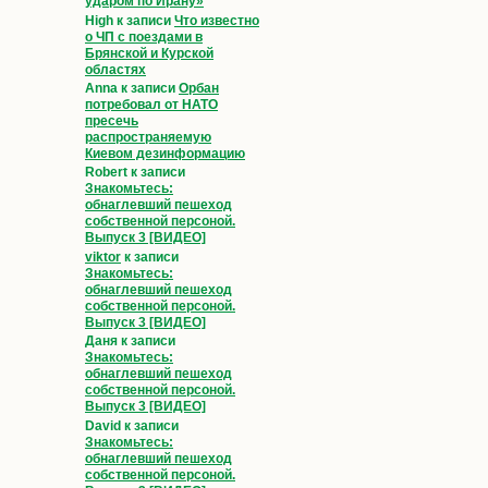
ударом по Ирану»
High
к записи
Что известно
о ЧП с поездами в
Брянской и Курской
областях
Anna
к записи
Орбан
потребовал от НАТО
пресечь
распространяемую
Киевом дезинформацию
Robert
к записи
Знакомьтесь:
обнаглевший пешеход
собственной персоной.
Выпуск 3 [ВИДЕО]
viktor
к записи
Знакомьтесь:
обнаглевший пешеход
собственной персоной.
Выпуск 3 [ВИДЕО]
Даня
к записи
Знакомьтесь:
обнаглевший пешеход
собственной персоной.
Выпуск 3 [ВИДЕО]
David
к записи
Знакомьтесь:
обнаглевший пешеход
собственной персоной.