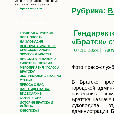
Извините, в настоящее время
нет доступных опросов.
Рубрика:
В
Архив опросов
Главное меню
Гендирект
ГЛАВНАЯ СТРАНИЦА
ВСЕ НОВОСТИ
«Братск» с
НА ЗЛОБУ ДНЯ
ВЫБОРЫ В БРАТСКЕ И
07.11.2024 |
Авт
БРАТСКОМ РАЙОНЕ
ЭКОЛОГИЯ БРАТСКА
ПИСЬМО В РЕДАКЦИЮ
ГИПОТЕЗЫ, ВЕРСИИ
Фото пресс-служ
МЕРОПРИЯТИЯ "ГОЛОСА
БРАТСКА"
ЭКСТРЕМАЛЬНЫЕ КАДРЫ
СТАТЬИ
В Братске прои
ПРЕССА О НАС
городской админ
НАШ ВИДЕОКАНАЛ
начальника ком
ВИДЕОАРХИВ
ФОТОГРАФИИ
Братска назначе
ИСТОРИЯ БРАТСКА И
руководила от
РАЙОНА
администрации Б
КИНОПОКАЗ