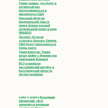
Трамп заявил, что будет в
четвёртый раз
баллотироваться в
президенты США
Опасный обгон на
федеральной трассе
перед близко едущей
легковушкой попал в кадр
[ВИДЕО]
Эксперт: Если не
«сделать больно» Европе,
СВО будет продолжаться
очень долго
Такер Карлсон: Трамп
начал войну с Ираном под
давлением Израиля
ВСУ атаковали
пассажирский автобус в
Белгородской области,
пятеро погибших
Свежие комментарии
sailor
к записи
Владимир
Овчинский: «Всё
закончится ядерным