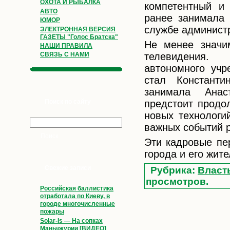
ОХОТА И РЫБАЛКА
компетентный и 
АВТО
ранее занимала
ЮМОР
службе админист
ЭЛЕКТРОННАЯ ВЕРСИЯ
ГАЗЕТЫ "Голос Братска"
Не менее значи
НАШИ ПРАВИЛА
телевидения.
СВЯЗЬ С НАМИ
автономного учр
стал Константи
занимала Анас
предстоит продо
Поиск по сайту
новых технологий
важных событий р
Эти кадровые пе
города и его жит
Свежие записи
Рубрика:
Власт
просмотров.
Российская баллистика
отработала по Киеву, в
городе многочисленные
пожары
Solar-Is — На сопках
Маньчжурии [ВИДЕО]