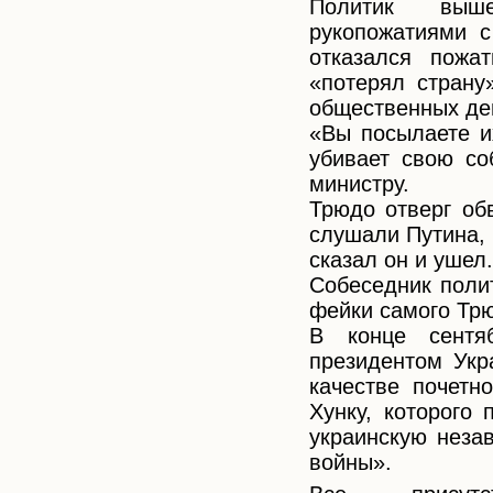
Политик выше
рукопожатиями с
отказался пожа
«потерял страну
общественных ден
«Вы посылаете и
убивает свою со
министру.
Трюдо отверг об
слушали Путина, 
сказал он и ушел.
Собеседник полит
фейки самого Трю
В конце сентяб
президентом Укр
качестве почетн
Хунку, которого 
украинскую неза
войны».