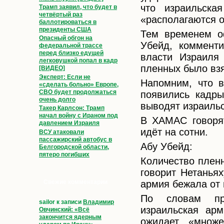
что израильска
Трамп заявил, что будет в
четвёртый раз
«располагаются 
баллотироваться в
президенты США
Тем временем о
Опасный обгон на
Убейд, комменти
федеральной трассе
перед близко едущей
власти Израиля 
легковушкой попал в кадр
пленных было взя
[ВИДЕО]
Эксперт: Если не
Напомним, что в
«сделать больно» Европе,
СВО будет продолжаться
появились кадр
очень долго
выводят израильс
Такер Карлсон: Трамп
начал войну с Ираном под
В ХАМАС говорят
давлением Израиля
идёт на сотни.
ВСУ атаковали
пассажирский автобус в
Абу Убейд:
Белгородской области,
пятеро погибших
Количество пленн
говорит Нетаньях
армия бежала от 
Свежие комментарии
По словам пре
sailor
к записи
Владимир
израильская арм
Овчинский: «Всё
закончится ядерным
ожидает «множе