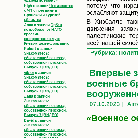
ударом по Ирану»
потому что изра
High
к записи
Что известно
о ЧП с поездами в
ослабляют защиту
Брянской и Курской
областях
В Хизбалле так
Anna
к записи
Орбан
движения заяви
потребовал от НАТО
пресечь
палестинские те
распространяемую
всей нашей силой
Киевом дезинформацию
Robert
к записи
Рубрика:
Полит
Знакомьтесь:
обнаглевший пешеход
собственной персоной.
Выпуск 3 [ВИДЕО]
Впервые з
viktor
к записи
Знакомьтесь:
военные бр
обнаглевший пешеход
собственной персоной.
вооружённ
Выпуск 3 [ВИДЕО]
Даня
к записи
Знакомьтесь:
07.10.2023 |
Авт
обнаглевший пешеход
собственной персоной.
Выпуск 3 [ВИДЕО]
«Военное о
David
к записи
Знакомьтесь:
обнаглевший пешеход
собственной персоной.