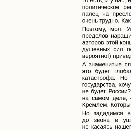
То есть, и у нас,
политическое р
палец на пресло
очень трудно. Ка
Поэтому, мол, У
пределов наращи
авторов этой кон
душевных сил пе
вероятно!) приве
А знаменитые с
это будет глоба
катастрофа. Но 
государства, хоч
не будет России?
на самом деле, 
Кремлем. Который
Но зададимся в
до звона в уш
не касаясь нашег