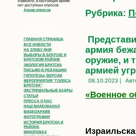
Извините, в настоящее время
нет доступных опросов.
Рубрика:
П
Архив опросов
Главное меню
Представи
ГЛАВНАЯ СТРАНИЦА
ВСЕ НОВОСТИ
армия бежа
НА ЗЛОБУ ДНЯ
ВЫБОРЫ В БРАТСКЕ И
оружие, и 
БРАТСКОМ РАЙОНЕ
ЭКОЛОГИЯ БРАТСКА
армией уг
ПИСЬМО В РЕДАКЦИЮ
ГИПОТЕЗЫ, ВЕРСИИ
08.10.2023 |
Авт
МЕРОПРИЯТИЯ "ГОЛОСА
БРАТСКА"
ЭКСТРЕМАЛЬНЫЕ КАДРЫ
«Военное о
СТАТЬИ
ПРЕССА О НАС
НАШ ВИДЕОКАНАЛ
ВИДЕОАРХИВ
ФОТОГРАФИИ
ИСТОРИЯ БРАТСКА И
РАЙОНА
Израильск
КИНОПОКАЗ