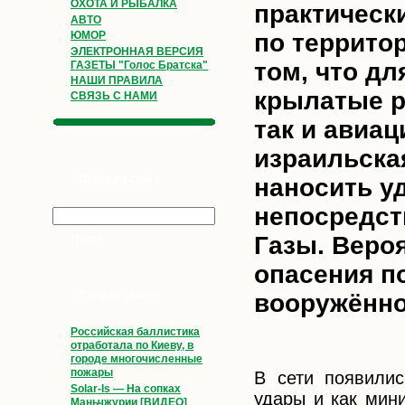
ОХОТА И РЫБАЛКА
практическ
АВТО
по территор
ЮМОР
ЭЛЕКТРОННАЯ ВЕРСИЯ
том, что дл
ГАЗЕТЫ "Голос Братска"
НАШИ ПРАВИЛА
крылатые р
СВЯЗЬ С НАМИ
так и авиа
израильска
Поиск по сайту
наносить у
непосредст
Газы. Веро
опасения п
вооружённо
Свежие записи
Российская баллистика
отработала по Киеву, в
городе многочисленные
пожары
В сети появили
Solar-Is — На сопках
удары и как мин
Маньчжурии [ВИДЕО]