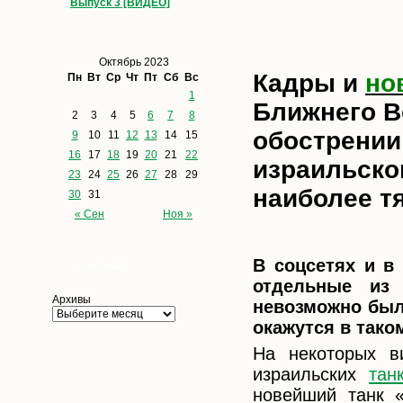
Выпуск 3 [ВИДЕО]
Октябрь 2023
Кадры и
но
Пн
Вт
Ср
Чт
Пт
Сб
Вс
1
Ближнего В
2
3
4
5
6
7
8
обострении
9
10
11
12
13
14
15
16
17
18
19
20
21
22
израильско
23
24
25
26
27
28
29
наиболее т
30
31
« Сен
Ноя »
В соцсетях и в
Архивы
отдельные из 
Архивы
невозможно был
окажутся в тако
На некоторых в
израильских
тан
новейший танк «