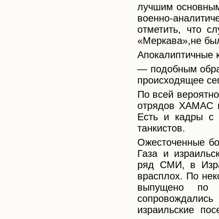
лучшим основным
военно-аналитич
отметить, что с
«Меркава»,не был
Апокалиптичные к
— подобным обра
происходящее се
По всей вероятно
отрядов ХАМАС и
Есть и кадры с 
танкистов.
Ожесточенные бо
Газа и израильс
ряд СМИ, в Изр
врасплох. По не
выпущено по 
сопровождалис
израильские по