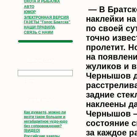
ОХОТА И РЫБАЛКА
АВТО
— В Братск
ЮМОР
наклейки на
ЭЛЕКТРОННАЯ ВЕРСИЯ
ГАЗЕТЫ "Голос Братска"
по своей су
НАШИ ПРАВИЛА
СВЯЗЬ С НАМИ
точно извес
пролетит. Н
на появлени
Поиск по сайту
жуликов и в
Чернышов д
расстрелив
задние стек
Свежие записи
наклеены д
Чернышов —
Как думаете, можно ли
везти такое большое и
состояние с
негабаритное чудо-юдо
без сопровождения?
за каждое р
[ВИДЕО]
Российские хакеры