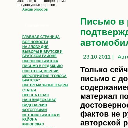
Извините, в настоящее время
нет доступных опросов.
Архив опросов
Письмо в 
Главное меню
подтверж
ГЛАВНАЯ СТРАНИЦА
автомобил
ВСЕ НОВОСТИ
НА ЗЛОБУ ДНЯ
ВЫБОРЫ В БРАТСКЕ И
23.10.2011 |
Авт
БРАТСКОМ РАЙОНЕ
ЭКОЛОГИЯ БРАТСКА
ПИСЬМО В РЕДАКЦИЮ
Только сейч
ГИПОТЕЗЫ, ВЕРСИИ
МЕРОПРИЯТИЯ "ГОЛОСА
письмо с д
БРАТСКА"
содержание
ЭКСТРЕМАЛЬНЫЕ КАДРЫ
СТАТЬИ
материал п
ПРЕССА О НАС
НАШ ВИДЕОКАНАЛ
достоверно
ВИДЕОАРХИВ
ФОТОГРАФИИ
фактов не 
ИСТОРИЯ БРАТСКА И
РАЙОНА
авторской р
КИНОПОКАЗ