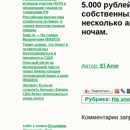
5.000 рубле
вскрыли участие НАТО в
организации ударов по
собственных
территории РФ
Российская баллистика
несколько 
отработала по Киеву, в
городе многочисленные
ночам.
пожары
Solar-Is — На сопках
Маньчжурии [ВИДЕО]
Трамп заявил, что будет в
четвёртый раз
баллотироваться в
президенты США
Опасный обгон на
Автор:
El Anie
федеральной трассе
перед близко едущей
легковушкой попал в кадр
[ВИДЕО]
Эксперт: Если не
«сделать больно» Европе,
Поделиться…
СВО будет продолжаться
Рубрика:
На зло
очень долго
Свежие комментарии
Комментарии зап
sailor
к записи
Владимир