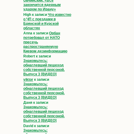
Овчинский: «Всё
закончится ядерным
ударом по Ирану»
High
к записи
Что известно
о ЧП с поездами в
Брянской и Курской
областях
Anna
к записи
Орбан
потребовал от НАТО
пресечь
распространяемую
Киевом дезинформацию
Robert
к записи
Знакомьтесь:
обнаглевший пешеход
собственной персоной.
Выпуск 3 [ВИДЕО]
viktor
к записи
Знакомьтесь:
обнаглевший пешеход
собственной персоной.
Выпуск 3 [ВИДЕО]
Даня
к записи
Знакомьтесь:
обнаглевший пешеход
собственной персоной.
Выпуск 3 [ВИДЕО]
David
к записи
Знакомьтесь: