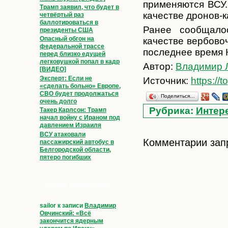
применяются ВСУ.
Трамп заявил, что будет в
качестве дронов-к
четвёртый раз
баллотироваться в
Ранее сообщалос
президенты США
Опасный обгон на
качестве вербово
федеральной трассе
последнее время 
перед близко едущей
легковушкой попал в кадр
Автор:
Владимир 
[ВИДЕО]
Эксперт: Если не
Источник:
https://t
«сделать больно» Европе,
СВО будет продолжаться
Поделиться…
очень долго
Рубрика:
Интер
Такер Карлсон: Трамп
начал войну с Ираном под
давлением Израиля
ВСУ атаковали
Комментарии зап
пассажирский автобус в
Белгородской области,
пятеро погибших
Свежие комментарии
sailor
к записи
Владимир
Овчинский: «Всё
закончится ядерным