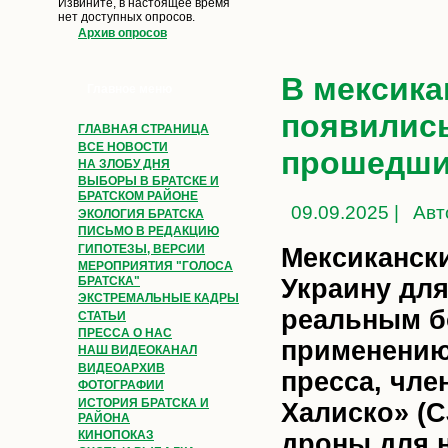
Извините, в настоящее время
нет доступных опросов.
Архив опросов
В мексика
Главное меню
появилис
ГЛАВНАЯ СТРАНИЦА
ВСЕ НОВОСТИ
прошедши
НА ЗЛОБУ ДНЯ
ВЫБОРЫ В БРАТСКЕ И
БРАТСКОМ РАЙОНЕ
09.09.2025 |
Авт
ЭКОЛОГИЯ БРАТСКА
ПИСЬМО В РЕДАКЦИЮ
ГИПОТЕЗЫ, ВЕРСИИ
Мексиканск
МЕРОПРИЯТИЯ "ГОЛОСА
Украину для
БРАТСКА"
ЭКСТРЕМАЛЬНЫЕ КАДРЫ
реальным б
СТАТЬИ
ПРЕССА О НАС
применению
НАШ ВИДЕОКАНАЛ
ВИДЕОАРХИВ
пресса, чле
ФОТОГРАФИИ
ИСТОРИЯ БРАТСКА И
Халиско» (C
РАЙОНА
КИНОПОКАЗ
дроны
для н