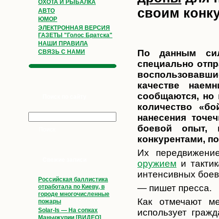
ОХОТА И РЫБАЛКА
своим конк
АВТО
ЮМОР
ЭЛЕКТРОННАЯ ВЕРСИЯ
ГАЗЕТЫ "Голос Братска"
НАШИ ПРАВИЛА
По данным сил
СВЯЗЬ С НАМИ
специально отпр
воспользовавши
качестве наем
сообщаются, но 
Поиск по сайту
количество «б
нанесения точе
боевой опыт,
конкурентами, п
Их передвижение
Свежие записи
оружием
и тактик
интенсивных боев
Российская баллистика
— пишет пресса.
отработала по Киеву, в
городе многочисленные
Как отмечают м
пожары
Solar-Is — На сопках
использует граж
Маньчжурии [ВИДЕО]