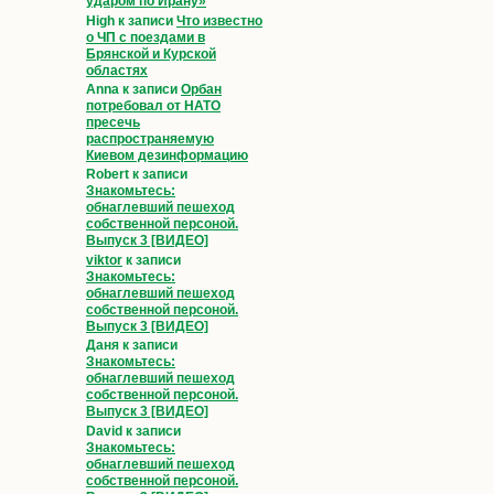
ударом по Ирану»
High
к записи
Что известно
о ЧП с поездами в
Брянской и Курской
областях
Anna
к записи
Орбан
потребовал от НАТО
пресечь
распространяемую
Киевом дезинформацию
Robert
к записи
Знакомьтесь:
обнаглевший пешеход
собственной персоной.
Выпуск 3 [ВИДЕО]
viktor
к записи
Знакомьтесь:
обнаглевший пешеход
собственной персоной.
Выпуск 3 [ВИДЕО]
Даня
к записи
Знакомьтесь:
обнаглевший пешеход
собственной персоной.
Выпуск 3 [ВИДЕО]
David
к записи
Знакомьтесь:
обнаглевший пешеход
собственной персоной.