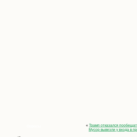
«
Трамп отказался пообещат
Опросы
Мусор вывезли у входа в п