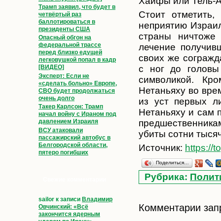
Хайфы или Тель-А
Трамп заявил, что будет в
Стоит отметить,
четвёртый раз
баллотироваться в
неприятию Израил
президенты США
страны ничтоже
Опасный обгон на
федеральной трассе
лечение получив
перед близко едущей
своих же согражд
легковушкой попал в кадр
с ног до головы
[ВИДЕО]
Эксперт: Если не
символикой. Кро
«сделать больно» Европе,
Нетаньяху во врем
СВО будет продолжаться
очень долго
из уст первых л
Такер Карлсон: Трамп
Нетаньяху и сам 
начал войну с Ираном под
предшественника
давлением Израиля
ВСУ атаковали
убиты сотни тысяч
пассажирский автобус в
Белгородской области,
Источник:
https://t
пятеро погибших
Поделиться…
Рубрика:
Полит
Свежие комментарии
sailor
к записи
Владимир
Комментарии зап
Овчинский: «Всё
закончится ядерным