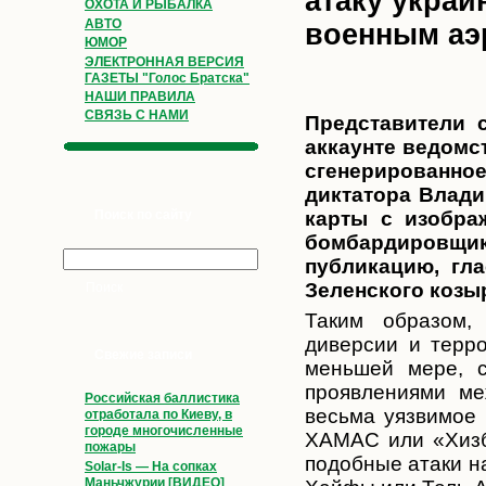
атаку укра
ОХОТА И РЫБАЛКА
АВТО
военным аэ
ЮМОР
ЭЛЕКТРОННАЯ ВЕРСИЯ
ГАЗЕТЫ "Голос Братска"
НАШИ ПРАВИЛА
СВЯЗЬ С НАМИ
Представители 
аккаунте ведомс
сгенерирован
диктатора Влади
Поиск по сайту
карты с изобра
бомбардировщик
публикацию, гла
Зеленского козыр
Таким образом,
диверсии и терро
Свежие записи
меньшей мере, с
проявлениями ме
Российская баллистика
весьма уязвимое 
отработала по Киеву, в
городе многочисленные
ХАМАС или «Хизб
пожары
подобные атаки н
Solar-Is — На сопках
Маньчжурии [ВИДЕО]