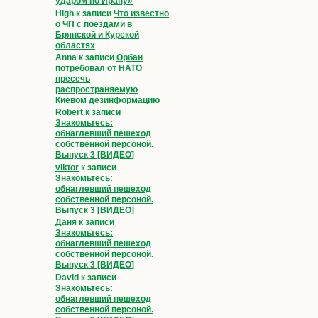
ударом по Ирану»
High
к записи
Что известно
о ЧП с поездами в
Брянской и Курской
областях
Anna
к записи
Орбан
потребовал от НАТО
пресечь
распространяемую
Киевом дезинформацию
Robert
к записи
Знакомьтесь:
обнаглевший пешеход
собственной персоной.
Выпуск 3 [ВИДЕО]
viktor
к записи
Знакомьтесь:
обнаглевший пешеход
собственной персоной.
Выпуск 3 [ВИДЕО]
Даня
к записи
Знакомьтесь:
обнаглевший пешеход
собственной персоной.
Выпуск 3 [ВИДЕО]
David
к записи
Знакомьтесь:
обнаглевший пешеход
собственной персоной.