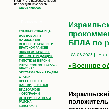
Извините, в настоящее время
нет доступных опросов.
Архив опросов
Главное меню
Израильс
прокоммен
ГЛАВНАЯ СТРАНИЦА
ВСЕ НОВОСТИ
НА ЗЛОБУ ДНЯ
БПЛА по 
ВЫБОРЫ В БРАТСКЕ И
БРАТСКОМ РАЙОНЕ
ЭКОЛОГИЯ БРАТСКА
03.06.2025 |
Авто
ПИСЬМО В РЕДАКЦИЮ
ГИПОТЕЗЫ, ВЕРСИИ
«Военное о
МЕРОПРИЯТИЯ "ГОЛОСА
БРАТСКА"
ЭКСТРЕМАЛЬНЫЕ КАДРЫ
СТАТЬИ
ПРЕССА О НАС
НАШ ВИДЕОКАНАЛ
ВИДЕОАРХИВ
Израильски
ФОТОГРАФИИ
ИСТОРИЯ БРАТСКА И
положитель
РАЙОНА
КИНОПОКАЗ