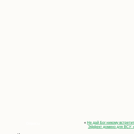
«
Не дай Бог никому встрет
Опросы
Эффект домино для ВСУ: н