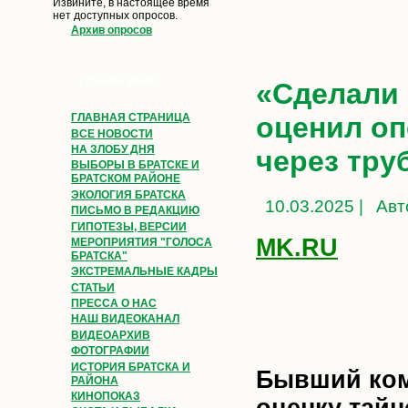
Извините, в настоящее время
нет доступных опросов.
Архив опросов
Главное меню
«Сделали 
оценил оп
ГЛАВНАЯ СТРАНИЦА
ВСЕ НОВОСТИ
НА ЗЛОБУ ДНЯ
через тру
ВЫБОРЫ В БРАТСКЕ И
БРАТСКОМ РАЙОНЕ
ЭКОЛОГИЯ БРАТСКА
10.03.2025 |
Авт
ПИСЬМО В РЕДАКЦИЮ
ГИПОТЕЗЫ, ВЕРСИИ
MK.RU
МЕРОПРИЯТИЯ "ГОЛОСА
БРАТСКА"
ЭКСТРЕМАЛЬНЫЕ КАДРЫ
СТАТЬИ
ПРЕССА О НАС
НАШ ВИДЕОКАНАЛ
ВИДЕОАРХИВ
ФОТОГРАФИИ
ИСТОРИЯ БРАТСКА И
Бывший ком
РАЙОНА
КИНОПОКАЗ
оценку тайн