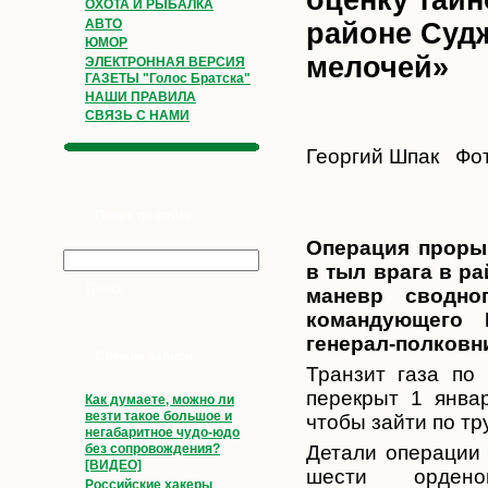
ОХОТА И РЫБАЛКА
АВТО
районе Суд
ЮМОР
мелочей»
ЭЛЕКТРОННАЯ ВЕРСИЯ
ГАЗЕТЫ "Голос Братска"
НАШИ ПРАВИЛА
СВЯЗЬ С НАМИ
Георгий Шпак
Фот
Поиск по сайту
Операция прорыв
в тыл врага в р
маневр сводн
командующего В
генерал-полковни
Свежие записи
Транзит газа по
перекрыт 1 янва
Как думаете, можно ли
везти такое большое и
чтобы зайти по тр
негабаритное чудо-юдо
Детали операции 
без сопровождения?
[ВИДЕО]
шести ордено
Российские хакеры