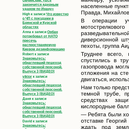
Овчинский: «Всё
закончится ядерным
населенные пункт
ударом по Ирану»
Правда, Михайлов
High
к записи
Что известно
о ЧП с поездами в
В операции у
Брянской и Курской
мотострелков
областях
Anna
к записи
Орбан
разведывательн
потребовал от НАТО
диверсионной шт
пресечь
пехоты, группа Аи
распространяемую
Киевом дезинформацию
Труднее всего,
Robert
к записи
Знакомьтесь:
спустились в тру
обнаглевший пешеход
газопровода могл
собственной персоной.
Выпуск 3 [ВИДЕО]
отложения на сте
viktor
к записи
двигаться, испол
Знакомьтесь:
обнаглевший пешеход
Нам только предст
собственной персоной.
темной трубе, п
Выпуск 3 [ВИДЕО]
Даня
к записи
средствах защ
Знакомьтесь:
кислородные балл
обнаглевший пешеход
собственной персоной.
— Ребята были хо
Выпуск 3 [ВИДЕО]
отставке Георгий
David
к записи
Знакомьтесь:
ждать под земл