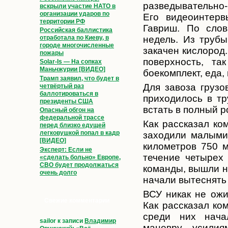
разведывательно-
вскрыли участие НАТО в
организации ударов по
Его видеоинтерв
территории РФ
Гавриш. По слов
Российская баллистика
недель. Из трубы
отработала по Киеву, в
городе многочисленные
закачен кислород
пожары
поверхность, та
Solar-Is — На сопках
Маньчжурии [ВИДЕО]
боекомплект, еда,
Трамп заявил, что будет в
Для завоза грузо
четвёртый раз
баллотироваться в
приходилось в тр
президенты США
встать в полный р
Опасный обгон на
федеральной трассе
Как рассказал ко
перед близко едущей
легковушкой попал в кадр
заходили малыми
[ВИДЕО]
километров 750 м
Эксперт: Если не
течение четырех 
«сделать больно» Европе,
СВО будет продолжаться
команды, вышли н
очень долго
начали вытеснять
ВСУ никак не ожи
Свежие комментарии
Как рассказал ко
среди них начал
sailor
к записи
Владимир
маневру, усили