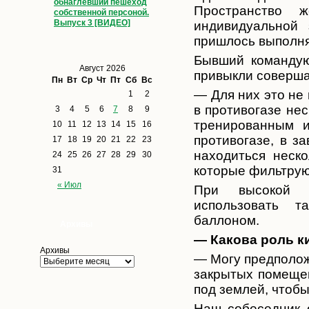
обнаглевший пешеход
Пространство ж
собственной персоной.
Выпуск 3 [ВИДЕО]
индивидуальной
пришлось выполня
Бывший командую
Август 2026
привыкли соверша
Пн
Вт
Ср
Чт
Пт
Сб
Вс
— Для них это не
1
2
в противогазе нес
3
4
5
6
7
8
9
тренированным 
10
11
12
13
14
15
16
противогазе, в з
17
18
19
20
21
22
23
находиться неско
24
25
26
27
28
29
30
которые фильтруют
31
« Июл
При высокой к
использовать т
баллоном.
Архивы
— Какова роль 
Архивы
— Могу предположи
закрытых помещен
под землей, чтобы
Наш собеседник о