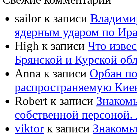
sailor
к записи
Владимир
ядерным ударом по Ир
High
к записи
Что извес
Брянской и Курской об
Anna
к записи
Орбан по
распространяемую Кие
Robert
к записи
Знакомь
собственной персоной
viktor
к записи
Знакомь