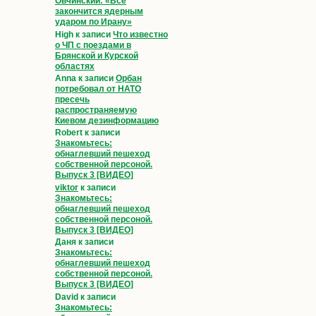
Овчинский: «Всё
закончится ядерным
ударом по Ирану»
High
к записи
Что известно
о ЧП с поездами в
Брянской и Курской
областях
Anna
к записи
Орбан
потребовал от НАТО
пресечь
распространяемую
Киевом дезинформацию
Robert
к записи
Знакомьтесь:
обнаглевший пешеход
собственной персоной.
Выпуск 3 [ВИДЕО]
viktor
к записи
Знакомьтесь:
обнаглевший пешеход
собственной персоной.
Выпуск 3 [ВИДЕО]
Даня
к записи
Знакомьтесь:
обнаглевший пешеход
собственной персоной.
Выпуск 3 [ВИДЕО]
David
к записи
Знакомьтесь: