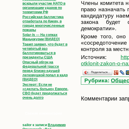
Члены комитета н
вскрыли участие НАТО в
организации ударов по
право назначать 
территории РФ
кандидатуру наем
Российская баллистика
закона будет о
отработала по Киеву, в
городе многочисленные
демократии».
пожары
Solar-Is — На сопках
Кроме того, оно
Маньчжурии [ВИДЕО]
«сосредоточение
Трамп заявил, что будет в
контроля за мест
четвёртый раз
баллотироваться в
Источник:
htt
президенты США
Опасный обгон на
otklonit-zakon-o-n
федеральной трассе
перед близко едущей
Поделиться…
легковушкой попал в кадр
Рубрика:
Общес
[ВИДЕО]
Эксперт: Если не
«сделать больно» Европе,
СВО будет продолжаться
Комментарии зап
очень долго
Свежие комментарии
sailor
к записи
Владимир