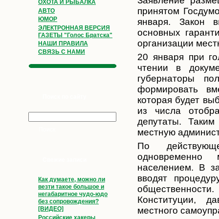
Заявление разме
ОХОТА И РЫБАЛКА
принятом Госдум
АВТО
ЮМОР
января. Закон 
ЭЛЕКТРОННАЯ ВЕРСИЯ
основных гарант
ГАЗЕТЫ "Голос Братска"
организации мест
НАШИ ПРАВИЛА
СВЯЗЬ С НАМИ
20 января при го
чтении в докум
губернаторы по
формировать вм
Поиск по сайту
которая будет вы
из числа отобра
депутаты. Таким
местную админис
По действующе
одновременно 
Свежие записи
населением. В за
вводят процедур
Как думаете, можно ли
везти такое большое и
общественности. 
негабаритное чудо-юдо
Конституции, да
без сопровождения?
местного самоупр
[ВИДЕО]
Российские хакеры