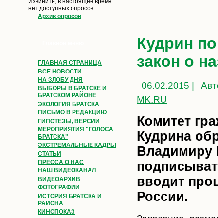
Извините, в настоящее время
нет доступных опросов.
Архив опросов
Кудрин по
Главное меню
закон о н
ГЛАВНАЯ СТРАНИЦА
ВСЕ НОВОСТИ
НА ЗЛОБУ ДНЯ
06.02.2015 |
Авт
ВЫБОРЫ В БРАТСКЕ И
БРАТСКОМ РАЙОНЕ
МK.RU
ЭКОЛОГИЯ БРАТСКА
ПИСЬМО В РЕДАКЦИЮ
Комитет гра
ГИПОТЕЗЫ, ВЕРСИИ
МЕРОПРИЯТИЯ "ГОЛОСА
Кудрина обр
БРАТСКА"
ЭКСТРЕМАЛЬНЫЕ КАДРЫ
Владимиру 
СТАТЬИ
ПРЕССА О НАС
подписыват
НАШ ВИДЕОКАНАЛ
вводит про
ВИДЕОАРХИВ
ФОТОГРАФИИ
России.
ИСТОРИЯ БРАТСКА И
РАЙОНА
КИНОПОКАЗ