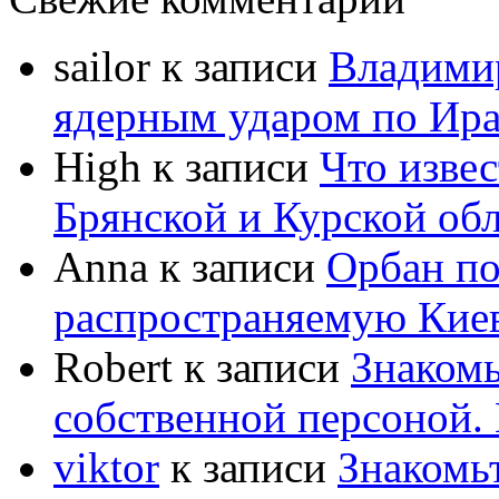
sailor
к записи
Владимир
ядерным ударом по Ир
High
к записи
Что извес
Брянской и Курской об
Anna
к записи
Орбан по
распространяемую Кие
Robert
к записи
Знакомь
собственной персоной
viktor
к записи
Знакомь