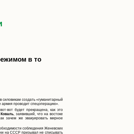
и
режимом в то
в силовикам создать «гуманитарный
де армия проводит спецоперацию».
вот-вот будет прекращена, как это
 Коваль
, заявивший, что на востоке
так зачем же эвакуировать мирное
еобходимости соблюдения Женевских
нии на СССР призывал не списывать