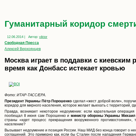
Гуманитарный коридор смерт
12.06.2014 |
Автор:
viktor
Свободная Пресса
Алексей Верхоянцев
Москва играет в поддавки с киевским 
время как Донбасс истекает кровью
Фото: ИТАР-ТАСС/EPA.
Президент Украины Пётр Порошенко
сделал «жест доброй воли», поручи
коридор для мирного населения, которое желает выехать с территорий, г
Правда, возникает некоторое недоумение: если карательная операция 
пообещал 8 июня сам Порошенко и
министр обороны Украины Михаил
страны «идет процесс прекращения вооруженного противостояния», 
население?
Вызывает недоумение и позиция России. Наш МИД без конца говорит о н
соглашений. Это примерно как, если бы Сталин после нападения Герма