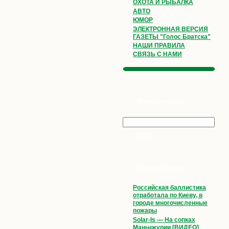
ОХОТА И РЫБАЛКА
АВТО
ЮМОР
ЭЛЕКТРОННАЯ ВЕРСИЯ
ГАЗЕТЫ "Голос Братска"
НАШИ ПРАВИЛА
СВЯЗЬ С НАМИ
Поиск по сайту
Свежие записи
Российская баллистика
отработала по Киеву, в
городе многочисленные
пожары
Solar-Is — На сопках
Маньчжурии [ВИДЕО]