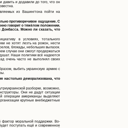
 давить и додавили до того, что он
звестна.
равляемых из Вашингтона пойти на
льно противоречивое ощущение. С
нно говорит о тяжёлом положении.
 Донбасса. Можно ли сказать, что
циативу в условиях, тотального
ики не хотят лезть на рожон, нести
елов, блокады, небольших вылазок.
ем случае они смогут продержаться
адушат. Наши политики всё надеются
пад очень часто не выполнял своих
бразом, выбить украинскую армию с
ры.
ия настолько деморализована, что
утриукраинской разборке, возможно,
нструкторы. Они не дадут ситуации
ной операции американцы выделяют
 организации крупные внебюджетные
 фактор моральной поддержки. Во-
 будет поступать ещё и современное