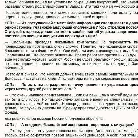
только Горбачёв пошёл на уступки по сокращению вооружений, его начали
развалил страну под аплодисменты Запада. Эта тактика нам уже хорошо и
Поэтому единственное, что может заставить киевских политиков, уп
переговоры и уступки, проявление силы с нашей стороны.
«СП»: — Из поступающей с мест боёв информации складывается дово
одной стороны главнокомандующий ополченцев Игорь Стрелков постоя
С другой стороны, довольно много сообщений об успехах защитников
постепенно военная инициатива переходит к ним?
— Ополченцы проводят локальные контратаки. Но перехватить ини
превосходства противника очень сложно. Понятно, что украинские силов
большие потери в ближнем бою. Они избрали изматывающую тактику обстр
Ополченцы на Юго-Востоке обложены. Время работает против них. В лучш
ещё несколько месяцев. Если от России не будет реальной помощи, их з
на прекращение операции, но, по-моему, это иллюзорные надежды. За
обещаний.
Поэтому я считаю, что Россия должна вмешаться самым решительным о
Донбасса, наступать на Киев. И только тогда начнутся серьёзные перегово
«СП»: — То есть вы не разделяете точку зрения, что украинская арм
через месяц-другой развалится сама?
— Это очень наивное представление. Если бы речь шла о чистой воды вн
так бы и случилось. Но там действую западные военные специалисты, и
«рассосаться» самой по себе. Непосредственно на ведение каратель
деньги. Не случайно дважды на Украину приезжал директор ЦРУ. У этой
фонды.
Без решительной помощи России ополченцы обречены.
«СП»: — А введение бесполётной зоны может переломить ситуацию?
— Это существенно улучшит шансы ополченцев. Во-первых, это мощный
вторых, резко сократятся потери защитников Донбасса. А если при этом