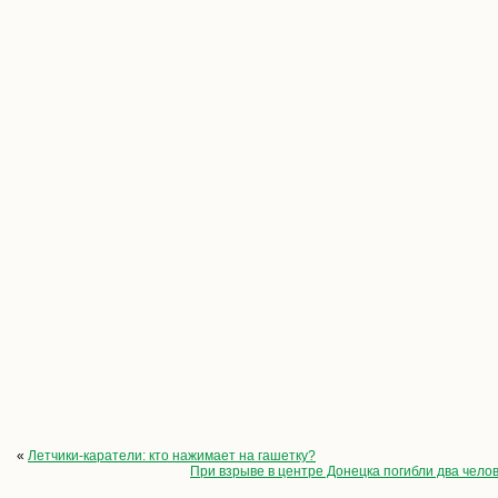
«
Летчики-каратели: кто нажимает на гашетку?
При взрыве в центре Донецка погибли два чело