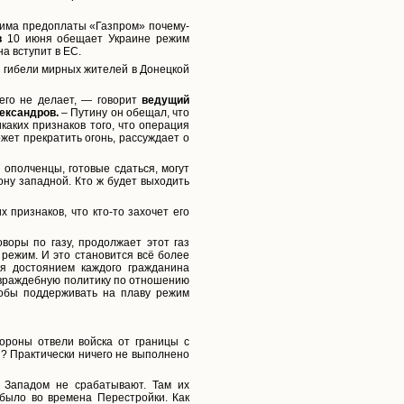
ежима предоплаты «Газпром» почему-
в
10 июня обещает Украине режим
а вступит в ЕС.
 гибели мирных жителей в Донецкой
его не делает, — говорит
ведущий
ександров.
– Путину он обещал, что
аких признаков того, что операция
жет прекратить огонь, рассуждает о
ополченцы, готовые сдаться, могут
ону западной. Кто ж будет выходить
признаков, что кто-то захочет его
воры по газу, продолжает этот газ
 режим. И это становится всё более
ся достоянием каждого гражданина
 враждебную политику по отношению
тобы поддерживать на плаву режим
ороны отвели войска от границы с
ы? Практически ничего не выполнено
с Западом не срабатывают. Там их
 было во времена Перестройки. Как