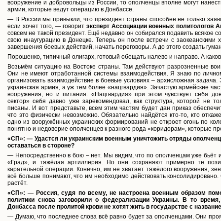
вооружение и добровольцы из России, то ополченцы вполне могут нанест
армии, которые ведут операцию в Донбассе.
— В России мы привыкли, что президент страны способен не только заяв
если хочет того, — говорит
эксперт Ассоциации военных политологов А
совсем не такой президент. Ещё недавно он собирался подавить всякое с
свою инаугурацию в Донецке. Теперь он после встречи с заокеанскими 
завершения боевых действий, начать переговоры. А до этого создать гума
Порошенко, типичный олигарх, готовый обещать налево и направо. А како
Возьмём ситуацию на Востоке страны. Там действуют разрозненные вои
Они не имеют отработанной системы взаимодействия. Я знаю по лично
организовать взаимодействие в боевые условиях – архисложная задача. 
украинская армия, а уж тем более «нацгвардия». Зачастую армейские час
вооружения, но и питания. «Нацгвардия» при этом чувствует себя до
сектор» себя давно уже зарекомендовал, как структура, которой не т
писаны. И вот представьте, всем этим частям будет дан приказ обеспеч
что это физически невозможно. Обязательно найдётся кто-то, кто откаже
одно из вооружённых украинских формирований не откроет огонь по ко
понятно и недоверие ополченцев к разного рода «коридорам», которые пре
«СП»: — Удастся ли украинским военным уничтожить отряды ополченц
оставаться в стороне?
— Непосредственно в бою – нет. Мы видим, что по ополченцам уже бьёт и
«Град», и тяжёлая артиллерия. Но они сохраняют примерно те пози
карательной операции. Конечно, им не хватает тяжёлого вооружения, зен
всё больше понимают, что им необходимо действовать консолидировано. 
растёт.
«СП»: — Россия, судя по всему, не настроена военным образом пом
политики снова заговорили о федерализации Украины. В то время
Донбасса после пролитой крови не хотят жить в государстве с названи
— Думаю, что последнее слова всё равно будет за ополченцами. Они про