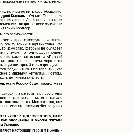
и поражение тем частям украинской
ить, но и выполнить своё обещание,
ндрей Кошкин.
– Однако Порошенко
опротивление в Донбассе и провести
хозяевами говорит о необходимости
нитарный коридор.
вы его возможности?
нские и просто вооружённые части.
му опыту войны в Афганистане, что
Это искусство, которым не обладает
ти не имеют не только достаточного
вольно самостоятельно, а «Правый
олько закон, но и нормы морали не
ить «гуманитарный коридор». Думаю,
тся подчиниться. Нет гарантии, что
лонне с мирными жителями. Поэтому
длагает киевская власть.
ев, если Россия будет продолжать
 авиация, и системы залпового огня
ции, что и месяц назад в начале
итного комплекса. Мне кажется, они
Опыт боевого взаимодействия у них
огать ЛНР и ДНР. Мало того, наши
, как ополченцы и многие жители
ем Украина.
являют настоящий героизм в боевых