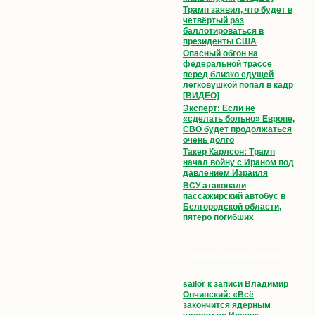
Трамп заявил, что будет в
четвёртый раз
баллотироваться в
президенты США
Опасный обгон на
федеральной трассе
перед близко едущей
легковушкой попал в кадр
[ВИДЕО]
Эксперт: Если не
«сделать больно» Европе,
СВО будет продолжаться
очень долго
Такер Карлсон: Трамп
начал войну с Ираном под
давлением Израиля
ВСУ атаковали
пассажирский автобус в
Белгородской области,
пятеро погибших
Свежие комментарии
sailor
к записи
Владимир
Овчинский: «Всё
закончится ядерным