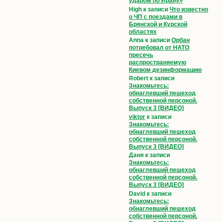
ударом по Ирану»
High
к записи
Что известно
о ЧП с поездами в
Брянской и Курской
областях
Anna
к записи
Орбан
потребовал от НАТО
пресечь
распространяемую
Киевом дезинформацию
Robert
к записи
Знакомьтесь:
обнаглевший пешеход
собственной персоной.
Выпуск 3 [ВИДЕО]
viktor
к записи
Знакомьтесь:
обнаглевший пешеход
собственной персоной.
Выпуск 3 [ВИДЕО]
Даня
к записи
Знакомьтесь:
обнаглевший пешеход
собственной персоной.
Выпуск 3 [ВИДЕО]
David
к записи
Знакомьтесь:
обнаглевший пешеход
собственной персоной.