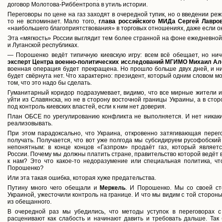
договор Молотова-Риббентропа в утиль истории.
Переговоры по цене на газ заходят в очередной тупик, но о введении р
то не вспоминает. Мало того,
глава российского МИДа Сергей Лавро
«наибольшего благоприятствования» в торговых отношениях, даже если он
Эта «мягкость» России выглядит тем более странной на фоне ежедневной
и Луганской республиках.
— Порошенко ведёт типичную киевскую игру: всем всё обещает, но нич
эксперт Центра военно-политических исследований МГИМО Михаил Ал
военная операция будет прекращена. Но прошло больше двух дней, и ник
будет свёрнута нет. Что характерно: президент, который одним словом мо
том, что это надо бы сделать.
Гуманитарный коридор подразумевает, видимо, что все мирные жители и 
уйти из Славянска, но не в сторону восточной границы Украины, а в стор
под контроль киевских властей, если к ним нет доверия.
План ОБСЕ по урегулированию конфликта не выполняется. И нет никаких 
реализовывать.
При этом парадоксально, что Украина, откровенно затягивающая перего
получать. Получается, что вот уже полгода мы субсидируем русофобский
непонятным: в конце концов «Газпром» продаёт газ, который являет
России. Почему мы должны платить стране, правительство которой ведёт
к нам? Это что какое-то недоразумение или специальная политика, ч
Порошенко?
Или эта такая ошибка, которая хуже предательства.
Путину много чего обещали и
Меркель
. И Порошенко. Мы со своей ст
Украиной, ужесточили контроль на границе. И что мы видим с той сторон
из обещанного.
В очередной раз мы убедились, что методы уступок в переговорах 
расценивают как слабость и начинают давить и требовать дальше. Так