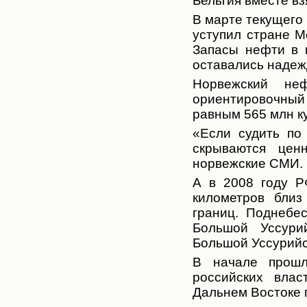
Бельгия вместе вз
В марте текущего 
уступил стране М
Запасы нефти в 
оставались надеж
Норвежский неф
ориентировочны
равным 565 млн к
«Если судить по
скрываются цен
норвежские СМИ.
А в 2008 году Р
километров близ
границ. Поднебе
Большой Уссури
Большой Уссурий
В начале прошл
российских вла
Дальнем Востоке п