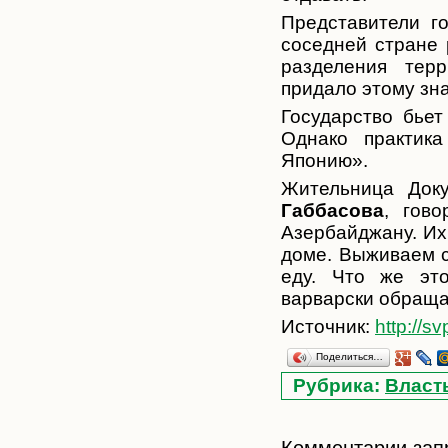
Представители г
соседней стране 
разделения тер
придало этому зн
Государство бьет
Однако практика
Японию».
Жительница Доку
Габбасова
, гов
Азербайджану. Их
доме. Выживаем с
еду. Что же эт
варварски обраща
Источник:
http://s
Поделиться…
Рубрика:
Власт