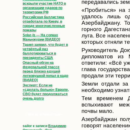
передавались зем
вскрыли участие НАТО в
организации ударов по
«Пробиться» на 
территории РФ
удалось лишь од
Российская баллистика
отработала по Киеву, в
Азербайджану. То
городе многочисленные
горного Дагестан
пожары
луга. Все населен
Solar-Is — На сопках
Маньчжурии [ВИДЕО]
которых отняли те
Трамп заявил, что будет в
четвёртый раз
Руководитель До
баллотироваться в
дипломатов из 
президенты США
ответили: «Всё у
Опасный обгон на
федеральной трассе
глава государства
перед близко едущей
продали эти терр
легковушкой попал в кадр
[ВИДЕО]
Земли отдали за
Эксперт: Если не
необходимо узнат
«сделать больно» Европе,
СВО будет продолжаться
Тем временем Д
очень долго
вспыхивают меж
почвы мало.
Свежие комментарии
Азербайджан полу
говорят населению
sailor
к записи
Владимир