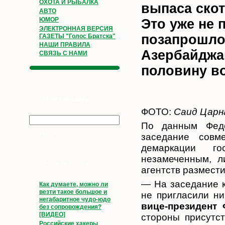
ОХОТА И РЫБАЛКА
выпаса скот
АВТО
ЮМОР
Это уже не 
ЭЛЕКТРОННАЯ ВЕРСИЯ
позапрошло
ГАЗЕТЫ "Голос Братска"
НАШИ ПРАВИЛА
Азербайджан
СВЯЗЬ С НАМИ
половину в
Поиск по сайту
ФОТО:
Саид Царн
По данным Феде
заседание совме
демаркации го
незамеченным, л
Свежие записи
агентств размести
— На заседание к
Как думаете, можно ли
везти такое большое и
не пригласили ни
негабаритное чудо-юдо
вице-президент
без сопровождения?
[ВИДЕО]
стороны присутст
Российские хакеры