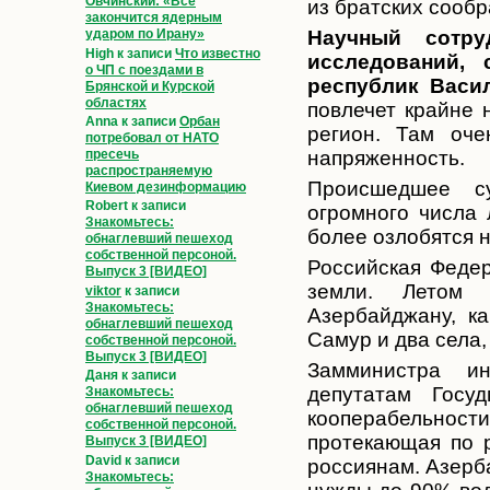
Овчинский: «Всё
из братских сообр
закончится ядерным
ударом по Ирану»
Научный сотруд
High
к записи
Что известно
исследований, 
о ЧП с поездами в
республик Васи
Брянской и Курской
областях
повлечет крайне 
Anna
к записи
Орбан
регион. Там оч
потребовал от НАТО
пресечь
напряженность.
распространяемую
Происшедшее су
Киевом дезинформацию
Robert
к записи
огромного числа 
Знакомьтесь:
более озлобятся 
обнаглевший пешеход
собственной персоной.
Российская Федер
Выпуск 3 [ВИДЕО]
земли. Летом 
viktor
к записи
Знакомьтесь:
Азербайджану, к
обнаглевший пешеход
Самур и два села,
собственной персоной.
Выпуск 3 [ВИДЕО]
Замминистра и
Даня
к записи
депутатам Госу
Знакомьтесь:
обнаглевший пешеход
кооперабельности
собственной персоной.
протекающая по 
Выпуск 3 [ВИДЕО]
David
к записи
россиянам. Азерб
Знакомьтесь: