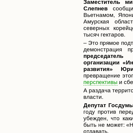
Заместитель ми
Слепнев
сообщил
Вьетнамом, Япон
Амурская облас
северных корейц
тысяч гектаров.
– Это прямое подт
демонстрация п
председатель
организации «Ин
развития» Юр
превращение этог
перспективы
и сбе
А раздача террито
власти.
Депутат Госдум
году против пере
убежден, что как
быть не может: «
отдавать.