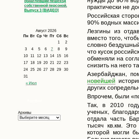
нужды до 90% во
обнаглевший пешеход
собственной персоной.
практически не до
Выпуск 3 [ВИДЕО]
Российская сторо
90% водных масси
Лезгины из отда
Август 2026
Пн
Вт
Ср
Чт
Пт
Сб
Вс
вместо того, чтоб
1
2
словно бездушный 
3
4
5
6
7
8
9
что кусок россий
10
11
12
13
14
15
16
обменяли на согл
17
18
19
20
21
22
23
снизить на него т
24
25
26
27
28
29
30
Азербайджан, по
31
новейшей
истории
« Июл
других сопредельн
Впрочем, были «п
Архивы
Так, в 2010 год
ученых, благода
Архивы
отдала часть Ба
тысяч кв.км. Эт
которой могли б