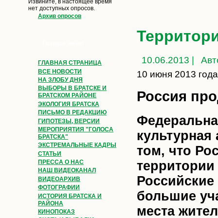
Извините, в настоящее время
нет доступных опросов.
Архив опросов
Территор
Главное меню
10.06.2013 |
Авт
ГЛАВНАЯ СТРАНИЦА
ВСЕ НОВОСТИ
10 июня 2013 года
НА ЗЛОБУ ДНЯ
ВЫБОРЫ В БРАТСКЕ И
Россия про
БРАТСКОМ РАЙОНЕ
ЭКОЛОГИЯ БРАТСКА
ПИСЬМО В РЕДАКЦИЮ
Федеральна
ГИПОТЕЗЫ, ВЕРСИИ
МЕРОПРИЯТИЯ "ГОЛОСА
культурная
БРАТСКА"
ЭКСТРЕМАЛЬНЫЕ КАДРЫ
том, что Ро
СТАТЬИ
ПРЕССА О НАС
территории 
НАШ ВИДЕОКАНАЛ
Российские 
ВИДЕОАРХИВ
ФОТОГРАФИИ
большие уч
ИСТОРИЯ БРАТСКА И
РАЙОНА
места жите
КИНОПОКАЗ