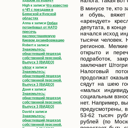
налога. Такая вот
ударом по Ирану»
High
к записи
Что известно
В минусе те, кто 
о ЧП с поездами в
и обувь, вяжет
Брянской и Курской
областях
«арендует» крес
Anna
к записи
Орбан
депутата, в конц
потребовал от НАТО
пресечь
начался исход ин
распространяемую
тысячи человек. 
Киевом дезинформацию
регионов. Мелки
Robert
к записи
Знакомьтесь:
открыто и пере
обнаглевший пешеход
подработок, за
собственной персоной.
Выпуск 3 [ВИДЕО]
заключает Штогри
viktor
к записи
Налоговый пото
Знакомьтесь:
обнаглевший пешеход
продолжат оказыв
собственной персоной.
сядут на шею го
Выпуск 3 [ВИДЕО]
«малых индивиду
Даня
к записи
Знакомьтесь:
социальным взнос
обнаглевший пешеход
нет. Например, в
собственной персоной.
Выпуск 3 [ВИДЕО]
предусмотрены, в
David
к записи
53-62 тысяч руб
Знакомьтесь:
обнаглевший пешеход
рублей (по Моск
собственной персоной.
перестает быть 