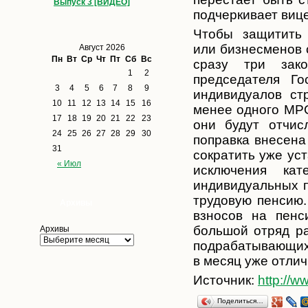
Выпуск 3 [ВИДЕО]
подчеркивает виц
Чтобы защитить
или бизнесменов 
Август 2026
Пн
Вт
Ср
Чт
Пт
Сб
Вс
сразу три зак
1
2
председателя Го
3
4
5
6
7
8
9
индивидуалов ст
10
11
12
13
14
15
16
менее одного МРО
17
18
19
20
21
22
23
они будут отчис
24
25
26
27
28
29
30
поправка внесена
31
сократить уже ус
« Июл
исключения ка
индивидуальных 
трудовую пенсию.
Архивы
взносов на пенс
большой отряд ра
Архивы
подрабатывающих 
в месяц уже отлич
Источник:
http://w
Поделиться…