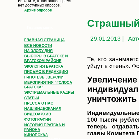
Извините, в настоящее время
нет доступных опросов.
Архив опросов
Страшный
Главное меню
29.01.2013 |
Авт
ГЛАВНАЯ СТРАНИЦА
ВСЕ НОВОСТИ
НА ЗЛОБУ ДНЯ
ВЫБОРЫ В БРАТСКЕ И
Те, кто занимает
БРАТСКОМ РАЙОНЕ
уйдут в «тень». 
ЭКОЛОГИЯ БРАТСКА
ПИСЬМО В РЕДАКЦИЮ
ГИПОТЕЗЫ, ВЕРСИИ
Увеличение 
МЕРОПРИЯТИЯ "ГОЛОСА
индивидуал
БРАТСКА"
ЭКСТРЕМАЛЬНЫЕ КАДРЫ
уничтожить
СТАТЬИ
ПРЕССА О НАС
НАШ ВИДЕОКАНАЛ
Индивидуальные
ВИДЕОАРХИВ
100 тысяч рубле
ФОТОГРАФИИ
ИСТОРИЯ БРАТСКА И
теперь отдават
РАЙОНА
главы Комитета 
КИНОПОКАЗ