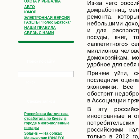
ОХОТА И РЫБАЛКА
Из-за чего росси
АВТО
домработниц, мен
ЮМОР
ремонта, котор
ЭЛЕКТРОННАЯ ВЕРСИЯ
ГАЗЕТЫ "Голос Братска"
небольшими доход
НАШИ ПРАВИЛА
и для распрост
СВЯЗЬ С НАМИ
посуды, книг, 
«аппетитного» се
миллионов челов
домохозяйкам, м
Поиск по сайту
удобное для себя 
Причем уйти, ск
последним оценка
экономики. Все
обострит недобро
в Ассоциации пря
Свежие записи
В эту российск
Российская баллистика
иностранные и о
отработала по Киеву, в
потребительских
городе многочисленные
пожары
российскими нал
Solar-Is — На сопках
только в 2012 г
Маньчжурии [ВИДЕО]