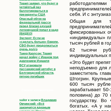
работодателями
Трамп заявил, что будет в
четвёртый раз
предпринимателей
баллотироваться в
себя. И с энтузиа
президенты США
Опасный обгон на
Общая для та
федеральной трассе
предпринимателе
перед близко едущей
легковушкой попал в кадр
фиксированных об
[ВИДЕО]
«индивидуалы» пл
Эксперт: Если не
«сделать больно» Европе,
тысяч рублей в го
СВО будет продолжаться
62 тысячи руб
очень долго
Такер Карлсон: Трамп
индивидуальных п
начал войну с Ираном под
давлением Израиля
«Это будет препят
ВСУ атаковали
неподъемно для 
пассажирский автобус в
заместитель глав
Белгородской области,
пятеро погибших
Штогрин. Крупны
600 тысяч рубле
зарабатывает 50-
Свежие комментарии
половина) до 70 
государству. Во
sailor
к записи
Владимир
Овчинский: «Всё
богатых. «А у на
закончится ядерным