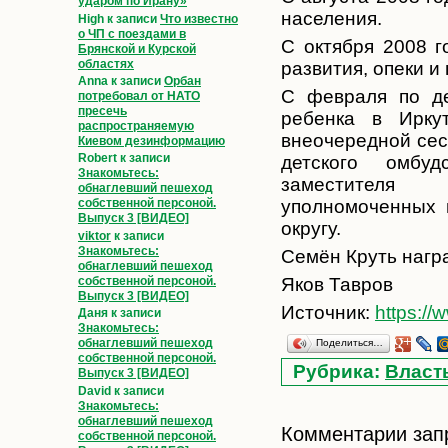
ударом по Ирану»
населения.
High
к записи
Что известно
о ЧП с поездами в
С октября 2008 г
Брянской и Курской
областях
развития, опеки и
Anna
к записи
Орбан
С февраля по д
потребовал от НАТО
пресечь
ребенка в Ирку
распространяемую
внеочередной сес
Киевом дезинформацию
Robert
к записи
детского омбу
Знакомьтесь:
заместителя 
обнаглевший пешеход
уполномоченных 
собственной персоной.
Выпуск 3 [ВИДЕО]
округу.
viktor
к записи
Знакомьтесь:
Семён Круть нагр
обнаглевший пешеход
собственной персоной.
Яков Тавров
Выпуск 3 [ВИДЕО]
Источник:
https:/
Даня
к записи
Знакомьтесь:
обнаглевший пешеход
Поделиться…
собственной персоной.
Рубрика:
Власт
Выпуск 3 [ВИДЕО]
David
к записи
Знакомьтесь:
обнаглевший пешеход
Комментарии зап
собственной персоной.