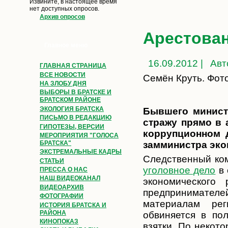
Извините, в настоящее время
нет доступных опросов.
Архив опросов
Арестован
Главное меню
16.09.2012 |
Авт
ГЛАВНАЯ СТРАНИЦА
ВСЕ НОВОСТИ
Семён Круть. Фото 
НА ЗЛОБУ ДНЯ
ВЫБОРЫ В БРАТСКЕ И
БРАТСКОМ РАЙОНЕ
ЭКОЛОГИЯ БРАТСКА
Бывшего минист
ПИСЬМО В РЕДАКЦИЮ
стражу прямо в 
ГИПОТЕЗЫ, ВЕРСИИ
коррупционном д
МЕРОПРИЯТИЯ "ГОЛОСА
замминистра эко
БРАТСКА"
ЭКСТРЕМАЛЬНЫЕ КАДРЫ
Следственный ком
СТАТЬИ
уголовное дело
в 
ПРЕССА О НАС
НАШ ВИДЕОКАНАЛ
экономического
ВИДЕОАРХИВ
предпринимател
ФОТОГРАФИИ
материалам ре
ИСТОРИЯ БРАТСКА И
РАЙОНА
обвиняется в по
КИНОПОКАЗ
взятки. По некот