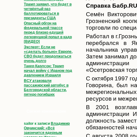
Трамп заявил, что будет в
Cправка Бабр.R
четвёртый раз
Семён Викторович
баллотироваться в
президенты США
Грозненский кооп
Опасный обгон на
торговли по спец
федеральной трассе
перед близко едущей
Работал в г.Гроз
легковушкой попал в кадр
[ВИДЕО]
перебрался в Як
Эксперт: Если не
начальника управ
«сделать больно» Европе,
Затем занимал до
СВО будет продолжаться
очень долго
администрации
Такер Карлсон: Трамп
«Осетровская торг
начал войну с Ираном под
давлением Израиля
С октября 1997 го
ВСУ атаковали
Говорина, был н
пассажирский автобус в
Белгородской области,
межрегиональных
пятеро погибших
ресурсов и межре
В 2001 возглав
Свежие комментарии
администрации И
должность замест
sailor
к записи
Владимир
обязанностей нач
Овчинский: «Всё
закончится ядерным
С августа 2008 г