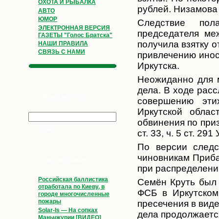
ОХОТА И РЫБАЛКА
рублей. Низамова
АВТО
ЮМОР
Следствие пол
ЭЛЕКТРОННАЯ ВЕРСИЯ
председателя ме
ГАЗЕТЫ "Голос Братска"
получила взятку 
НАШИ ПРАВИЛА
СВЯЗЬ С НАМИ
привлечению инос
Иркутска.
Неожиданно для 
дела. В ходе рас
Поиск по сайту
совершению эти
Иркутской облас
обвинения по при
ст. 33, ч. 5 ст. 29
По версии следс
чиновникам Приба
Свежие записи
при распределени
Российская баллистика
Семён Круть был 
отработала по Киеву, в
ФСБ в Иркутском
городе многочисленные
пожары
пресечения в вид
Solar-Is — На сопках
дела продолжаетс
Маньчжурии [ВИДЕО]