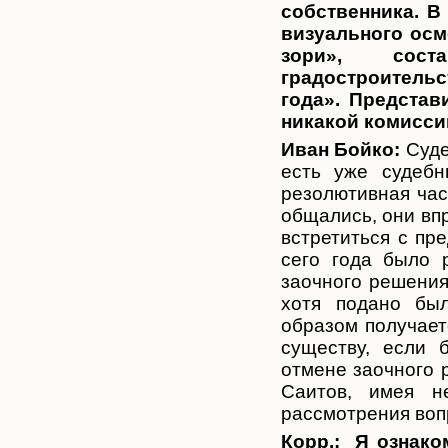
собственника. В
визуального осм
зори», сост
градостроительс
года». Представ
никакой комиссии
Иван Бойко:
Суде
есть уже судебн
резолютивная час
общались, они вп
встретиться с пр
сего года было 
заочного решения
хотя подано был
образом получает
существу, если 
отмене заочного 
Саитов, имея н
рассмотрения вопр
Корр.:
Я ознако