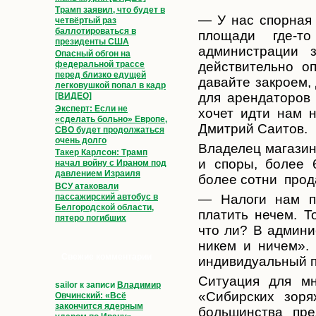
Трамп заявил, что будет в
— У нас спорная 
четвёртый раз
баллотироваться в
площади где-т
президенты США
администрации 
Опасный обгон на
действительно о
федеральной трассе
перед близко едущей
давайте закроем,
легковушкой попал в кадр
для арендаторов 
[ВИДЕО]
Эксперт: Если не
хочет идти нам н
«сделать больно» Европе,
Дмитрий Саитов.
СВО будет продолжаться
очень долго
Владелец магазин
Такер Карлсон: Трамп
и споры, более 
начал войну с Ираном под
давлением Израиля
более сотни прода
ВСУ атаковали
пассажирский автобус в
— Налоги нам пл
Белгородской области,
платить нечем. Т
пятеро погибших
что ли? В админи
никем и ничем». 
Свежие комментарии
индивидуальный п
Ситуация для мн
sailor
к записи
Владимир
«Сибирских зоря
Овчинский: «Всё
закончится ядерным
большинства пре