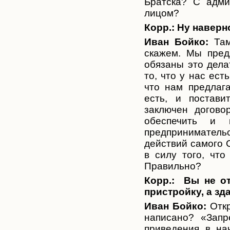
Братска? С адми
лицом?
Корр.:
Ну наверн
Иван Бойко:
Там
скажем. Мы пред
обязаны это дела
то, что у нас ес
что нам предлага
есть, и постави
заключен догово
обеспечить и 
предприниматель
действий самого 
в силу того, что
Правильно?
Корр.:
Вы не от
пристройку, а зд
Иван Бойко:
Откр
написано? «Запр
приведения в на