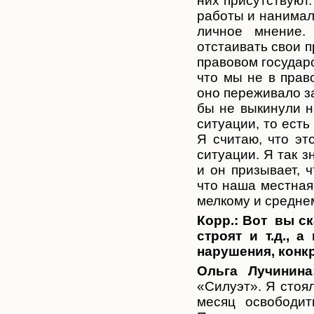
них присутствуют.
работы и нанимали
личное мнение.
отстаивать свои п
правовом государс
что мы не в прав
оно переживало з
бы не выкинули н
ситуации, то ест
Я считаю, что эт
ситуации. Я так з
и он призывает, 
что наша местная
мелкому и средне
Корр.: Вот вы ск
строят и т.д., 
нарушения, конк
Ольга Лучинина
«Силуэт». Я стоя
месяц освободит