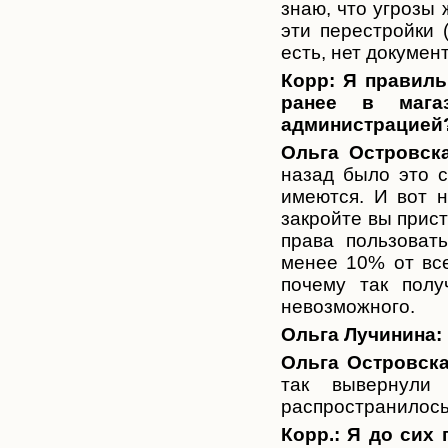
знаю, что угрозы 
эти перестройки 
есть, нет докумен
Корр:
Я правиль
ранее в мага
администрацией
Ольга Островска
назад было это с
имеются. И вот н
закройте вы прист
права пользоват
менее 10% от все
почему так полу
невозможного.
Ольга Лучинина:
Ольга Островска
так вывернули
распространилось
Корр.: Я до сих 