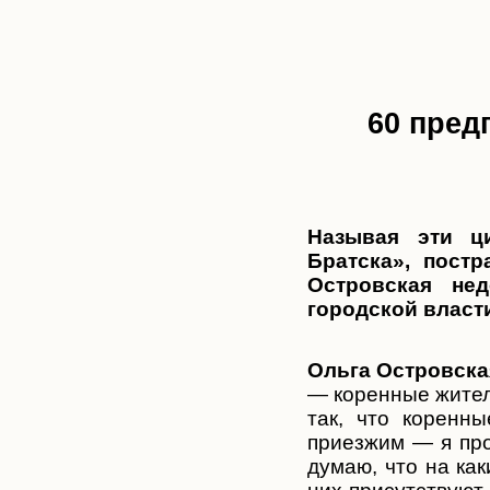
60 пред
Называя эти ц
Братска», пост
Островская не
городской власти
Ольга Островска
— коренные жител
так, что коренн
приезжим — я про
думаю, что на ка