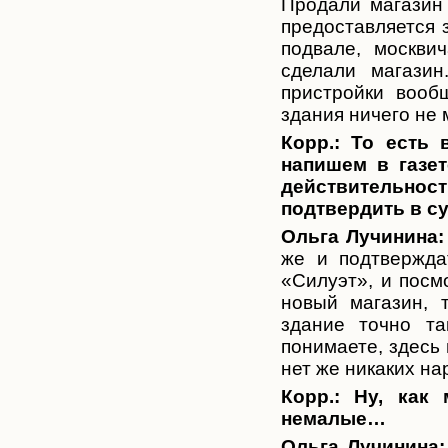
Продали магазин 
предоставляется 
подвале, москви
сделали магазин
пристройки вооб
здания ничего не 
Корр.: То есть
напишем в газет
действительнос
подтвердить в с
Ольга Лучинина:
же и подтвержда
«Силуэт», и посм
новый магазин, 
здание точно та
понимаете, здесь 
нет же никаких н
Корр.: Ну, как 
немалые…
Ольга Лучинина: