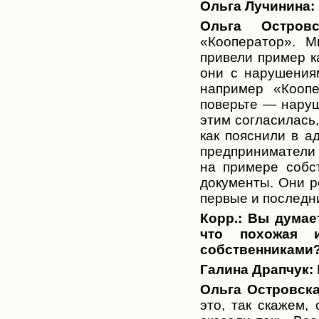
Ольга Лучинина:
Ольга Островс
«Кооператор». М
привели пример ка
они с нарушениям
например «Коопе
поверьте — наруш
этим согласилась,
как пояснили в а
предприниматели 
на примере собс
документы. Они р
первые и последн
Корр.:
Вы думает
что похожая 
собственниками
Галина Драпчук:
Ольга Островска
это, так скажем,