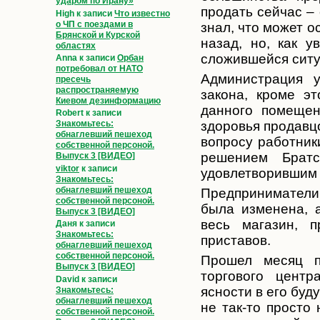
ударом по Ирану»
продать сейчас –
High
к записи
Что известно
о ЧП с поездами в
знал, что может о
Брянской и Курской
назад, но, как 
областях
сложившейся ситу
Anna
к записи
Орбан
потребовал от НАТО
Администрация у
пресечь
распространяемую
закона, кроме э
Киевом дезинформацию
данного помещен
Robert
к записи
здоровья продавцо
Знакомьтесь:
обнаглевший пешеход
вопросу работни
собственной персоной.
решением Братс
Выпуск 3 [ВИДЕО]
viktor
к записи
удовлетворившим 
Знакомьтесь:
обнаглевший пешеход
Предприниматели
собственной персоной.
была изменена, а
Выпуск 3 [ВИДЕО]
весь магазин, 
Даня
к записи
Знакомьтесь:
приставов.
обнаглевший пешеход
собственной персоной.
Прошел месяц п
Выпуск 3 [ВИДЕО]
торгового центр
David
к записи
ясности в его бу
Знакомьтесь:
обнаглевший пешеход
не так-то просто
собственной персоной.