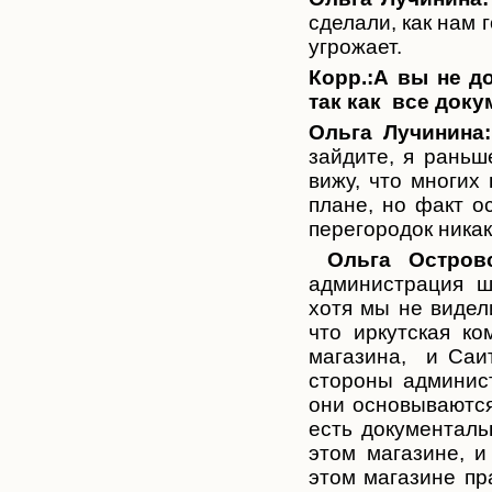
сделали, как нам 
угрожает.
Корр.:А вы не д
так как все док
Ольга Лучинина:
зайдите, я раньш
вижу, что многих 
плане, но факт о
перегородок никак
Ольга Островс
администрация ш
хотя мы не видел
что иркутская ко
магазина, и Саит
стороны админис
они основываются
есть документаль
этом магазине, и
этом магазине пр