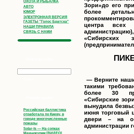
ОХОТА И РЫБАЛКА
Зори»до его пр
АВТО
более детал
ЮМОР
ЭЛЕКТРОННАЯ ВЕРСИЯ
прокомментирова
ГАЗЕТЫ "Голос Братска"
центра всех 
НАШИ ПРАВИЛА
администрацию
СВЯЗЬ С НАМИ
«Сибирских 
(предпринимател
ПИК
Поиск по сайту
— Верните наши
такими требова
более 30 пре
Свежие записи
«Сибирские зори
вынудила безвых
Российская баллистика
июня торговый 
отработала по Киеву, в
двери – на о
городе многочисленные
пожары
администрации г
Solar-Is — На сопках
Маньчжурии [ВИДЕО]