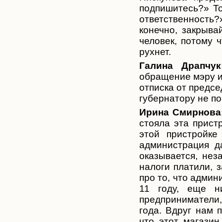
подпишитесь?» То
ответственность?
конечно, закрыва
человек, потому ч
рухнет.
Галина Драпчук
обращение мэру и
отписка от предсе
губернатору не по
Ирина Смирнова
стояла эта прист
этой пристройке
администрация д
оказывается, нез
налоги платили, 
про то, что админ
11 году, еще н
предприниматели, 
года. Вдруг нам 
что этот магазин