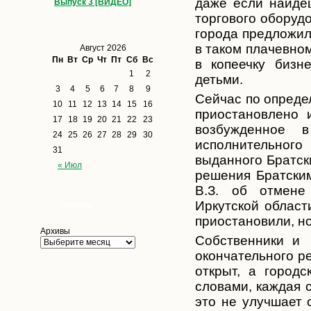
даже если найдеш
Выпуск 3 [ВИДЕО]
торгового оборуд
города предложил
в таком плачевном
Август 2026
Пн
Вт
Ср
Чт
Пт
Сб
Вс
в копеечку бизн
1
2
детьми.
3
4
5
6
7
8
9
Сейчас по опреде
10
11
12
13
14
15
16
приостановлено 
17
18
19
20
21
22
23
возбужденное 
24
25
26
27
28
29
30
исполнительног
31
выданного Братск
« Июл
решения Братски
В.З. об отмене
Иркутской област
Архивы
приостановили, но
Архивы
Собственники и 
окончательного р
открыт, а город
словами, каждая 
это не улучшает 