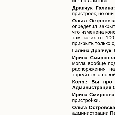
иск на Саитова.
Драпчук Галина:
пристроек, но они
Ольга Островска
определил закрыт
что изменена конс
там каких-то 10
прикрыть только о
Галина Драпчук
:
Ирина Смирнова
могла вообще под
распоряжения на
торгуйте», а ново
Корр.:
Вы про 
Администрация 
Ирина Смирнова
пристройки.
Ольга Островск
администрации Пе