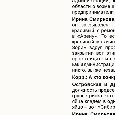
администрации, п
области о возмещ
предприниматели 
Ирина Смирнова
он закрывался –
красивый, с ремо
в «Арену». То ес
красивый магазин
Зори» вдруг про
закрытии вот эти
просто идите и вс
как администраци
никто, вы же неза
Корр.:
А кто кон
Островская и Д
должность предсе
группе риска, что
яйца кладем в одн
яйцо – вот «Сибир
Ирина Смирнова