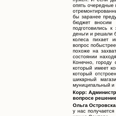
опять очередные 
отремонтированны
бы заранее пред
бюджет вносим 
подготовились к
деньги и решали б
колеса пихает и
вопрос побыстрее 
похоже на захват
состоянии наход
Конечно, городу 
который имеет к
который отстрое
шикарный магази
муниципальный и 
Корр:
Администр
вопросе решени
Ольга Островска
у нас получается