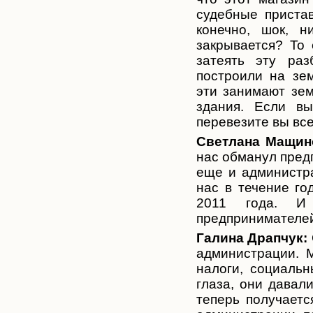
судебные приста
конечно, шок, 
закрывается? То
затеять эту ра
построили на зем
эти занимают зе
здания. Если вы
перевезите вы все
Светлана Мащин
нас обманул пред
еще и администра
нас в течение го
2011 года. И
предпринимателей
Галина Драпчук:
администрации. М
налоги, социаль
глаза, они давал
теперь получаетс