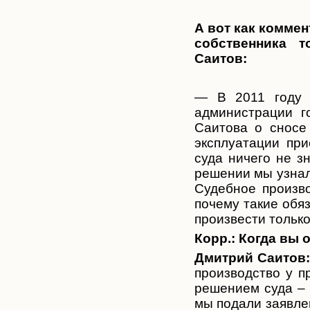
А вот как комме
собственника т
Саитов:
— В 2011 году Б
администрации г
Саитова о сносе
эксплуатации пр
суда ничего не з
решении мы узнали
Судебное произво
почему такие обя
произвести только 
Корр.:
Когда вы 
Дмитрий Саитов
производство у п
решением суда – п
мы подали заявле