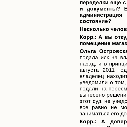
переделки еще с
и документы? Е
администрация 
состояние?
Несколько челове
Корр.: А вы отк
помещение магаз
Ольга Островска
подала иск на вл
назад, и в принц
августа 2011 го
владелец находит
уведомили о том,
подали на пересм
вынесено решение,
этот суд, не увед
все равно не мо
заниматься его д
Корр.: А дове