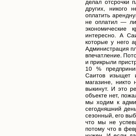
делал отсрочки п
других, никого 
оплатить арендную
не оплатил — ли
экономические 
интересно. А Са
которые у него 
Администрация пл
впечатление. Пот
и прикрыли пристр
10 % предприним
Саитов изыщет 
магазине, никто 
выкинут. И это р
объекте нет, пожа
мы ходим к адми
сегодняшний день
сезонный, его выб
что мы не успев
потому что в фев
нужен. И если д