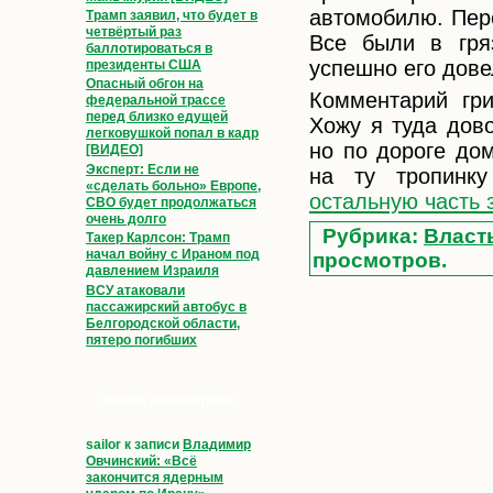
автомобилю. Пер
Трамп заявил, что будет в
четвёртый раз
Все были в гря
баллотироваться в
успешно его дов
президенты США
Опасный обгон на
Комментарий гри
федеральной трассе
перед близко едущей
Хожу я туда дово
легковушкой попал в кадр
но по дороге до
[ВИДЕО]
Эксперт: Если не
на ту тропинк
«сделать больно» Европе,
остальную часть 
СВО будет продолжаться
очень долго
Рубрика:
Власт
Такер Карлсон: Трамп
начал войну с Ираном под
просмотров.
давлением Израиля
ВСУ атаковали
пассажирский автобус в
Белгородской области,
пятеро погибших
Свежие комментарии
sailor
к записи
Владимир
Овчинский: «Всё
закончится ядерным