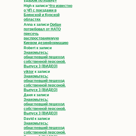
ударом по Ирану»
High
к записи
Что известно
о ЧП с поездами в
Брянской и Курской
областях
Anna
к записи
Орбан
потребовал от НАТО
пресечь
распространяемую
Киевом дезинформацию
Robert
к записи
Знакомьтесь:
обнаглевший пешеход
собственной персоной.
Выпуск 3 [ВИДЕО]
viktor
к записи
Знакомьтесь:
обнаглевший пешеход
собственной персоной.
Выпуск 3 [ВИДЕО]
Даня
к записи
Знакомьтесь:
обнаглевший пешеход
собственной персоной.
Выпуск 3 [ВИДЕО]
David
к записи
Знакомьтесь:
обнаглевший пешеход
собственной персоной.