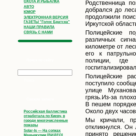
ОХОТА И РЫБАЛКА
Родственница по
АВТО
добрался до леса
ЮМОР
продолжили поис
ЭЛЕКТРОННАЯ ВЕРСИЯ
ГАЗЕТЫ "Голос Братска"
Иркутской област
НАШИ ПРАВИЛА
Полицейские п
СВЯЗЬ С НАМИ
различных сигн
километре от лес
его к патрульн
полиции, где
Поиск по сайту
госпитализировал
Полицейские ра
поступило сообще
улице Муханова
грязь.Из-за пло
Свежие записи
В пешем порядке
Около двух часов
Российская баллистика
отработала по Киеву, в
Мы кричали, пр
городе многочисленные
пожары
откликнулся. Он
Solar-Is — На сопках
принято решени
Маньчжурии [ВИДЕО]