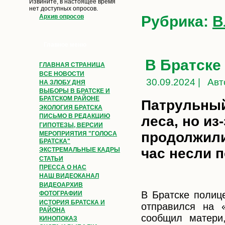
Извините, в настоящее время
нет доступных опросов.
Рубрика:
В
Архив опросов
Главное меню
В Братске
ГЛАВНАЯ СТРАНИЦА
ВСЕ НОВОСТИ
30.09.2024 |
Авт
НА ЗЛОБУ ДНЯ
ВЫБОРЫ В БРАТСКЕ И
БРАТСКОМ РАЙОНЕ
Патрульный
ЭКОЛОГИЯ БРАТСКА
ПИСЬМО В РЕДАКЦИЮ
леса, но из
ГИПОТЕЗЫ, ВЕРСИИ
продолжили
МЕРОПРИЯТИЯ "ГОЛОСА
БРАТСКА"
час несли 
ЭКСТРЕМАЛЬНЫЕ КАДРЫ
СТАТЬИ
ПРЕССА О НАС
НАШ ВИДЕОКАНАЛ
ВИДЕОАРХИВ
В Братске полиц
ФОТОГРАФИИ
ИСТОРИЯ БРАТСКА И
отправился на 
РАЙОНА
сообщил матери,
КИНОПОКАЗ