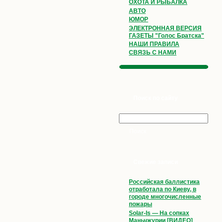
ОХОТА И РЫБАЛКА
АВТО
ЮМОР
ЭЛЕКТРОННАЯ ВЕРСИЯ
ГАЗЕТЫ "Голос Братска"
НАШИ ПРАВИЛА
СВЯЗЬ С НАМИ
Поиск по сайту
Свежие записи
Российская баллистика
отработала по Киеву, в
городе многочисленные
пожары
Solar-Is — На сопках
Маньчжурии [ВИДЕО]