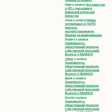
ударом по Ирану»
High
к записи
Что известно
о ЧП с поездами в
Брянской и Курской
областях
Anna
к записи
Орбан
потребовал от НАТО
пресечь
распространяемую
Киевом дезинформацию
Robert
к записи
Знакомьтесь:
обнаглевший пешеход
собственной персоной.
Выпуск 3 [ВИДЕО]
viktor
к записи
Знакомьтесь:
обнаглевший пешеход
собственной персоной.
Выпуск 3 [ВИДЕО]
Даня
к записи
Знакомьтесь:
обнаглевший пешеход
собственной персоной.
Выпуск 3 [ВИДЕО]
David
к записи
Знакомьтесь:
обнаглевший пешеход
собственной персоной.