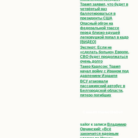
Трамп заявил, что будет в
четвёртый раз
баллотироваться в
президенты США
Опасный обгон на
федеральной трассе
перед близко едущей
легковушкой попал в кадр
[ВИДЕО]
Эксперт: Если не
«сделать больно» Европе,
СВО будет продолжаться
очень долго
Такер Карлсон: Трамп
начал войну с Ираном под
давлением Израиля
ВСУ атаковали
пассажирский автобус в
Белгородской области,
пятеро погибших
Свежие комментарии
sailor
к записи
Владимир
Овчинский: «Всё
закончится ядерным