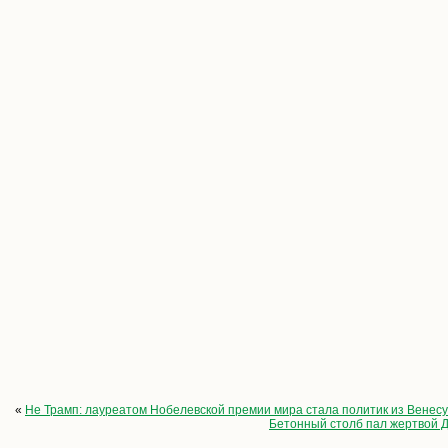
«
Не Трамп: лауреатом Нобелевской премии мира стала политик из Венес
Бетонный столб пал жертвой Д