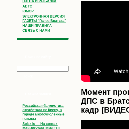
ОХОТА И РЫБАЛКА
АВТО
ЮМОР
ЭЛЕКТРОННАЯ ВЕРСИЯ
ГАЗЕТЫ "Голос Братска"
НАШИ ПРАВИЛА
СВЯЗЬ С НАМИ
Поиск по сайту
Момент про
Свежие записи
ДПС в Братс
Российская баллистика
кадр [ВИДЕ
отработала по Киеву, в
городе многочисленные
пожары
Solar-Is — На сопках
Маньчжурии [ВИДЕО]