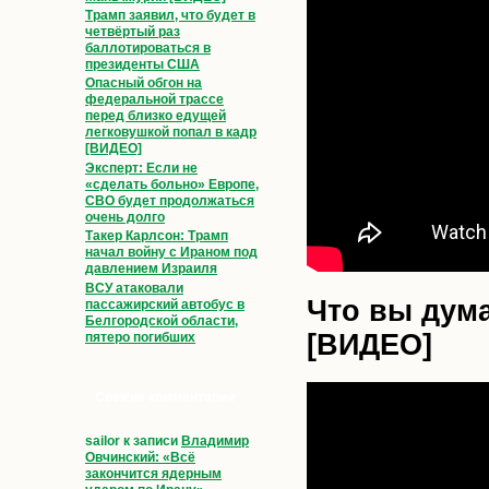
Трамп заявил, что будет в
четвёртый раз
баллотироваться в
президенты США
Опасный обгон на
федеральной трассе
перед близко едущей
легковушкой попал в кадр
[ВИДЕО]
Эксперт: Если не
«сделать больно» Европе,
СВО будет продолжаться
очень долго
Такер Карлсон: Трамп
начал войну с Ираном под
давлением Израиля
ВСУ атаковали
Что вы дума
пассажирский автобус в
Белгородской области,
[ВИДЕО]
пятеро погибших
Свежие комментарии
sailor
к записи
Владимир
Овчинский: «Всё
закончится ядерным