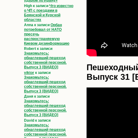
ударом по Ирану»
High
к записи
Что известно
о ЧП с поездами в
Брянской и Курской
областях
Anna
к записи
Орбан
потребовал от НАТО
пресечь
распространяемую
Киевом дезинформацию
Robert
к записи
Знакомьтесь:
обнаглевший пешеход
собственной персоной.
Пешеходный
Выпуск 3 [ВИДЕО]
viktor
к записи
Выпуск 31 
Знакомьтесь:
обнаглевший пешеход
собственной персоной.
Выпуск 3 [ВИДЕО]
Даня
к записи
Знакомьтесь:
обнаглевший пешеход
собственной персоной.
Выпуск 3 [ВИДЕО]
David
к записи
Знакомьтесь:
обнаглевший пешеход
собственной персоной.