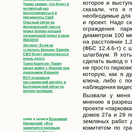
которое и выступ
Трамп заявил, что будет в
сказали, что я 
четвёртый раз
баллотироваться в
необходимые для 
президенты США
и проект. Надо с
Опасный обгон на
федеральной трассе
ограждения пар
перед близко едущей
диаметром 100 мм
легковушкой попал в кадр
[ВИДЕО]
на расстоянии 1,
Эксперт: Если не
(ФБС 12.4.6-т) с 
«сделать больно» Европе,
шлагбаум. Я хоть
СВО будет продолжаться
очень долго
сделать вывод о т
Такер Карлсон: Трамп
не просто парковк
начал войну с Ираном под
давлением Израиля
которую, как я 
ВСУ атаковали
ключа, либо с п
пассажирский автобус в
наблюдения видео
Белгородской области,
пятеро погибших
Вызвали у меня 
мнению в разреши
Свежие комментарии
проекте «парковк
домов 27а и 29 п
sailor
к записи
Владимир
земляных работ 
Овчинский: «Всё
комитетом по гра
закончится ядерным