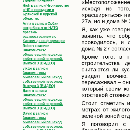
ударом по Ирану»
«Местоположение 
High
к записи
Что известно
исходя из того
о ЧП с поездами в
«расширяться» на
Брянской и Курской
областях
27а, но и дома № 
Anna
к записи
Орбан
потребовал от НАТО
Я, как уже говор
пресечь
заявить, что со
распространяемую
Киевом дезинформацию
проводилось, и 
Robert
к записи
дома № 27 соглас
Знакомьтесь:
обнаглевший пешеход
Кроме того, в п
собственной персоной.
строительства 
Выпуск 3 [ВИДЕО]
viktor
к записи
считаются ли ку
Знакомьтесь:
увидел воочию
обнаглевший пешеход
пересаживал – он
собственной персоной.
Выпуск 3 [ВИДЕО]
который своим к
Даня
к записи
«гостевой стоянки
Знакомьтесь:
обнаглевший пешеход
Стоит отметить 
собственной персоной.
Выпуск 3 [ВИДЕО]
метрах от жилог
David
к записи
зеленой зоной отд
Знакомьтесь:
обнаглевший пешеход
Я поговорил с 
собственной персоной.