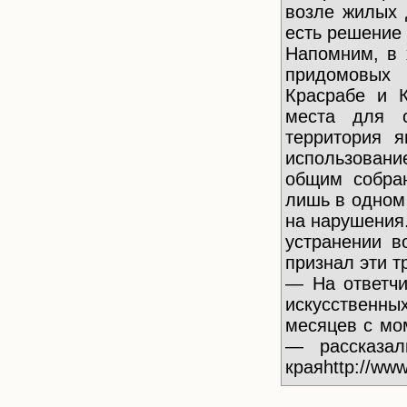
возле жилых 
есть решение 
Напомним, в 
придомовых 
Красрабе и 
места для с
территория 
использовани
общим собран
лишь в одном
на нарушения
устранении в
признал эти 
— На ответчи
искусственн
месяцев с мо
— рассказал
краяhttp://www