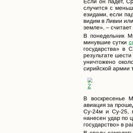
Если он падет, С
случится с меньш
езидами, если па
видим в Ливии или
земле», – считает
В понедельник М
минувшие сутки
с
государства» в 
результате шести
уничтожено окол
сирийской армии т
В воскресенье М
авиация за проше
Су-24м и Су-25, 
нанесен удар по 
государство» в ра
В среду самолет