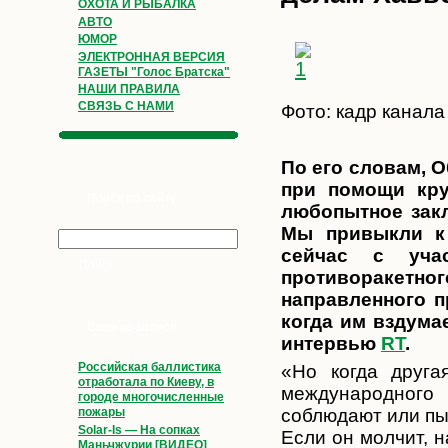
ОХОТА И РЫБАЛКА
АВТО
ЮМОР
ЭЛЕКТРОННАЯ ВЕРСИЯ
ГАЗЕТЫ "Голос Братска"
НАШИ ПРАВИЛА
СВЯЗЬ С НАМИ
Фото: кадр канала
По его словам, 
при помощи кру
Поиск по сайту
любопытное закл
Мы привыкли к 
сейчас с уча
противоракет
направленного п
когда им вздумае
Свежие записи
интервью
RT
.
Российская баллистика
«Но когда друга
отработала по Киеву, в
международного 
городе многочисленные
соблюдают или пыт
пожары
Solar-Is — На сопках
Если он молчит, н
Маньчжурии [ВИДЕО]