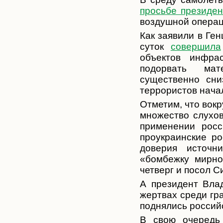
просьбе президе
воздушной операц
Как заявили в Ге
суток
совершила
объектов инфра
подорвать мат
существенно сни
террористов нач
Отметим, что вок
множество слухов
применении росс
проукраинские р
доверия источн
«бомбежку мирно
четверг и посол С
А президент Вла
жертвах среди гр
поднялись россий
В свою очередь