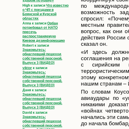
ударом по Ирану»
по международ
High
к записи
Что известно
о ЧП с поездами в
возможность за
Брянской и Курской
спросил: «Почем
областях
Anna
к записи
Орбан
местным правите
потребовал от НАТО
вопрос, как они 
пресечь
распространяемую
действия России 
Киевом дезинформацию
сказал он.
Robert
к записи
Знакомьтесь:
«И здесь должно
обнаглевший пешеход
соглашения на ре
собственной персоной.
Выпуск 3 [ВИДЕО]
с сирийским п
viktor
к записи
террористически
Знакомьтесь:
этому конкретном
обнаглевший пешеход
собственной персоной.
нашим странам – 
Выпуск 3 [ВИДЕО]
Даня
к записи
По словам Коусо
Знакомьтесь:
авиаудары по «у
обнаглевший пешеход
собственной персоной.
никакими доказат
Выпуск 3 [ВИДЕО]
«войнах четверто
David
к записи
начались эти сам
Знакомьтесь:
обнаглевший пешеход
до начала бомбард
собственной персоной.