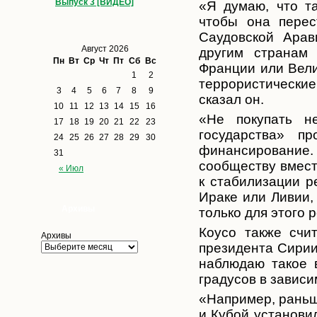
Выпуск 3 [ВИДЕО]
«Я думаю, что т
чтобы она перес
Саудовской Арав
Август 2026
другим странам
Пн
Вт
Ср
Чт
Пт
Сб
Вс
Франции или Вели
1
2
террористические 
3
4
5
6
7
8
9
сказал он.
10
11
12
13
14
15
16
«Не покупать н
17
18
19
20
21
22
23
государства» п
24
25
26
27
28
29
30
финансирование. 
31
сообществу вместо
« Июл
к стабилизации р
Ираке или Ливии,
Архивы
только для этого 
Коусо также счи
Архивы
президента Сирии
наблюдаю такое 
градусов в зависим
«Например, раньш
и Кубой установил