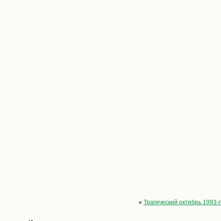
«
Трагический октябрь 1993-г
Опросы