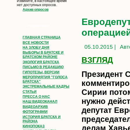
Извините, в настоящее время
нет доступных опросов.
Архив опросов
Евродепу
Главное меню
операцией
ГЛАВНАЯ СТРАНИЦА
ВСЕ НОВОСТИ
05.10.2015 |
Авт
НА ЗЛОБУ ДНЯ
ВЫБОРЫ В БРАТСКЕ И
БРАТСКОМ РАЙОНЕ
ВЗГЛЯД
ЭКОЛОГИЯ БРАТСКА
ПИСЬМО В РЕДАКЦИЮ
Президент 
ГИПОТЕЗЫ, ВЕРСИИ
МЕРОПРИЯТИЯ "ГОЛОСА
комментиро
БРАТСКА"
ЭКСТРЕМАЛЬНЫЕ КАДРЫ
Сирии потом
СТАТЬИ
ПРЕССА О НАС
нужно дейст
НАШ ВИДЕОКАНАЛ
ВИДЕОАРХИВ
депутат Евр
ФОТОГРАФИИ
ИСТОРИЯ БРАТСКА И
председате
РАЙОНА
делам Хавье
КИНОПОКАЗ