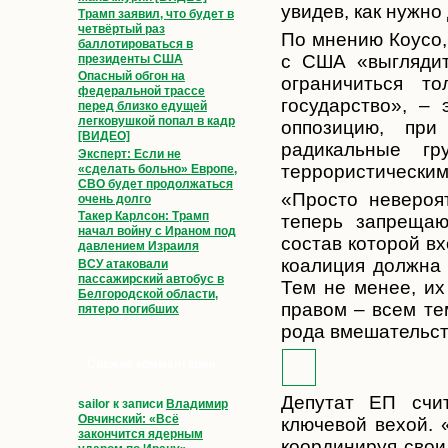
увидев, как нужно
Трамп заявил, что будет в
четвёртый раз
По мнению Коусо,
баллотироваться в
с США «выглядит
президенты США
Опасный обгон на
ограничиться т
федеральной трассе
государство», –
перед близко едущей
легковушкой попал в кадр
оппозицию, пр
[ВИДЕО]
радикальные г
Эксперт: Если не
террористическими
«сделать больно» Европе,
СВО будет продолжаться
«Просто невероя
очень долго
Такер Карлсон: Трамп
теперь запрещаю
начал войну с Ираном под
состав которой вх
давлением Израиля
коалиция должна 
ВСУ атаковали
пассажирский автобус в
Тем не менее, их
Белгородской области,
правом – всем те
пятеро погибших
рода вмешательст
Свежие комментарии
Депутат ЕП счит
sailor
к записи
Владимир
Овчинский: «Всё
ключевой вехой. 
закончится ядерным
координируя свои