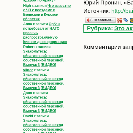
ударом по Ирану»
Юрий Пронин, «Ба
High
к записи
Что известно
Источник:
http://ba
о ЧП с поездами в
Брянской и Курской
областях
Поделиться…
Anna
к записи
Орбан
Рубрика:
Это а
потребовал от НАТО
пресечь
распространяемую
Киевом дезинформацию
Комментарии зап
Robert
к записи
Знакомьтесь:
обнаглевший пешеход
собственной персоной.
Выпуск 3 [ВИДЕО]
viktor
к записи
Знакомьтесь:
обнаглевший пешеход
собственной персоной.
Выпуск 3 [ВИДЕО]
Даня
к записи
Знакомьтесь:
обнаглевший пешеход
собственной персоной.
Выпуск 3 [ВИДЕО]
David
к записи
Знакомьтесь:
обнаглевший пешеход
собственной персоной.