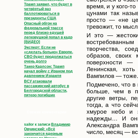
Трамп заявил, что будет в
время, и у кого-т
четвёртый раз
цунами так называ
баллотироваться в
президенты США
просто — «не це
Опасный обгон на
тревожит, то мыс
федеральной трассе
перед близко едущей
И это — жестоки
легковушкой попал в кадр
востребованным 
[ВИДЕО]
Эксперт: Если не
творчества, сое
«сделать больно» Европе,
образов, своих 
СВО будет продолжаться
очень долго
поверхности — 
Такер Карлсон: Трамп
Ленинская, хот
начал войну с Ираном под
Вампилов — тоже
давлением Израиля
ВСУ атаковали
Подмечено, что в
пассажирский автобус в
больше, чем в 
Белгородской области,
пятеро погибших
другие ветры, п
тогда, а что сей
хмурое небо и з
Свежие комментарии
надежды… И они
Александра Вамп
sailor
к записи
Владимир
Овчинский: «Всё
число, месяц — вс
закончится ядерным