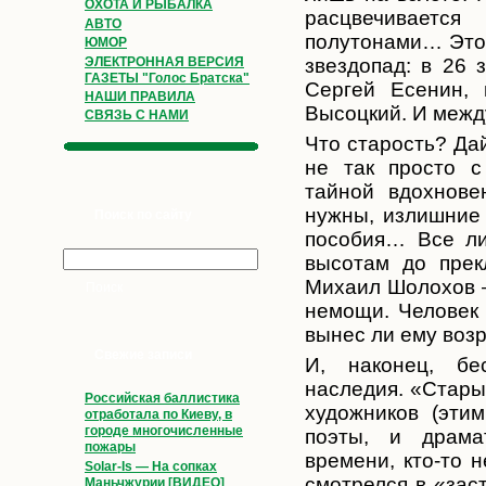
ОХОТА И РЫБАЛКА
расцвечиваетс
АВТО
полутонами… Это 
ЮМОР
ЭЛЕКТРОННАЯ ВЕРСИЯ
звездопад: в 26
ГАЗЕТЫ "Голос Братска"
Сергей Есенин,
НАШИ ПРАВИЛА
Высоцкий. И меж
СВЯЗЬ С НАМИ
Что старость? Да
не так просто с
тайной вдохнове
нужны, излишние 
Поиск по сайту
пособия… Все ли
высотам до прек
Михаил Шолохов 
немощи. Человек 
вынес ли ему воз
Свежие записи
И, наконец, бес
наследия. «Стары
Российская баллистика
художников (эти
отработала по Киеву, в
городе многочисленные
поэты, и драма
пожары
времени, кто-то 
Solar-Is — На сопках
смотрелся в «зас
Маньчжурии [ВИДЕО]