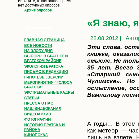
Извините, в настоящее время
нет доступных опросов.
Архив опросов
«Я знаю, 
Главное меню
22.08.2012 |
Авто
ГЛАВНАЯ СТРАНИЦА
ВСЕ НОВОСТИ
Эти слова, ост
НА ЗЛОБУ ДНЯ
книжке, оказал
ВЫБОРЫ В БРАТСКЕ И
смысле. Не толь
БРАТСКОМ РАЙОНЕ
ЭКОЛОГИЯ БРАТСКА
35 лет. Всего 
ПИСЬМО В РЕДАКЦИЮ
«Старший сын
ГИПОТЕЗЫ, ВЕРСИИ
Чулимске». Н
МЕРОПРИЯТИЯ "ГОЛОСА
осмысление, ос
БРАТСКА"
ЭКСТРЕМАЛЬНЫЕ КАДРЫ
Вампилову посм
СТАТЬИ
ПРЕССА О НАС
НАШ ВИДЕОКАНАЛ
ВИДЕОАРХИВ
ФОТОГРАФИИ
А годы… В этом п
ИСТОРИЯ БРАТСКА И
как метеор — час
РАЙОНА
КИНОПОКАЗ
лишь на взлете. 