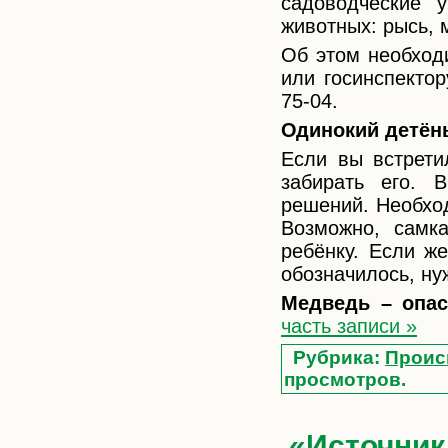
садоводческие 
животных: рысь, 
Об этом необход
или госинспектор
75-04.
Одинокий детён
Если вы встрети
забирать его. 
решений. Необхо
Возможно, самк
ребёнку. Если ж
обозначилось, ну
Медведь – опас
часть записи »
Рубрика:
Проис
просмотров.
«Источник