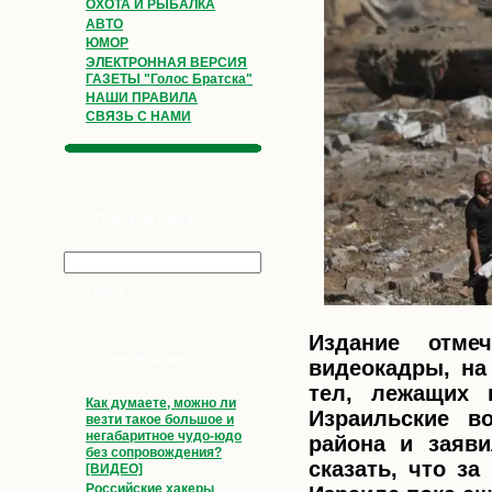
ОХОТА И РЫБАЛКА
АВТО
ЮМОР
ЭЛЕКТРОННАЯ ВЕРСИЯ
ГАЗЕТЫ "Голос Братска"
НАШИ ПРАВИЛА
СВЯЗЬ С НАМИ
Поиск по сайту
Издание отме
Свежие записи
видеокадры, на
тел, лежащих 
Как думаете, можно ли
Израильские в
везти такое большое и
негабаритное чудо-юдо
района и заяви
без сопровождения?
сказать, что з
[ВИДЕО]
Российские хакеры