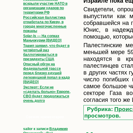
Израиле пока ещ
вскрыли участие НАТО в
организации ударов по
Свидетели, опрош
территории РФ
выпустили как 
Российская баллистика
собравшейся на г
отработала по Киеву, в
городе многочисленные
Юнис, в надежд
пожары
помощью, которые
Solar-Is — На сопках
Маньчжурии [ВИДЕО]
Палестинские ме
Трамп заявил, что будет в
четвёртый раз
меньшей мере 59
баллотироваться в
находятся в кр
президенты США
Опасный обгон на
палестинцев ста
федеральной трассе
в других частях 
перед близко едущей
легковушкой попал в кадр
число погибших 
[ВИДЕО]
самое большое чи
Эксперт: Если не
«сделать больно» Европе,
секторе Газа в
СВО будет продолжаться
согласия того же
очень долго
Рубрика:
Проис
просмотров.
Свежие комментарии
sailor
к записи
Владимир