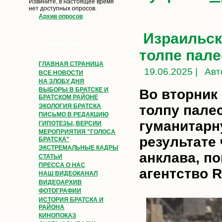
Извините, в настоящее время
нет доступных опросов.
Архив опросов
Израильск
Главное меню
толпе пале
ГЛАВНАЯ СТРАНИЦА
19.06.2025 |
Авт
ВСЕ НОВОСТИ
НА ЗЛОБУ ДНЯ
ВЫБОРЫ В БРАТСКЕ И
Во вторник
БРАТСКОМ РАЙОНЕ
ЭКОЛОГИЯ БРАТСКА
толпу пале
ПИСЬМО В РЕДАКЦИЮ
гуманитарн
ГИПОТЕЗЫ, ВЕРСИИ
МЕРОПРИЯТИЯ "ГОЛОСА
результате
БРАТСКА"
ЭКСТРЕМАЛЬНЫЕ КАДРЫ
анклава, п
СТАТЬИ
ПРЕССА О НАС
агентство R
НАШ ВИДЕОКАНАЛ
ВИДЕОАРХИВ
ФОТОГРАФИИ
ИСТОРИЯ БРАТСКА И
РАЙОНА
КИНОПОКАЗ