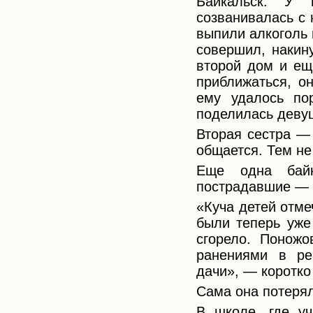
Байкальск. У
созванивалась с 
выпили алкоголь и
совершил, накин
второй дом и ещ
приближаться, он
ему удалось по
поделилась деву
Вторая сестра —
общается. Тем не 
Еще одна байк
пострадавшие — у
«Куча детей отме
были теперь уже
сгорело. Поножо
ранениями в ре
дачи», — коротко
Сама она потерял
В школе, где уч