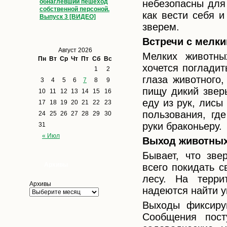
обнаглевший пешеход
небезопасны для
собственной персоной.
как вести себя 
Выпуск 3 [ВИДЕО]
зверем.
Встречи с мелк
Август 2026
Мелких животны
Пн
Вт
Ср
Чт
Пт
Сб
Вс
хочется поглади
1
2
глаза животного,
3
4
5
6
7
8
9
пищу дикий звер
10
11
12
13
14
15
16
еду из рук, лис
17
18
19
20
21
22
23
пользования, гд
24
25
26
27
28
29
30
руки браконьеру.
31
« Июл
Выход животных
Бывает, что зве
Архивы
всего покидать с
лесу. На терри
Архивы
надеются найти у
Выходы фиксиру
Сообщения пост