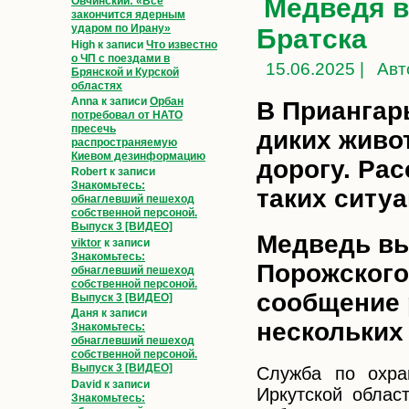
Медведя в
Овчинский: «Всё
закончится ядерным
ударом по Ирану»
Братска
High
к записи
Что известно
о ЧП с поездами в
15.06.2025 |
Авт
Брянской и Курской
областях
Anna
к записи
Орбан
В Приангар
потребовал от НАТО
пресечь
диких живо
распространяемую
Киевом дезинформацию
дорогу. Рас
Robert
к записи
Знакомьтесь:
таких ситуа
обнаглевший пешеход
собственной персоной.
Выпуск 3 [ВИДЕО]
Медведь вы
viktor
к записи
Знакомьтесь:
Порожского 
обнаглевший пешеход
собственной персоной.
сообщение 
Выпуск 3 [ВИДЕО]
Даня
к записи
нескольких
Знакомьтесь:
обнаглевший пешеход
собственной персоной.
Выпуск 3 [ВИДЕО]
Служба по охра
David
к записи
Иркутской обла
Знакомьтесь: