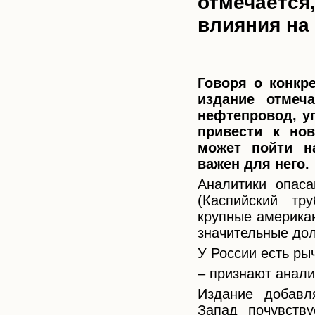
отмечается
влияния на
Говоря о конкр
издание отмеч
нефтепровод, у
привести к нов
может пойти н
важен для него.
Аналитики опас
(Каспийский тр
крупные америка
значительные дол
У России есть ры
– признают анали
Издание добавл
Запад почувств