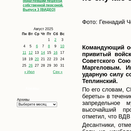
обнаглевший пешеход
собственной персоной.
Выпуск 3 [ВИДЕО]
Фото: Геннадий Ч
Август 2025
Пн
Вт
Ср
Чт
Пт
Сб
Вс
1
2
3
Командующий ос
4
5
6
7
8
9
10
11
12
13
14
15
16
17
привитый войс
18
19
20
21
22
23
24
Советского Сою
25
26
27
28
29
30
31
Маргеловым. И
« Июл
Сен »
ударную силу со
Теплинский.
По его словам, 
Архивы
береты» в течени
Архивы
запредельное м
высочайший пр
отметил, что ВДВ
Десантники, отм