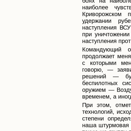
боях на наибол
наиболее чувст
Криворожском 
удержании ру
наступления ВСУ
при уничтожении
наступления прот
Командующий о
продолжает меня
с которыми мен
говорю, — заяв
решений — буд
беспилотных си
оружием — Возду
временем, а иног
При этом, отме
технологий, исхо
степени определ
наша штурмовая г