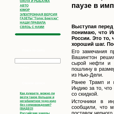
ОХОТА И РЫБАЛКА
паузе в им
АВТО
ЮМОР
ЭЛЕКТРОННАЯ ВЕРСИЯ
ГАЗЕТЫ "Голос Братска"
НАШИ ПРАВИЛА
Выступая перед 
СВЯЗЬ С НАМИ
понимаю, что И
России. Это то, 
хороший шаг. По
Его замечания п
Поиск по сайту
Вашингтон реши
сырой нефти и 
пошлину в разме
из Нью-Дели.
Ранее Трамп и 
Свежие записи
Индию за то, что
со скидкой.
Как думаете, можно ли
везти такое большое и
Источники в ин
негабаритное чудо-юдо
без сопровождения?
сообщили, что м
[ВИДЕО]
поставок черного
Российские хакеры