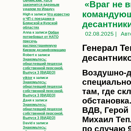
Овчинский: «Всё
«Враг не 
закончится ядерным
ударом по Ирану»
командующ
High
к записи
Что известно
о ЧП с поездами в
десантник
Брянской и Курской
областях
Anna
к записи
Орбан
02.08.2025 |
Авт
потребовал от НАТО
пресечь
Генерал Т
распространяемую
Киевом дезинформацию
десантник
Robert
к записи
Знакомьтесь:
обнаглевший пешеход
собственной персоной.
Воздушно-д
Выпуск 3 [ВИДЕО]
viktor
к записи
специально
Знакомьтесь:
обнаглевший пешеход
там, где с
собственной персоной.
Выпуск 3 [ВИДЕО]
обстановка
Даня
к записи
Знакомьтесь:
ВДВ, Герой
обнаглевший пешеход
собственной персоной.
Михаил Теп
Выпуск 3 [ВИДЕО]
David
к записи
по случаю 
Знакомьтесь: