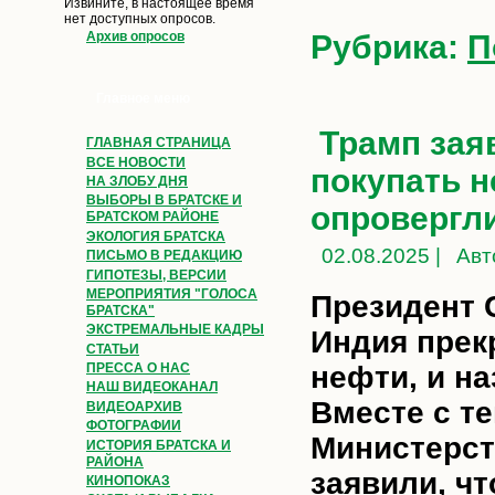
Извините, в настоящее время
нет доступных опросов.
Рубрика:
П
Архив опросов
Главное меню
Трамп зая
ГЛАВНАЯ СТРАНИЦА
ВСЕ НОВОСТИ
покупать н
НА ЗЛОБУ ДНЯ
ВЫБОРЫ В БРАТСКЕ И
опровергл
БРАТСКОМ РАЙОНЕ
ЭКОЛОГИЯ БРАТСКА
02.08.2025 |
Авт
ПИСЬМО В РЕДАКЦИЮ
ГИПОТЕЗЫ, ВЕРСИИ
МЕРОПРИЯТИЯ "ГОЛОСА
Президент 
БРАТСКА"
ЭКСТРЕМАЛЬНЫЕ КАДРЫ
Индия прек
СТАТЬИ
нефти, и н
ПРЕССА О НАС
НАШ ВИДЕОКАНАЛ
Вместе с т
ВИДЕОАРХИВ
ФОТОГРАФИИ
Министерст
ИСТОРИЯ БРАТСКА И
РАЙОНА
заявили, чт
КИНОПОКАЗ