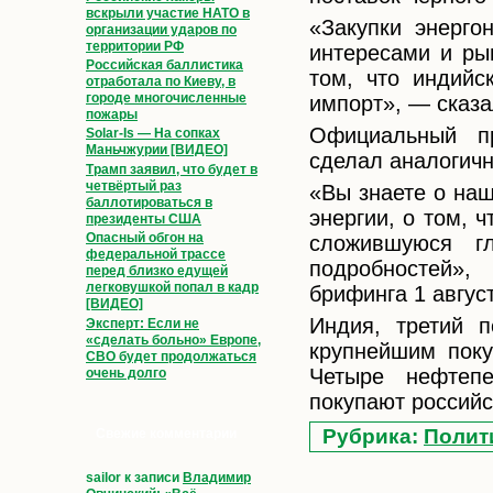
вскрыли участие НАТО в
«Закупки энерго
организации ударов по
территории РФ
интересами и ры
Российская баллистика
том, что индийс
отработала по Киеву, в
городе многочисленные
импорт», — сказа
пожары
Официальный п
Solar-Is — На сопках
Маньчжурии [ВИДЕО]
сделал аналогичн
Трамп заявил, что будет в
четвёртый раз
«Вы знаете о на
баллотироваться в
энергии, о том, 
президенты США
Опасный обгон на
сложившуюся г
федеральной трассе
подробностей»
перед близко едущей
легковушкой попал в кадр
брифинга 1 авгус
[ВИДЕО]
Индия, третий 
Эксперт: Если не
«сделать больно» Европе,
крупнейшим поку
СВО будет продолжаться
Четыре нефтеп
очень долго
покупают россий
Рубрика:
Полит
Свежие комментарии
sailor
к записи
Владимир