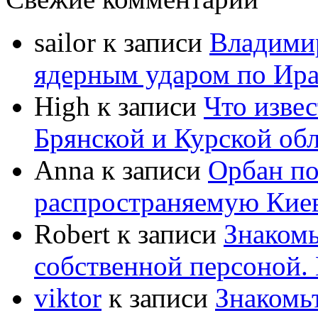
sailor
к записи
Владимир
ядерным ударом по Ир
High
к записи
Что извес
Брянской и Курской об
Anna
к записи
Орбан по
распространяемую Кие
Robert
к записи
Знакомь
собственной персоной
viktor
к записи
Знакомь