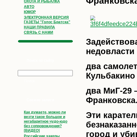
Франковска
ОХОТА И РЫБАЛКА
АВТО
ЮМОР
ЭЛЕКТРОННАЯ ВЕРСИЯ
ГАЗЕТЫ "Голос Братска"
НАШИ ПРАВИЛА
СВЯЗЬ С НАМИ
Задействова
недовласти
Поиск по сайту
два самолет
Кульбакино 
два МиГ-29 
Франковска
Свежие записи
Как думаете, можно ли
Эти карате
везти такое большое и
негабаритное чудо-юдо
безнаказанн
без сопровождения?
[ВИДЕО]
город и уб
Российские хакеры