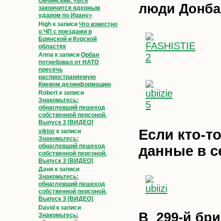
Овчинский: «Всё
люди Донбас
закончится ядерным
ударом по Ирану»
High
к записи
Что известно
о ЧП с поездами в
Брянской и Курской
областях
Anna
к записи
Орбан
потребовал от НАТО
пресечь
распространяемую
Киевом дезинформацию
Robert
к записи
Знакомьтесь:
обнаглевший пешеход
собственной персоной.
Выпуск 3 [ВИДЕО]
Если кто-т
viktor
к записи
Знакомьтесь:
обнаглевший пешеход
данные в с
собственной персоной.
Выпуск 3 [ВИДЕО]
Даня
к записи
Знакомьтесь:
обнаглевший пешеход
собственной персоной.
Выпуск 3 [ВИДЕО]
David
к записи
В 299-й бри
Знакомьтесь: