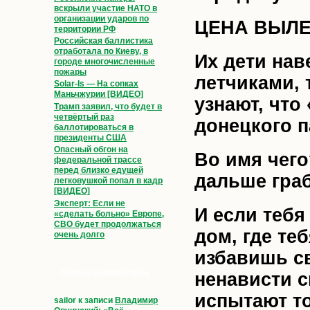
вскрыли участие НАТО в
организации ударов по
ЦЕНА ВЫЛЕ
территории РФ
Российская баллистика
отработала по Киеву, в
Их дети нав
городе многочисленные
пожары
летчиками, 
Solar-Is — На сопках
Маньчжурии [ВИДЕО]
узнают, что
Трамп заявил, что будет в
четвёртый раз
донецкого 
баллотироваться в
президенты США
Опасный обгон на
Во имя чего
федеральной трассе
перед близко едущей
дальше гра
легковушкой попал в кадр
[ВИДЕО]
Эксперт: Если не
И если тебя
«сделать больно» Европе,
СВО будет продолжаться
дом, где те
очень долго
избавишь с
Свежие комментарии
ненависти с
испытают то
sailor
к записи
Владимир