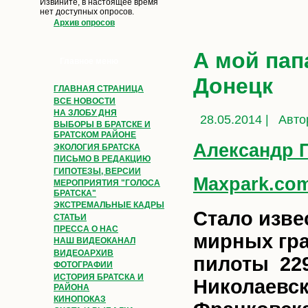
Извините, в настоящее время
нет доступных опросов.
Архив опросов
А мой пап
Главное меню
Донецк
ГЛАВНАЯ СТРАНИЦА
ВСЕ НОВОСТИ
НА ЗЛОБУ ДНЯ
28.05.2014 |
Авто
ВЫБОРЫ В БРАТСКЕ И
БРАТСКОМ РАЙОНЕ
Александр 
ЭКОЛОГИЯ БРАТСКА
ПИСЬМО В РЕДАКЦИЮ
ГИПОТЕЗЫ, ВЕРСИИ
Maxpark.co
МЕРОПРИЯТИЯ "ГОЛОСА
БРАТСКА"
ЭКСТРЕМАЛЬНЫЕ КАДРЫ
Стало изве
СТАТЬИ
ПРЕССА О НАС
мирных гр
НАШ ВИДЕОКАНАЛ
ВИДЕОАРХИВ
пилоты 229
ФОТОГРАФИИ
ИСТОРИЯ БРАТСКА И
Николаевск
РАЙОНА
КИНОПОКАЗ