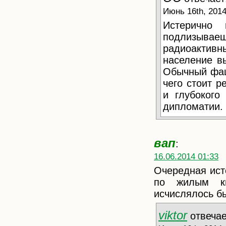
Июнь 16th, 2014
Истерично
подлизываеш
радиоактив
население в
Обычный фаши
чего стоит р
и глубокого
дипломатии.
вап
:
16.06.2014 01:33
Очередная ист
по жилым кв
исчислялось б
viktor
отвечае