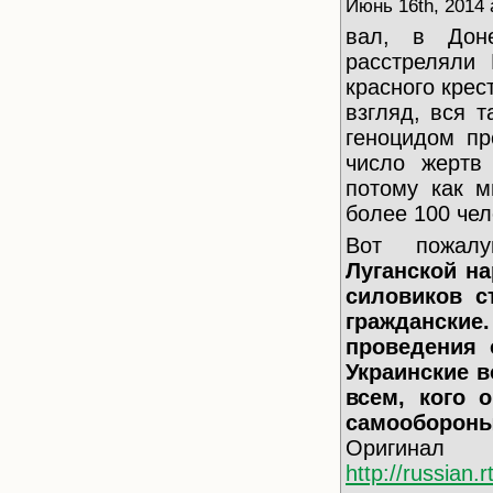
Июнь 16th, 2014 
вал, в Доне
расстреляли
красного крес
взгляд, вся 
геноцидом пр
число жертв
потому как м
более 100 чел
Вот пожал
Луганской н
силовиков с
гражданские
проведения 
Украинские в
всем, кого 
самообороны,
Ори
http://russian