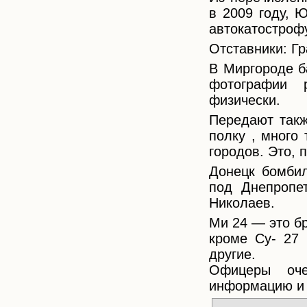
в 2009 году, 
автокатострофу
Отставники: Гр
В Миргороде б
фотографии 
физически.
Передают такж
полку , много 
городов. Это, 
Донецк бомбил
под Днепропет
Николаев.
Ми 24 — это б
кроме Су- 27 
другие.
Офицеры оче
информацию и 