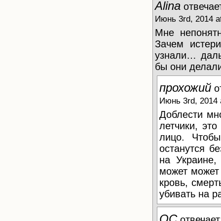
Alina
отвечае
Июнь 3rd, 2014 a
Мне непонятн
Зачем истер
узнали… даль
бы они делал
прохожий
о
Июнь 3rd, 2014 
Доблести мн
летчики, это
лицо. Чтоб
останутся бе
на Украине,
может может 
кровь, смерт
убивать на р
ОС
отвечает