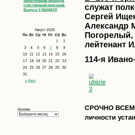
обнаглевший пешеход
служат пол
собственной персоной.
Выпуск 3 [ВИДЕО]
Сергей Ище
Александр 
Август 2026
Погорелый, 
Пн
Вт
Ср
Чт
Пт
Сб
Вс
1
2
лейтенант И
3
4
5
6
7
8
9
10
11
12
13
14
15
16
114-я Иван
17
18
19
20
21
22
23
24
25
26
27
28
29
30
31
« Июл
Архивы
СРОЧНО ВСЕМ!!
Архивы
личности уста