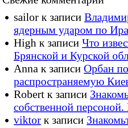
sailor
к записи
Владимир
ядерным ударом по Ир
High
к записи
Что извес
Брянской и Курской об
Anna
к записи
Орбан по
распространяемую Кие
Robert
к записи
Знакомь
собственной персоной
viktor
к записи
Знакомь