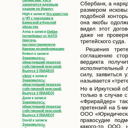
Овчинский: «Всё
Сбербанк, а наря
закончится ядерным
ударом по Ирану»
размером исковы
High
к записи
Что известно
подобной конторы
о ЧП с поездами в
она якобы одолж
Брянской и Курской
областях
видел этот дого
Anna
к записи
Орбан
даже не проверя
потребовал от НАТО
пресечь
третейского суда.
распространяемую
Решения третей
Киевом дезинформацию
Robert
к записи
соглашению стор
Знакомьтесь:
вердикта получ
обнаглевший пешеход
собственной персоной.
исполнительный 
Выпуск 3 [ВИДЕО]
силу, заявиться 
viktor
к записи
называется «трет
Знакомьтесь:
обнаглевший пешеход
Но в Иркутской о
собственной персоной.
Выпуск 3 [ВИДЕО]
только в случае
Даня
к записи
«Фрирайдер» так
Знакомьтесь:
обнаглевший пешеход
претензий на 5-м
собственной персоной.
ООО «Юридическа
Выпуск 3 [ВИДЕО]
правосудие подм
David
к записи
Знакомьтесь:
какого-то ООО, 