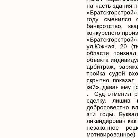
на часть здания 
«Братскгорстро
й»
году сменился 
банкротство, «
конкурсного прои
«Братскгорстро
й»
ул.Южная, 20 (т
области признал
объекта индивид
арбитраж, заряж
тройка судей вх
скрытно показал
кей», давая ему п
. Суд отменил р
сделку, лишив 
добросовестно вл
эти годы. Буква
ликвидирован как
незаконное ре
мотивированное
)