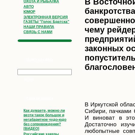
В Восточно
ОХОТА И РЫБАЛКА
АВТО
банкротства
ЮМОР
ЭЛЕКТРОННАЯ ВЕРСИЯ
совершенно
ГАЗЕТЫ "Голос Братска"
НАШИ ПРАВИЛА
чему рейде
СВЯЗЬ С НАМИ
предприяти
законных о
попустител
Поиск по сайту
благослове
Свежие записи
В Иркутской обла
Сибири, пачками 
Как думаете, можно ли
везти такое большое и
И виноват в это
негабаритное чудо-юдо
Достаточно изуч
без сопровождения?
[ВИДЕО]
любопытные совп
Российские хакеры