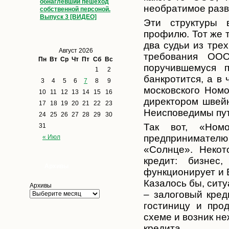
обнаглевший пешеход
необратимое разв
собственной персоной.
Выпуск 3 [ВИДЕО]
Эти структуры 
профилю. Тот же т
два судьи из тре
Август 2026
требования ОО
Пн
Вт
Ср
Чт
Пт
Сб
Вс
поручившемуся п
1
2
банкротится, а в
3
4
5
6
7
8
9
московского Ном
10
11
12
13
14
15
16
директором швей
17
18
19
20
21
22
23
Неисповедимы пут
24
25
26
27
28
29
30
Так вот, «Номо
31
предпринимател
ю
« Июл
«Солнце». Некот
кредит: бизнес
Архивы
функционирует и 
Казалось бы, сит
Архивы
– залоговый кред
гостиницу и прод
схеме и возник н
кредита.