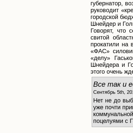
губернатор, во
руководит «кре
городской бюдж
Шнейдер и Гол
Говорят, что 
свитой област
прокатили на 
«ФАС» силовик
«делу» Гаськ
Шнейдера и Го
этого очень жде
Все так и 
Сентябрь 5th, 20
Нет не до выб
уже почти при
коммунально
поцелуями с Г