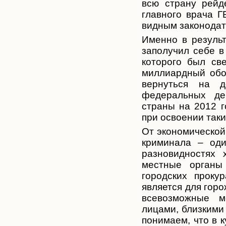
всю страну рейд
главного врача Г
видным законодат
Именно в резуль
заполучил себе в
которого был св
миллиардны
й обо
вернуться на д
федеральных де
страны на 2012 г
при освоении таки
От экономической
криминала – оди
разновидностях 
местные органы
городских проку
является для гор
всевозможные м
лицами, близкими
понимаем, что в 