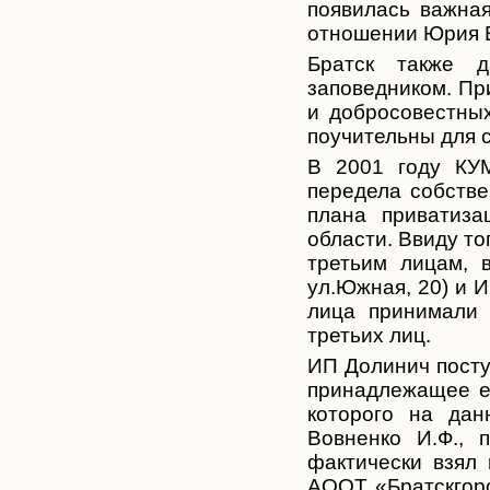
появилась важная
отношении Юрия Е
Братск также д
заповедником. Пр
и добросовестных
поучительны для 
В 2001 году КУМ
передела собств
плана приватиза
области. Ввиду то
третьим лицам, 
ул.Южная, 20) и 
лица принимали 
третьих лиц.
ИП Долинич посту
принадлежащее е
которого на да
Вовненко И.Ф., 
фактически взял
АООТ «Братскгор