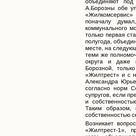
объединяют под
А.Борозны обе у
«Жилкомсервис»
поначалу думал
коммунального мо
только первая ст
полугода, объеди
месте, на следующ
теми же полномо
округа и даже 
Борозной, тольк
«Жилтрест» и с н
Александра Юрье
согласно норм С
супругов, если пр
и собственность
Таким образом, 
собственностью с
Возникает вопро
«Жилтрест-1», пр