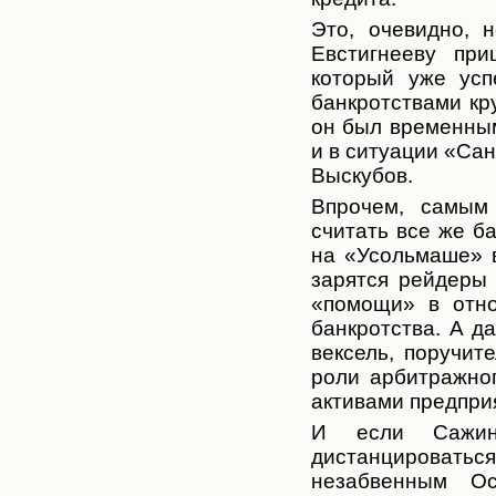
Это, очевидно, 
Евстигнееву пр
который уже усп
банкротствами кр
он был временным
и в ситуации «Са
Выскубов.
Впрочем, самым
считать все же б
на «Усольмаше» 
зарятся рейдеры 
«помощи» в отн
банкротства. А д
вексель, поручит
роли арбитражног
активами предпри
И если Сажин
дистанцировать
с
незабвенным О