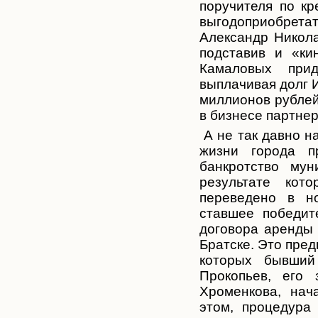
поручителя по кр
выгодоприобрет
а
Александр Никола
подставив и «ки
Камаловых прид
выплачивая долг 
миллионов рублей
в бизнесе партнер
А не так давно н
жизни города п
банкротство мун
результате ко
переведено в н
ставшее победит
договора аренды 
Братске. Это пре
которых бывший
Прокопьев, его
Хроменкова, нач
этом, процедура