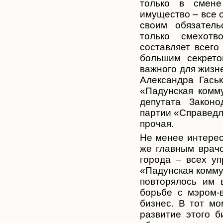
только в смене 
имущество – все о
своим обязател
только смехотв
составляет всего
большим секрето
важного для жизн
Александра Гась
«Падунская комму
депутата Законо
партии «Справедли
прочая.
Не менее интерес
же главным врач
города – всех у
«Падунская комму
повторялось им 
борьбе с мэром-
бизнес. В тот мо
развитие этого б