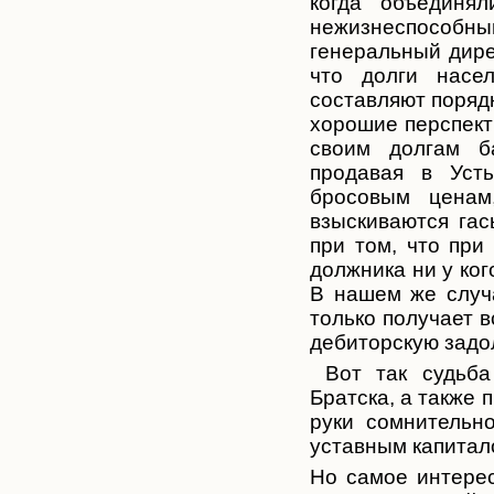
когда объединя
нежизнеспособн
ы
генеральный дир
что долги насе
составляют порядк
хорошие перспект
своим долгам б
продавая в Уст
бросовым ценам
взыскиваются гас
при том, что при
должника ни у ког
В нашем же случ
только получает в
дебиторскую задо
Вот так судьба
Братска, а также
руки сомнительн
уставным капитало
Но самое интерес