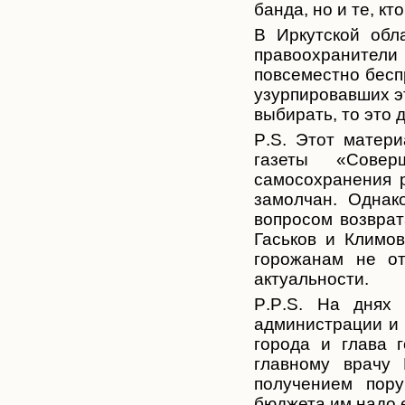
банда, но и те, кт
В Иркутской об
правоохранител
и
повсеместно бесп
узурпировавших э
выбирать, то это 
P
.
S
. Этот матери
газеты «Сове
самосохранения 
замолчан. Однак
вопросом возврат
Гаськов и Климо
горожанам не от
актуальности.
P
.
P
.
S
. На днях 
администрации и 
города и глава 
главному врачу
получением пору
бюджета им надо е