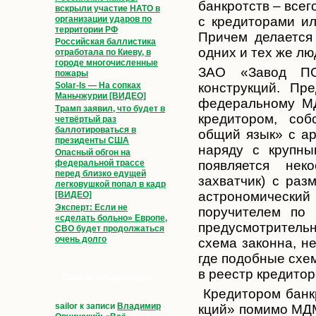
банкротств – все
вскрыли участие НАТО в
организации ударов по
с кредиторами ил
территории РФ
Причем делается 
Российская баллистика
одних и тех же лю
отработала по Киеву, в
городе многочисленные
ЗАО «Завод ПС
пожары
Solar-Is — На сопках
конструкций. Пр
Маньчжурии [ВИДЕО]
федеральному МД
Трамп заявил, что будет в
кредитором, соб
четвёртый раз
баллотироваться в
общий язык» с а
президенты США
наряду с крупны
Опасный обгон на
федеральной трассе
появляется нек
перед близко едущей
захватчик) с раз
легковушкой попал в кадр
астрономически
й
[ВИДЕО]
Эксперт: Если не
поручителем по 
«сделать больно» Европе,
предусмотрител
ь
СВО будет продолжаться
очень долго
схема законна, н
где подобные схем
в реестр кредитор
Свежие комментарии
Кредитором банк
sailor
к записи
Владимир
кций» помимо МДМ