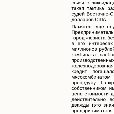
связи с ликвидац
такая тактика ра
судей Восточно-
долларов США.
Памятен еще слу
Предпринимател
ь
город «юриста бе
в его интереса
миллионов рублей
комбината хлебо
производственн
ых
железнодорожна
я
кредит погаша
мясокомбинатом
процедуру банкр
собственником и
цене стоимости д
действительно в
дважды (это знач
предпринимател
я