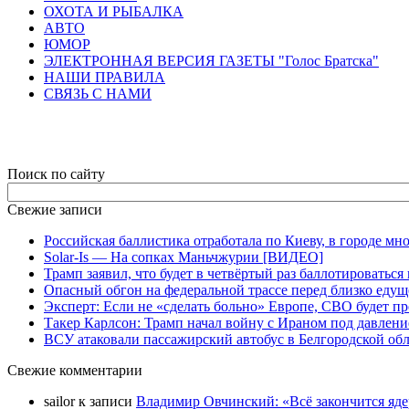
ОХОТА И РЫБАЛКА
АВТО
ЮМОР
ЭЛЕКТРОННАЯ ВЕРСИЯ ГАЗЕТЫ "Голос Братска"
НАШИ ПРАВИЛА
СВЯЗЬ С НАМИ
Поиск по сайту
Свежие записи
Российская баллистика отработала по Киеву, в городе м
Solar-Is — На сопках Маньчжурии [ВИДЕО]
Трамп заявил, что будет в четвёртый раз баллотировать
Опасный обгон на федеральной трассе перед близко еду
Эксперт: Если не «сделать больно» Европе, СВО будет п
Такер Карлсон: Трамп начал войну с Ираном под давлен
ВСУ атаковали пассажирский автобус в Белгородской об
Свежие комментарии
sailor
к записи
Владимир Овчинский: «Всё закончится яд