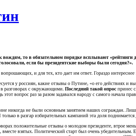
тин
 к вождям, то в обязательном порядке всплывают
«рейтинги 
голосовали, если бы президентские выборы были сегодня?».
 вопрошающих, и для тех, кто дает им ответ. Гораздо интереснее
суется у россиян, какие отзывы о Путине,
«о его действиях и в
 в разговорах с окружающими.
Последний такой опрос
принес с
дь этот вопрос раз за разом задавался народу с самого начала пр
Путине никогда не были основным занятием наших сограждан. Л
олько в разгар избирательных кампаний эта доля поднимается до
говорах положительные отзывы о молодом президенте, втрое ме
, вместе взятых. Политический старт был очень убедительным. 