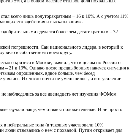
против 5%), а в общем массиве отзывов доля похвальных
 стал всего лишь полуторакратным – 16 к 10%. А с учетом 11%
ивающих его
«действия и высказывания».
неодобрительными сделался более чем десятикратным – 32
еской погрешности. Сан национального лидера, в который к
ху вело в собственном своем кругу.
еского кризиса в Москве, выявил, что в целом по России о
ым – 21 к 19%. Однако после предвыборных накачек ситуация к
 отзывам опрошенных, вдвое больше, чем бесед
 унялись. Их число почти не уменьшилось, а вот усиление
зу не наблюдались за все двенадцать лет изучения ФОМом
вые звучали чаще, чем отзывы положительные. И не просто
ых в нейтральные тона
(в таковых участвовали 10%
ии люди отзывались о нем с похвалой. Путин открывает для