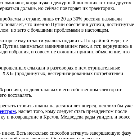
 вспоминают, когда нужен дежурный виновник тех или других
ержаться дольше, но сейчас повторяет их траекторию.
а проблемы в стране, лишь от 20 до 30% россиян называли
о полагает, что именно Путин обеспечил успехи, достигнутые
шлом, но зато с большими проблемами в настоящем.
торые ему отчасти удалось подавить. По крайней мере, не
 Путина заниматься завинчиванием гаек, а тот, вернувшись в
ради избрания, и совсем не склонны принять объяснение, что
 опрошенных слыхали в разговорах о нем отрицательные
– XXI»
(продвинутых, вестернизированных потребителей
 россиян, то доля таковых в его собственном электорате
его восхвалять.
ерестать строить планы на десятки лет вперед, неплохо бы уже
центром
, насчет того, кому следует стать президентом после
ку и возвращение в Кремль Медведева рады увидеть и вовсе
иначе. Есть несколько способов затянуть завершающую фазу
народной популярности. Она потеряна навсегда.