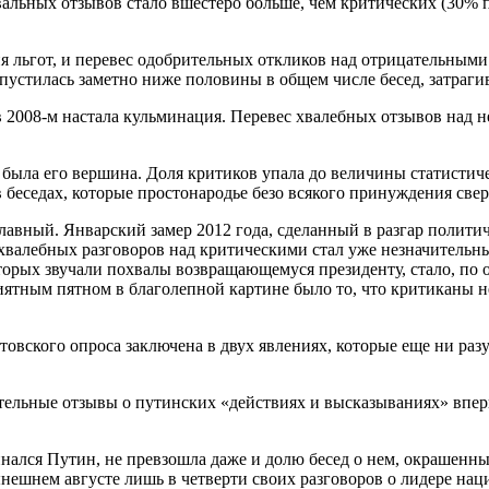
вальных отзывов стало вшестеро больше, чем критических
(30% 
я льгот, и перевес одобрительных откликов над отрицательными
пустилась заметно ниже половины в общем числе бесед, затраг
 2008-м настала кульминация. Перевес хвалебных отзывов над 
о была его вершина. Доля критиков упала до величины статистич
 беседах, которые простонародье безо всякого принуждения свер
лавный. Январский замер 2012 года, сделанный в разгар политич
 хвалебных разговоров над критическими стал уже незначительн
оторых звучали похвалы возвращающемуся президенту, стало, по
ятным пятном в благолепной картине было то, что критиканы не
стовского опроса заключена в двух явлениях, которые еще ни ра
тельные отзывы о путинских
«действиях и высказываниях» впер
инался Путин, не превзошла даже и долю бесед о нем, окрашенн
нешнем августе лишь в четверти своих разговоров о лидере нац