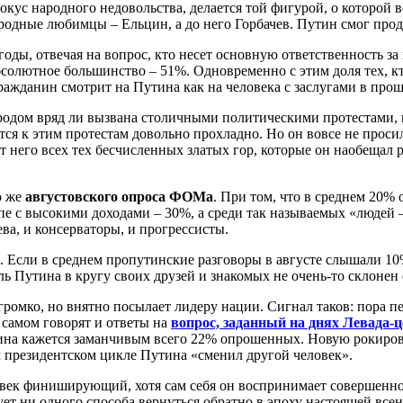
окус народного недовольства, делается той фигурой, о которой
родные любимцы – Ельцин, а до него Горбачев. Путин смог прод
 годы, отвечая на вопрос, кто несет основную ответственность з
солютное большинство – 51%. Одновременно с этим доля тех, кт
 гражданин смотрит на Путина как на человека с заслугами в про
одом вряд ли вызвана столичными политическими протестами, ко
я к этим протестам довольно прохладно. Но он вовсе не просил
от него всех тех бесчисленных златых гор, которые он наобещал 
о же
августовского опроса ФОМа
. При том, что в среднем 20%
ппе с высокими доходами – 30%, а среди так называемых
«людей 
ва, и консерваторы, и прогрессисты.
. Если в среднем пропутинские разговоры в августе слышали 10%
ь Путина в кругу своих друзей и знакомых не очень-то склонен 
егромко, но внятно посылает лидеру нации. Сигнал таков: пора п
 самом говорят и ответы на
вопрос, заданный на днях Левада-
тина кажется заманчивым всего 22% опрошенных. Новую рокиров
м президентском цикле Путина
«сменил другой человек».
ек финиширующий, хотя сам себя он воспринимает совершенно 
ет ни одного способа вернуться обратно в эпоху настоящей все