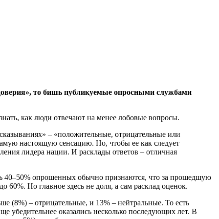
доверия», то бишь публикуемые опросными службами
 знать, как люди отвечают на менее лобовые вопросы.
ысказываниях» –
«положительные, отрицательные или
амую настоящую сенсацию. Но, чтобы ее как следует
авления лидера нации. И расклады ответов – отличная
ишь 40–50% опрошенных обычно признаются, что за прошедшую
 60%. Но главное здесь не доля, а сам расклад оценок.
ньше
(8%) – отрицательные, и 13% – нейтральные. То есть
Еще убедительнее оказались несколько последующих лет. В