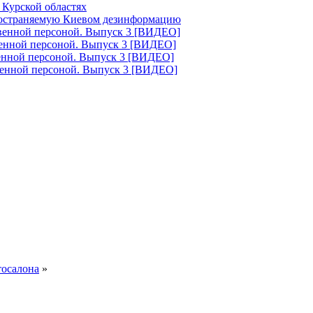
 Курской областях
ространяемую Киевом дезинформацию
твенной персоной. Выпуск 3 [ВИДЕО]
венной персоной. Выпуск 3 [ВИДЕО]
венной персоной. Выпуск 3 [ВИДЕО]
венной персоной. Выпуск 3 [ВИДЕО]
тосалона
»