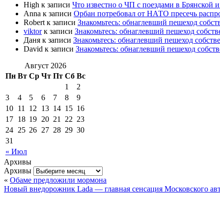
High
к записи
Что известно о ЧП с поездами в Брянской и
Anna
к записи
Орбан потребовал от НАТО пресечь расп
Robert
к записи
Знакомьтесь: обнаглевший пешеход собс
viktor
к записи
Знакомьтесь: обнаглевший пешеход собст
Даня
к записи
Знакомьтесь: обнаглевший пешеход собст
David
к записи
Знакомьтесь: обнаглевший пешеход собст
Август 2026
Пн
Вт
Ср
Чт
Пт
Сб
Вс
1
2
3
4
5
6
7
8
9
10
11
12
13
14
15
16
17
18
19
20
21
22
23
24
25
26
27
28
29
30
31
« Июл
Архивы
Архивы
«
Обаме предложили мормона
Новый внедорожник Lada — главная сенсация Московского ав