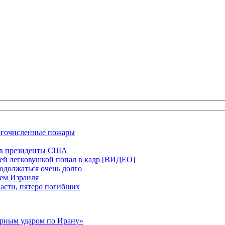
ногочисленные пожары
ся в президенты США
щей легковушкой попал в кадр [ВИДЕО]
родолжаться очень долго
ием Израиля
ласти, пятеро погибших
ерным ударом по Ирану»