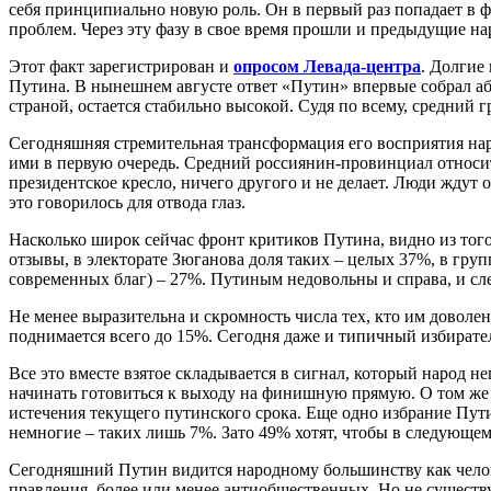
себя принципиально новую роль. Он в первый раз попадает в ф
проблем. Через эту фазу в свое время прошли и предыдущие на
Этот факт зарегистрирован и
опросом Левада-центра
. Долгие
Путина. В нынешнем августе ответ
«Путин» впервые собрал аб
страной, остается стабильно высокой. Судя по всему, средний
Сегодняшняя стремительная трансформация его восприятия нар
ими в первую очередь. Средний россиянин-провинциал относитс
президентское кресло, ничего другого и не делает. Люди ждут 
это говорилось для отвода глаз.
Насколько широк сейчас фронт критиков Путина, видно из тог
отзывы, в электорате Зюганова доля таких – целых 37%, в гру
современных благ) – 27%. Путиным недовольны и справа, и сле
Не менее выразительна и скромность числа тех, кто им доволен
поднимается всего до 15%. Сегодня даже и типичный избирател
Все это вместе взятое складывается в сигнал, который народ н
начинать готовиться к выходу на финишную прямую. О том же
истечения текущего путинского срока. Еще одно избрание Пу
немногие – таких лишь 7%. Зато 49% хотят, чтобы в следующе
Сегодняшний Путин видится народному большинству как челов
правления, более или менее антиобщественных. Но не существу