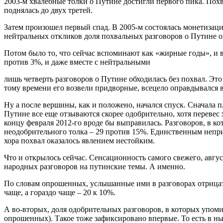
2003-м хвалебные толки о Путине достигли первого пика. Пох
поднялась до двух третей.
Затем произошел первый спад. В 2005-м состоялась монетизаци
нейтральных откликов доля похвальных разговоров о Путине о
Потом было то, что сейчас вспоминают как
«жирные годы», и в
против 3%, и даже вместе с нейтральными
лишь четверть разговоров о Путине обходилась без похвал. Эт
тому времени его возвели придворные, всецело оправдывался в
Ну а после вершины, как и положено, начался спуск. Сначала п
Путине все еще отзываются скорее одобрительно, хотя перевес
концу февраля 2012-го вроде бы выправилась. Разговоров, в к
неодобрительного толка – 29 против 15%. Единственным непри
хора похвал оказалось явлением нестойким.
Что и открылось сейчас. Сенсационность самого свежего, авгу
народных разговоров на путинские темы. А именно.
По словам опрошенных, услышанные ими в разговорах отрица
чаще, а гораздо чаще – 20 к 10%.
А во-вторых, доля одобрительных разговоров, в которых упом
опрошенных). Такое тоже зафиксировано впервые. То есть в ны